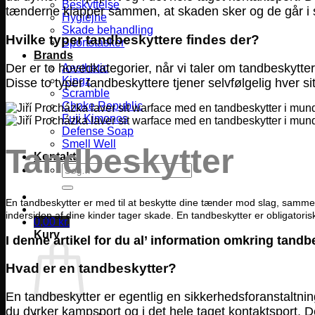
Beskyttelse
tænderne klapper sammen, at skaden sker og de går i s
Hygiejne
Skade behandling
Hvilke typer tandbeskyttere findes der?
Sportstasker
Brands
Der er to hovedkategorier, når vi taler om tandbeskyttere
Aesthetic
Kingz
Disse to typer tandbeskyttere tjener selvfølgelig hver si
Scramble
Choke Republic
Fuji Kimonos
Defense Soap
Smell Well
Tandbeskytter
Kontakt
Søg
efter:
En tandbeskytter er med til at beskytte dine tænder mod slag, samm
indersiden af dine kinder tager skade. En tandbeskytter er obligatori
0,00
kr.
Kurv
I denne artikel for du al’ information omkring tand
Hvad er en tandbeskytter?
En tandbeskytter er egentlig en sikkerhedsforanstaltnin
du dyrker kampsport og i det hele taget kontaktsport. D