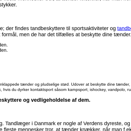
tykker.
; der findes tandbeskyttere til sportsaktiviteter og
tandb
t formål, men de har det tilfælles at beskytte dine tænder
enklappede tænder og pludselige stød. Udover at beskytte dine tænder
sk, hvis du dyrker kontaktsport såsom kampsport, ishockey, vandpolo, r
beskyttere og vedligeholdelse af dem.
g. Tandlæger i Danmark er nogle af Verdens dyreste, og d
e fleste mennesker tror, at tænder knækker, når man f.eks