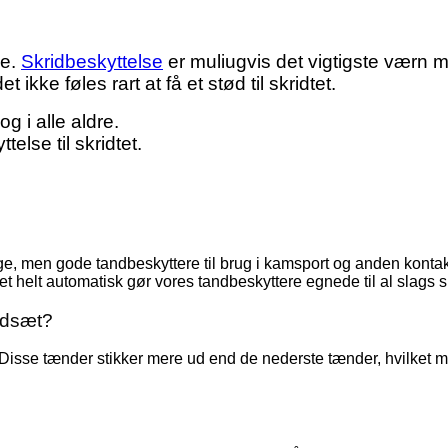
se.
Skridbeskyttelse
er muliugvis det vigtigste værn 
 ikke føles rart at få et stød til skridtet.
og i alle aldre.
else til skridtet.
e, men gode tandbeskyttere til brug i kamsport og anden kontak
t helt automatisk gør vores tandbeskyttere egnede til al slags s
andsæt?
. Disse tænder stikker mere ud end de nederste tænder, hvilket med