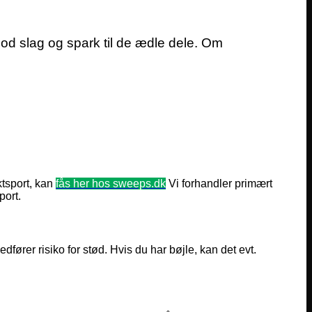
mod slag og spark til de ædle dele. Om
tsport, kan
fås her hos sweeps.dk
Vi forhandler primært
port.
fører risiko for stød. Hvis du har bøjle, kan det evt.