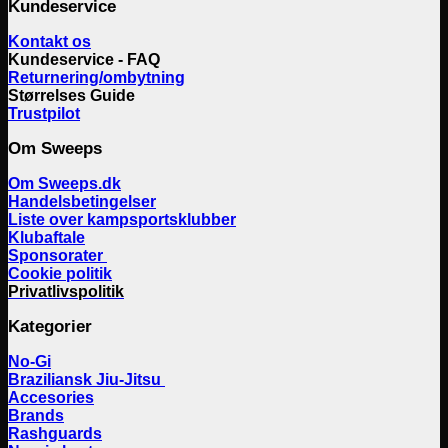
Kundeservice
Kontakt os
Kundeservice - FAQ
Returnering/ombytning
Størrelses Guide
Trustpilot
Om Sweeps
Om Sweeps.dk
Handelsbetingelser
Liste over kampsportsklubber
Klubaftale
Sponsorater
Cookie politik
Privatlivspolitik
Kategorier
No-Gi
Braziliansk Jiu-Jitsu
Accesories
Brands
Rashguards