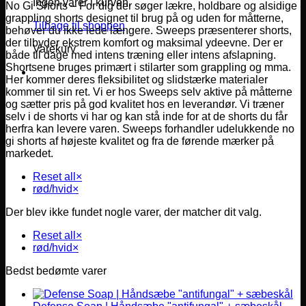
Ingen varer i kurven.
No Gi Shorts – For dig der søger lækre, holdbare og alsidige
grappling shorts designet til brug på og uden for måtterne,
Tilbage til shoppen
behøver du ikke lede længere. Sweeps præsenterer shorts,
der tilbyder ekstrem komfort og maksimal ydeevne. Der er
Varekurv
både til dage med intens træning eller intens afslapning.
Shortsene bruges primært i stilarter som grappling og mma.
Her kommer deres fleksibilitet og slidstærke materialer
kommer til sin ret. Vi er hos Sweeps selv aktive på måtterne
og sætter pris på god kvalitet hos en leverandør. Vi træner
selv i de shorts vi har og kan stå inde for at de shorts du får
herfra kan levere varen. Sweeps forhandler udelukkende no
gi shorts af højeste kvalitet og fra de førende mærker på
markedet.
Reset all
×
rød/hvid
×
Der blev ikke fundet nogle varer, der matcher dit valg.
Reset all
×
rød/hvid
×
Bedst bedømte varer