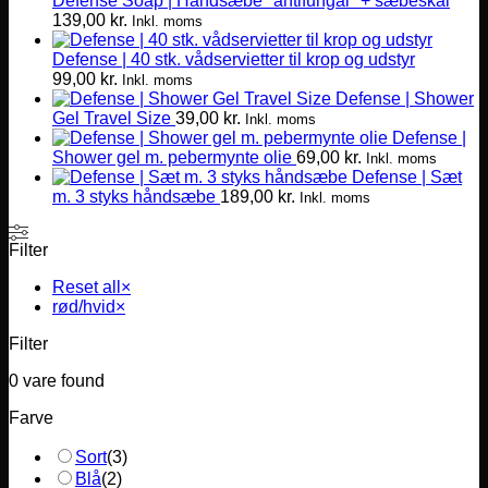
Defense Soap | Håndsæbe "antifungal" + sæbeskål
139,00
kr.
Inkl. moms
Defense | 40 stk. vådservietter til krop og udstyr
99,00
kr.
Inkl. moms
Defense | Shower
Gel Travel Size
39,00
kr.
Inkl. moms
Defense |
Shower gel m. pebermynte olie
69,00
kr.
Inkl. moms
Defense | Sæt
m. 3 styks håndsæbe
189,00
kr.
Inkl. moms
Filter
Reset all
×
rød/hvid
×
Filter
0
vare found
Farve
Sort
(
3
)
Blå
(
2
)