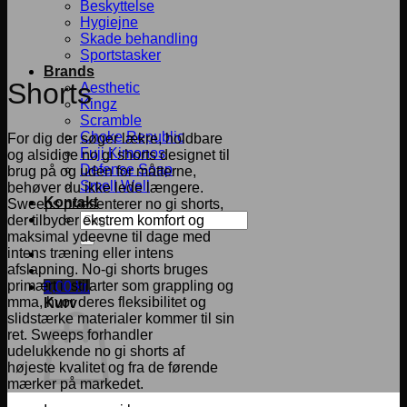
Beskyttelse
Hygiejne
Skade behandling
Sportstasker
Brands
Shorts
Aesthetic
Kingz
Scramble
Choke Republic
For dig der søger lækre, holdbare
Fuji Kimonos
og alsidige no gi shorts designet til
Defense Soap
brug på og uden for måtterne,
Smell Well
behøver du ikke lede længere.
Kontakt
Sweeps præsenterer no gi shorts,
Søg
der tilbyder ekstrem komfort og
efter:
maksimal ydeevne til dage med
intens træning eller intens
afslapning. No-gi shorts bruges
primært i stilarter som grappling og
0,00
kr.
mma, hvor deres fleksibilitet og
Kurv
slidstærke materialer kommer til sin
ret. Sweeps forhandler
udelukkende no gi shorts af
højeste kvalitet og fra de førende
mærker på markedet.