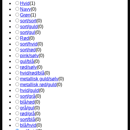
Hvid
(
1
)
Navy
(
0
)
Grøn
(
1
)
sort/sort
(
0
)
sort/guld
(
0
)
sort/gul
(
0
)
Rød
(
0
)
sort/hvid
(
0
)
sort/rød
(
0
)
pink/sølv
(
0
)
gul/blå
(
0
)
rød/sølv
(
0
)
hvid/rød/blå
(
0
)
metallisk guld/sølv
(
0
)
metallisk rød/guld
(
0
)
hvid/guld
(
0
)
sort/grå
(
0
)
blå/rød
(
0
)
grå/gul
(
0
)
rød/grå
(
0
)
sort/blå
(
0
)
blå/hvid
(
0
)