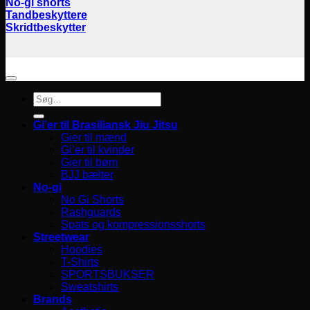
No-gi shorts
Tandbeskyttere
Skridtbeskytter
Søg
efter:
Gi’er til Brasiliansk Jiu Jitsu
Gier til mænd
Gi’er til kvinder
Gier til børn
BJJ bælter
No-gi
No Gi Shorts
Rashguards
Spats og kompressionsshorts
Streetwear
Hoodies
T-Shirts
SPORTSBUKSER
Sweatshirts
Brands