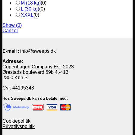
M (18 kg)
(
0
)
L (30 kg)
(
0
)
XXXL
(
0
)
Show
(
0
)
Cancel
E-mail
: info@sweeps.dk
Adresse
:
Copenhagen Company Est. 2023
Ørestads boulevard 59b 4,-413
2300 Kbh S
Cvr: 44195348
Hos Sweeps.dk kan du betale med:
Cookiepolitik
Privatlivspolitik