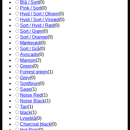
Blå / Sort
(
0
)
Pink / Sort
(
0
)
Hvid / Sort / Oliven
(
0
)
Hvid / Sort / Vinrød
(
0
)
Sort / Hvid / Rød
(
0
)
Sort / Grøn
(
0
)
Sort / Orange
(
0
)
Mørkerød
(
0
)
Sort / Grå
(
0
)
Avocado
(
0
)
Maroon
(
2
)
Green
(
0
)
Forrest green
(
1
)
Grey
(
0
)
Sort/brun
(
0
)
Sage
(
1
)
Noise Red
(
1
)
Noise Black
(
1
)
Tan
(
1
)
black
(
1
)
Lyseblå
(
0
)
Charcoal black
(
0
)
Hot Pink
(
0
)