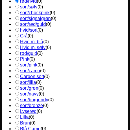
rød/hvid
(
0
)
sort/sølv
(
0
)
sort/chockpink
(
0
)
sort/signalgrøn
(
0
)
sort/rød/guld
(
0
)
hvid/sort
(
0
)
Grå
(
0
)
Hvid m. blå
(
0
)
Hvid m. sølv
(
0
)
rød/guld
(
0
)
Pink
(
0
)
sort/pink
(
0
)
sort/camo
(
0
)
Carbon sort
(
0
)
sort/lilla
(
0
)
sort/grøn
(
0
)
sort/navy
(
0
)
sort/burgundy
(
0
)
sort/bronze
(
0
)
Lyserød
(
0
)
Lilla
(
0
)
Brun
(
0
)
Blå Camo
(
0
)