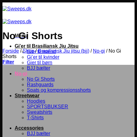
Fortsæt
til
indhold
No Gi Shorts
Menu
Gi’er til Brasiliansk Jiu Jitsu
Forside
/
Shop
/
Brasiliansk Jiu jitsu (bjj)
/
No-gi
/
No Gi
Gier til mænd
Shorts
Gi’er til kvinder
Filter
Gier til børn
BJJ bælter
No-gi
No Gi Shorts
Rashguards
Spats og kompressionsshorts
Streetwear
Hoodies
SPORTSBUKSER
Sweatshirts
T-Shirts
Accessories
BJJ bælter