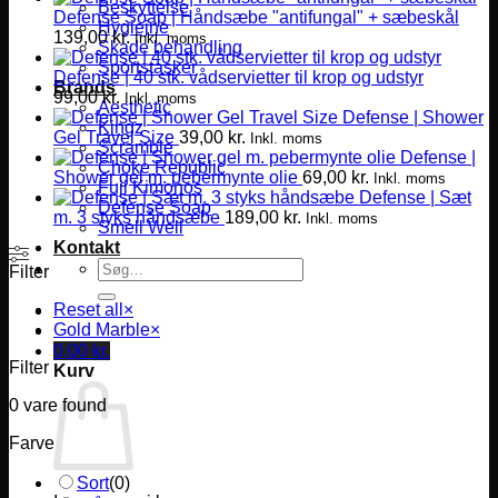
Beskyttelse
Defense Soap | Håndsæbe "antifungal" + sæbeskål
Hygiejne
139,00
kr.
Inkl. moms
Skade behandling
Sportstasker
Defense | 40 stk. vådservietter til krop og udstyr
Brands
99,00
kr.
Inkl. moms
Aesthetic
Defense | Shower
Kingz
Gel Travel Size
39,00
kr.
Inkl. moms
Scramble
Defense |
Choke Republic
Shower gel m. pebermynte olie
69,00
kr.
Inkl. moms
Fuji Kimonos
Defense | Sæt
Defense Soap
m. 3 styks håndsæbe
189,00
kr.
Inkl. moms
Smell Well
Kontakt
Søg
Filter
efter:
Reset all
×
Gold Marble
×
0,00
kr.
Filter
Kurv
0
vare found
Farve
Sort
(
0
)