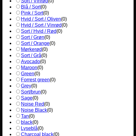
Sort / Vinrød
(
0
)
Blå / Sort
(
0
)
Pink / Sort
(
0
)
Hvid / Sort / Oliven
(
0
)
Hvid / Sort / Vinrød
(
0
)
Sort / Hvid / Rød
(
0
)
Sort / Grøn
(
0
)
Sort / Orange
(
0
)
Mørkerød
(
0
)
Sort / Grå
(
0
)
Avocado
(
0
)
Maroon
(
0
)
Green
(
0
)
Forrest green
(
0
)
Grey
(
0
)
Sort/brun
(
0
)
Sage
(
0
)
Noise Red
(
0
)
Noise Black
(
0
)
Tan
(
0
)
black
(
0
)
Lyseblå
(
0
)
Charcoal black
(
0
)