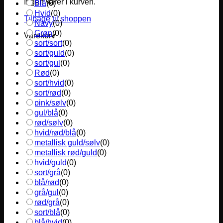
Ingen varer i kurven.
Blå
(
0
)
Hvid
(
0
)
Tilbage til shoppen
Navy
(
0
)
Grøn
(
0
)
Varekurv
sort/sort
(
0
)
sort/guld
(
0
)
sort/gul
(
0
)
Rød
(
0
)
sort/hvid
(
0
)
sort/rød
(
0
)
pink/sølv
(
0
)
gul/blå
(
0
)
rød/sølv
(
0
)
hvid/rød/blå
(
0
)
metallisk guld/sølv
(
0
)
metallisk rød/guld
(
0
)
hvid/guld
(
0
)
sort/grå
(
0
)
blå/rød
(
0
)
grå/gul
(
0
)
rød/grå
(
0
)
sort/blå
(
0
)
blå/hvid
(
0
)