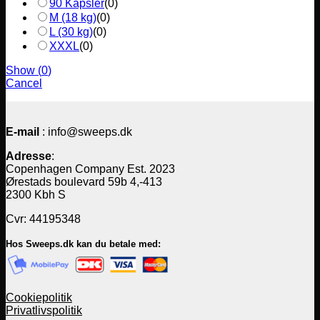
90 Kapsler
(
0
)
M (18 kg)
(
0
)
L (30 kg)
(
0
)
XXXL
(
0
)
Show
(
0
)
Cancel
E-mail
: info@sweeps.dk
Adresse
:
Copenhagen Company Est. 2023
Ørestads boulevard 59b 4,-413
2300 Kbh S
Cvr: 44195348
Hos Sweeps.dk kan du betale med:
Cookiepolitik
Privatlivspolitik