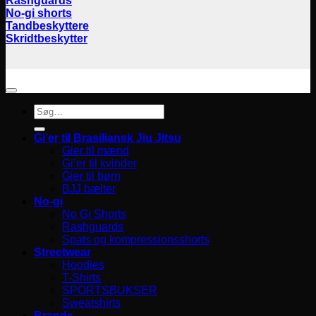
Rashguards
No-gi shorts
Tandbeskyttere
Skridtbeskytter
Søg
efter:
Gi’er til Brasiliansk Jiu Jitsu
Gier til mænd
Gi’er til kvinder
Gier til børn
BJJ bælter
No-gi
No Gi Shorts
Rashguards
Spats og kompressionsshorts
Streetwear
Hoodies
T-Shirts
SPORTSBUKSER
Sweatshirts
Brands