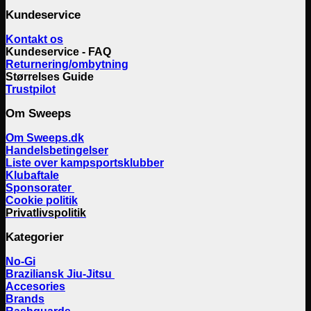
Kundeservice
Kontakt os
Kundeservice - FAQ
Returnering/ombytning
Størrelses Guide
Trustpilot
Om Sweeps
Om Sweeps.dk
Handelsbetingelser
Liste over kampsportsklubber
Klubaftale
Sponsorater
Cookie politik
Privatlivspolitik
Kategorier
No-Gi
Braziliansk Jiu-Jitsu
Accesories
Brands