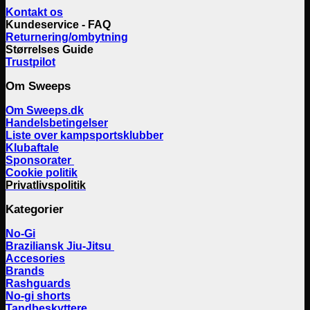
Kontakt os
Kundeservice - FAQ
Returnering/ombytning
Størrelses Guide
Trustpilot
Om Sweeps
Om Sweeps.dk
Handelsbetingelser
Liste over kampsportsklubber
Klubaftale
Sponsorater
Cookie politik
Privatlivspolitik
Kategorier
No-Gi
Braziliansk Jiu-Jitsu
Accesories
Brands
Rashguards
No-gi shorts
Tandbeskyttere