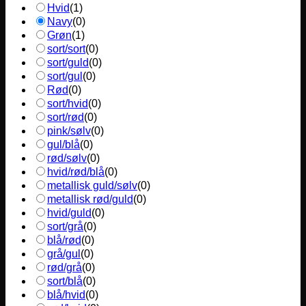
Hvid
(
1
)
Navy
(
0
)
Grøn
(
1
)
sort/sort
(
0
)
sort/guld
(
0
)
sort/gul
(
0
)
Rød
(
0
)
sort/hvid
(
0
)
sort/rød
(
0
)
pink/sølv
(
0
)
gul/blå
(
0
)
rød/sølv
(
0
)
hvid/rød/blå
(
0
)
metallisk guld/sølv
(
0
)
metallisk rød/guld
(
0
)
hvid/guld
(
0
)
sort/grå
(
0
)
blå/rød
(
0
)
grå/gul
(
0
)
rød/grå
(
0
)
sort/blå
(
0
)
blå/hvid
(
0
)