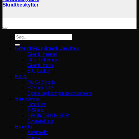
Skridtbeskytter
Søg
efter:
Gi’er til Brasiliansk Jiu Jitsu
Gier til mænd
Gi’er til kvinder
Gier til børn
BJJ bælter
No-gi
No Gi Shorts
Rashguards
Spats og kompressionsshorts
Streetwear
Hoodies
T-Shirts
SPORTSBUKSER
Sweatshirts
Brands
Aesthetic
Kingz