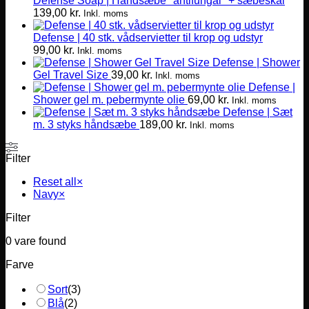
Defense Soap | Håndsæbe "antifungal" + sæbeskål
139,00
kr.
Inkl. moms
Defense | 40 stk. vådservietter til krop og udstyr
99,00
kr.
Inkl. moms
Defense | Shower
Gel Travel Size
39,00
kr.
Inkl. moms
Defense |
Shower gel m. pebermynte olie
69,00
kr.
Inkl. moms
Defense | Sæt
m. 3 styks håndsæbe
189,00
kr.
Inkl. moms
Filter
Reset all
×
Navy
×
Filter
0
vare found
Farve
Sort
(
3
)
Blå
(
2
)