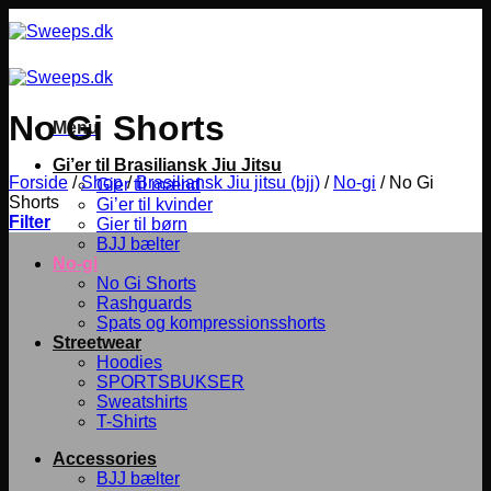
Fortsæt
til
indhold
No Gi Shorts
Menu
Gi’er til Brasiliansk Jiu Jitsu
Forside
/
Shop
/
Brasiliansk Jiu jitsu (bjj)
/
No-gi
/
No Gi
Gier til mænd
Shorts
Gi’er til kvinder
Filter
Gier til børn
BJJ bælter
No-gi
No Gi Shorts
Rashguards
Spats og kompressionsshorts
Streetwear
Hoodies
SPORTSBUKSER
Sweatshirts
T-Shirts
Accessories
BJJ bælter