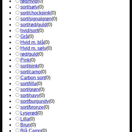
rød/hvid
(
0
)
sort/sølv
(
0
)
sort/chockpink
(
0
)
sort/signalgrøn
(
0
)
sort/rød/guld
(
0
)
hvid/sort
(
0
)
Grå
(
0
)
Hvid m. blå
(
0
)
Hvid m. sølv
(
0
)
rød/guld
(
0
)
Pink
(
0
)
sort/pink
(
0
)
sort/camo
(
0
)
Carbon sort
(
0
)
sort/lilla
(
0
)
sort/grøn
(
0
)
sort/navy
(
0
)
sort/burgundy
(
0
)
sort/bronze
(
0
)
Lyserød
(
0
)
Lilla
(
0
)
Brun
(
0
)
Blå Camo
(
0
)