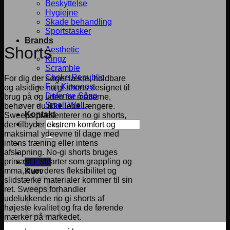
Beskyttelse
Hygiejne
Skade behandling
Sportstasker
Brands
Shorts
Aesthetic
Kingz
Scramble
Choke Republic
For dig der søger lækre, holdbare
Fuji Kimonos
og alsidige no gi shorts designet til
Defense Soap
brug på og uden for måtterne,
Smell Well
behøver du ikke lede længere.
Kontakt
Sweeps præsenterer no gi shorts,
Søg
der tilbyder ekstrem komfort og
efter:
maksimal ydeevne til dage med
intens træning eller intens
afslapning. No-gi shorts bruges
primært i stilarter som grappling og
0,00
kr.
mma, hvor deres fleksibilitet og
Kurv
slidstærke materialer kommer til sin
ret. Sweeps forhandler
udelukkende no gi shorts af
højeste kvalitet og fra de førende
mærker på markedet.