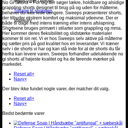
Ingen varer i kurven.
No Gi Shorts – For dig der søger lækre, holdbare og alsidige
grappling shorts designet til brug på og uden for måtterne,
Tilbage til shoppen
behøver du ikke lede længere. Sweeps præsenterer shorts,
der tilbyder ekstrem komfort og maksimal ydeevne. Der er
Varekurv
både til dage med intens træning eller intens afslapning.
Shortsene bruges primært i stilarter som grappling og mma.
Her kommer deres fleksibilitet og slidstærke materialer
kommer til sin ret. Vi er hos Sweeps selv aktive på måtterne
og sætter pris på god kvalitet hos en leverandør. Vi træner
selv i de shorts vi har og kan stå inde for at de shorts du får
herfra kan levere varen. Sweeps forhandler udelukkende no
gi shorts af højeste kvalitet og fra de førende mærker på
markedet.
Reset all
×
Navy
×
Der blev ikke fundet nogle varer, der matcher dit valg.
Reset all
×
Navy
×
Bedst bedømte varer