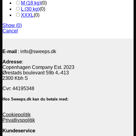
M (18 kg)
(
0
)
L (30 kg)
(
0
)
XXXL
(
0
)
Show
(
0
)
Cancel
E-mail
: info@sweeps.dk
Adresse
:
Copenhagen Company Est. 2023
Ørestads boulevard 59b 4,-413
2300 Kbh S
Cvr: 44195348
Hos Sweeps.dk kan du betale med:
Cookiepolitik
Privatlivspolitik
Kundeservice