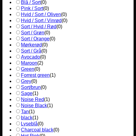
Blå / Sort
(
0
)
Pink / Sort
(
0
)
Hvid / Sort / Oliven
(
0
)
Hvid / Sort / Vinrød
(
0
)
Sort / Hvid / Rød
(
0
)
Sort / Grøn
(
0
)
Sort / Orange
(
0
)
Mørkerød
(
0
)
Sort / Grå
(
0
)
Avocado
(
0
)
Maroon
(
2
)
Green
(
0
)
Forrest green
(
1
)
Grey
(
0
)
Sort/brun
(
0
)
Sage
(
1
)
Noise Red
(
1
)
Noise Black
(
1
)
Tan
(
1
)
black
(
1
)
Lyseblå
(
0
)
Charcoal black
(
0
)
Hot Pink
(
0
)