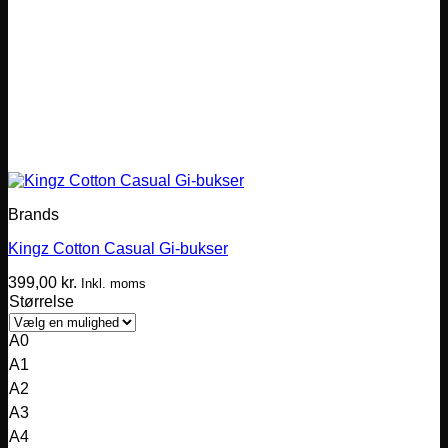
Brands
Kingz Cotton Casual Gi-bukser
399,00
kr.
Inkl. moms
Størrelse
A0
A1
A2
A3
A4