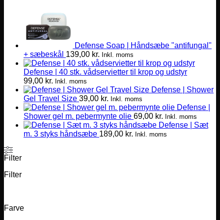
har
flere
varianter.
Mulighederne
kan
Defense Soap | Håndsæbe "antifungal"
vælges
+ sæbeskål
139,00
kr.
Inkl. moms
på
varesiden
Defense | 40 stk. vådservietter til krop og udstyr
99,00
kr.
Inkl. moms
Defense | Shower
Gel Travel Size
39,00
kr.
Inkl. moms
Defense |
Shower gel m. pebermynte olie
69,00
kr.
Inkl. moms
Defense | Sæt
m. 3 styks håndsæbe
189,00
kr.
Inkl. moms
Filter
Filter
Farve