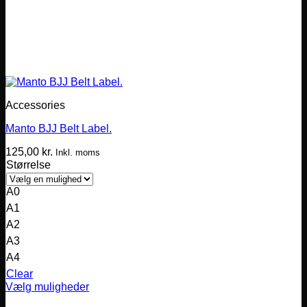
Accessories
Manto BJJ Belt Label.
125,00
kr.
Inkl. moms
Størrelse
A0
A1
A2
A3
A4
Clear
Vælg muligheder
Dette