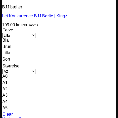
BJJ bælter
Let Konkurrence BJJ Bælte | Kingz
199,00
kr.
Inkl. moms
Farve
Blå
Brun
Lilla
Sort
Størrelse
A0
A1
A2
A3
A4
A5
Clear