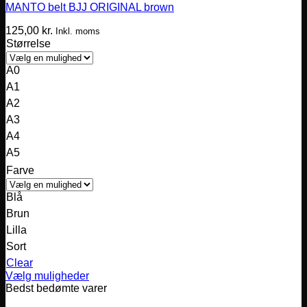
MANTO belt BJJ ORIGINAL brown
125,00
kr.
Inkl. moms
Størrelse
A0
A1
A2
A3
A4
A5
Farve
Blå
Brun
Lilla
Sort
Clear
Vælg muligheder
Dette
Bedst bedømte varer
vare