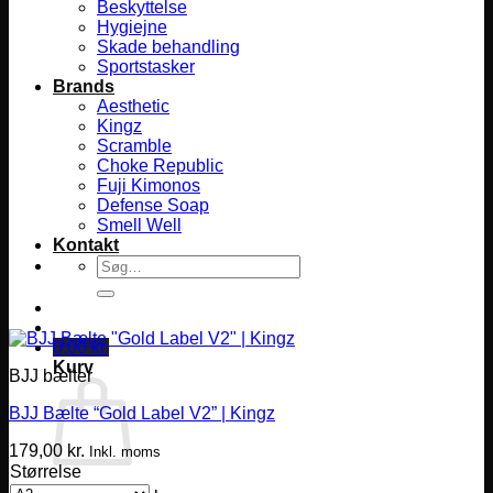
Beskyttelse
Hygiejne
Skade behandling
Sportstasker
Brands
Aesthetic
Kingz
Scramble
Choke Republic
Fuji Kimonos
Defense Soap
Smell Well
Kontakt
Søg
efter:
0,00
kr.
Kurv
BJJ bælter
BJJ Bælte “Gold Label V2” | Kingz
179,00
kr.
Inkl. moms
Størrelse