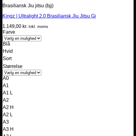
Brasiliansk Jiu jitsu (bjj)
Kingz | Ultralight 2.0 Brasiliansk Jiu Jitsu Gi
1.149,00
kr.
Inkl. moms
Farve
Blå
Hvid
Sort
Størrelse
A0
A1
A1 L
A2
A2 H
A2 L
A3
A3 H