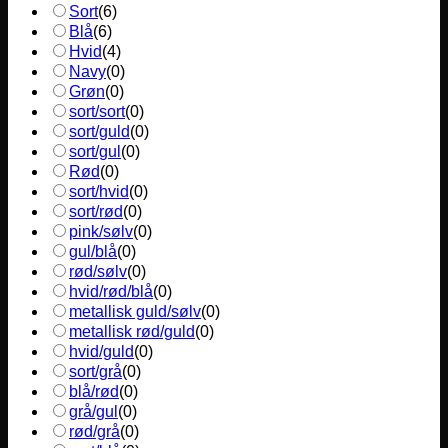
Sort
(
6
)
Blå
(
6
)
Hvid
(
4
)
Navy
(
0
)
Grøn
(
0
)
sort/sort
(
0
)
sort/guld
(
0
)
sort/gul
(
0
)
Rød
(
0
)
sort/hvid
(
0
)
sort/rød
(
0
)
pink/sølv
(
0
)
gul/blå
(
0
)
rød/sølv
(
0
)
hvid/rød/blå
(
0
)
metallisk guld/sølv
(
0
)
metallisk rød/guld
(
0
)
hvid/guld
(
0
)
sort/grå
(
0
)
blå/rød
(
0
)
grå/gul
(
0
)
rød/grå
(
0
)