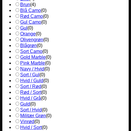
Brun
(
4
)
Blå Camo
(
0
)
Rød Camo
(
0
)
Gul Camo
(
0
)
Gul
(
0
)
Orange
(
0
)
Olivengrøn
(
0
)
Blågrøn
(
0
)
Sort Camo
(
0
)
Gold Marble
(
0
)
Pink Marble
(
0
)
Navy / Hvid
(
0
)
Sort / Gul
(
0
)
Hvid / Guld
(
0
)
Sort / Rød
(
0
)
Rød / Sort
(
0
)
Hvid / Grå
(
0
)
Guld
(
0
)
Sort / Hvid
(
0
)
Militær Grøn
(
0
)
Vinrød
(
0
)
Hvid / Sort
(
0
)