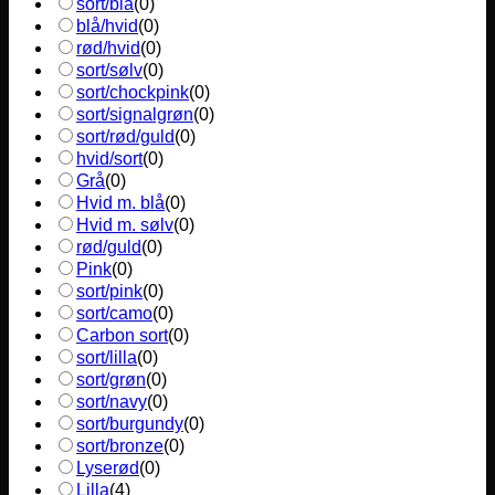
sort/blå
(
0
)
blå/hvid
(
0
)
rød/hvid
(
0
)
sort/sølv
(
0
)
sort/chockpink
(
0
)
sort/signalgrøn
(
0
)
sort/rød/guld
(
0
)
hvid/sort
(
0
)
Grå
(
0
)
Hvid m. blå
(
0
)
Hvid m. sølv
(
0
)
rød/guld
(
0
)
Pink
(
0
)
sort/pink
(
0
)
sort/camo
(
0
)
Carbon sort
(
0
)
sort/lilla
(
0
)
sort/grøn
(
0
)
sort/navy
(
0
)
sort/burgundy
(
0
)
sort/bronze
(
0
)
Lyserød
(
0
)
Lilla
(
4
)