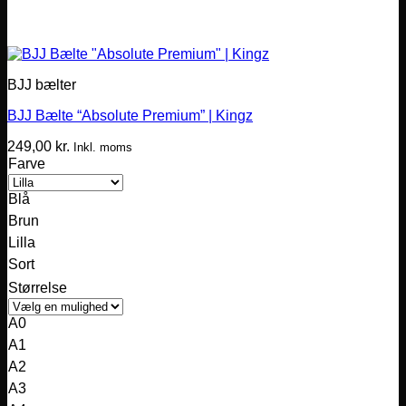
BJJ bælter
BJJ Bælte “Absolute Premium” | Kingz
249,00
kr.
Inkl. moms
Farve
Blå
Brun
Lilla
Sort
Størrelse
A0
A1
A2
A3