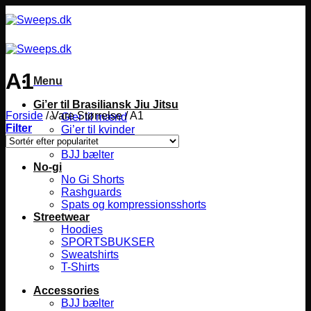
Fortsæt
til
indhold
A1
Menu
Gi’er til Brasiliansk Jiu Jitsu
Forside
/
Vare Størrelse
/
A1
Gier til mænd
Filter
Gi’er til kvinder
Gier til børn
BJJ bælter
No-gi
No Gi Shorts
Rashguards
Spats og kompressionsshorts
Streetwear
Hoodies
SPORTSBUKSER
Sweatshirts
T-Shirts
Accessories
BJJ bælter