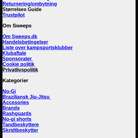
Returnering/ombytning
Størrelses Guide
Trustpilot
Om Sweeps
Om Sweeps.dk
Handelsbetingelser
Liste over kampsportsklubber
Klubaftale
Sponsorater
Cookie politik
Privatlivspolitik
Kategorier
No-Gi
Braziliansk Jiu-Jitsu
Accesories
Brands
Rashguards
No-gi shorts
Tandbeskyttere
Skridtbeskytter