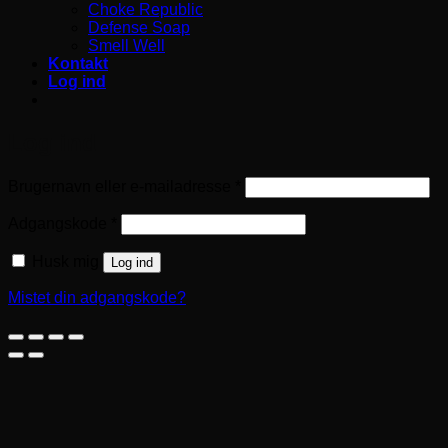
Choke Republic
Defense Soap
Smell Well
Kontakt
Log ind
Log ind
Påkrævet
Brugernavn eller e-mailadresse
*
Påkrævet
Adgangskode
*
Husk mig
Log ind
Mistet din adgangskode?