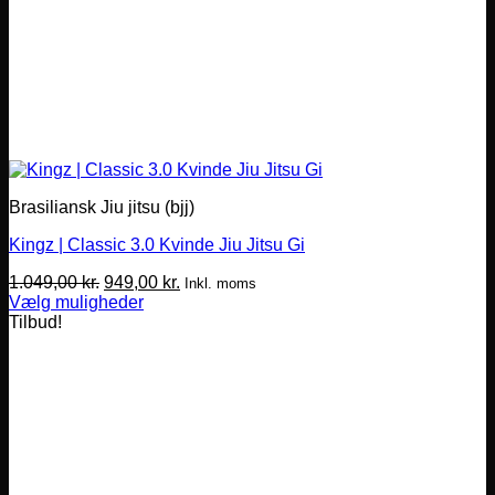
Brasiliansk Jiu jitsu (bjj)
Kingz | Classic 3.0 Kvinde Jiu Jitsu Gi
Den
Den
1.049,00
kr.
949,00
kr.
Inkl. moms
oprindelige
aktuelle
Vælg muligheder
Dette
pris
pris
Tilbud!
vare
var:
er:
har
1.049,00 kr..
949,00 kr..
flere
varianter.
Mulighederne
kan
vælges
på