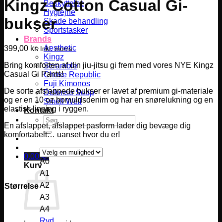
Kingz Cotton Casual Gi-
Beskyttelse
Hygiejne
bukser
Skade behandling
Sportstasker
Brands
Aesthetic
399,00
kr.
Inkl. moms
Kingz
Bring komforten af ​​din jiu-jitsu gi frem med vores NYE ​​Kingz
Scramble
Casual Gi Pants!
Choke Republic
Fuji Kimonos
De sorte afslappede bukser er lavet af premium gi-materiale
Defense Soap
og er en 10 oz bomuldsdenim og har en snørelukning og en
Smell Well
elastisk linning i ryggen.
Kontakt
Søg
En afslappet, afslappet pasform lader dig bevæge dig
efter:
komfortabelt… uanset hvor du er!
0,00
kr.
A0
Kurv
A1
A2
Størrelse
A3
A4
Ryd