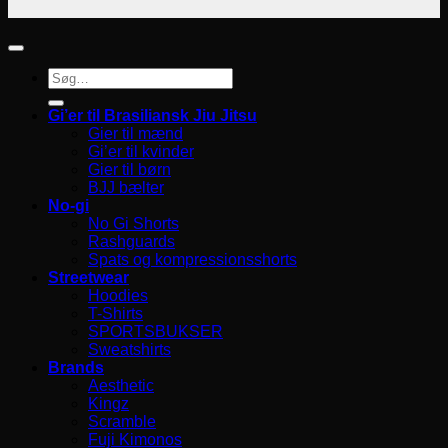
Søg
efter:
Gi’er til Brasiliansk Jiu Jitsu
Gier til mænd
Gi’er til kvinder
Gier til børn
BJJ bælter
No-gi
No Gi Shorts
Rashguards
Spats og kompressionsshorts
Streetwear
Hoodies
T-Shirts
SPORTSBUKSER
Sweatshirts
Brands
Aesthetic
Kingz
Scramble
Fuji Kimonos