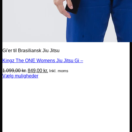
Gi'er til Brasiliansk Jiu Jitsu
Kingz The ONE Womens Jiu Jitsu Gi –
Den
Den
1.099,00
kr.
849,00
kr.
Inkl. moms
oprindelige
aktuelle
Vælg muligheder
Dette
pris
pris
vare
var:
er:
har
1.099,00 kr..
849,00 kr..
flere
varianter.
Mulighederne
kan
vælges
på
varesiden