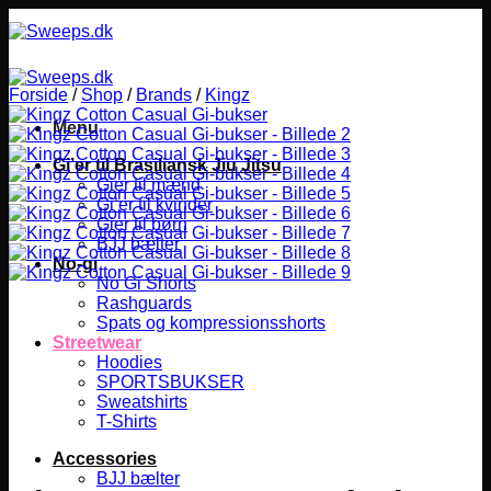
Fortsæt
til
indhold
Forside
/
Shop
/
Brands
/
Kingz
Menu
Gi’er til Brasiliansk Jiu Jitsu
Gier til mænd
Gi’er til kvinder
Gier til børn
BJJ bælter
No-gi
No Gi Shorts
Rashguards
Spats og kompressionsshorts
Streetwear
Hoodies
SPORTSBUKSER
Sweatshirts
T-Shirts
Accessories
BJJ bælter