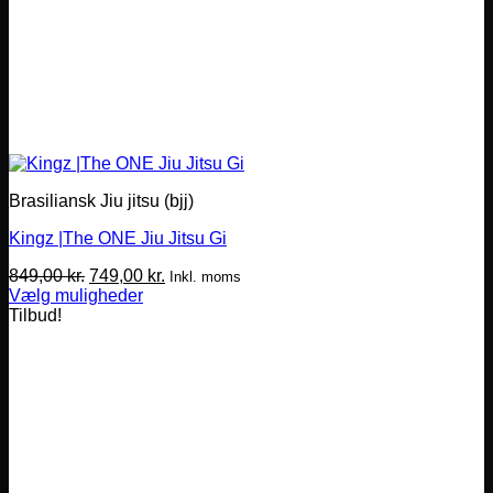
Brasiliansk Jiu jitsu (bjj)
Kingz |The ONE Jiu Jitsu Gi
Den
Den
849,00
kr.
749,00
kr.
Inkl. moms
oprindelige
aktuelle
Vælg muligheder
Dette
pris
pris
Tilbud!
vare
var:
er:
har
849,00 kr..
749,00 kr..
flere
varianter.
Mulighederne
kan
vælges
på
varesiden