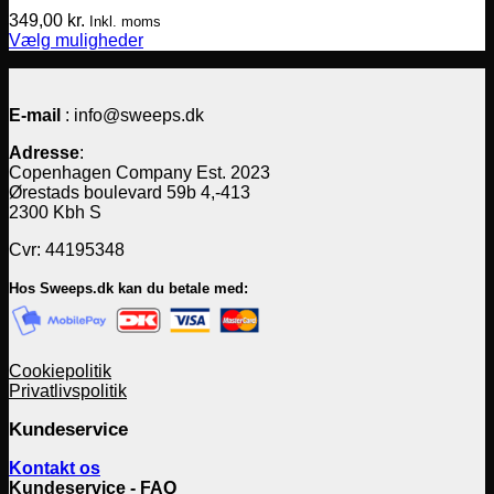
349,00
kr.
Inkl. moms
Vælg muligheder
Dette
vare
har
E-mail
: info@sweeps.dk
flere
varianter.
Adresse
:
Mulighederne
Copenhagen Company Est. 2023
kan
Ørestads boulevard 59b 4,-413
vælges
2300 Kbh S
på
varesiden
Cvr: 44195348
Hos Sweeps.dk kan du betale med:
Cookiepolitik
Privatlivspolitik
Kundeservice
Kontakt os
Kundeservice - FAQ