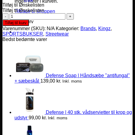
Ingen varer i kurven.
Tilføj til Ønskelisten
Tilføj til Ønskelisten
Tilbage til shoppen
Kingz
Cotton
Varekurv
Tilføj til kurv
Casual
Varenummer (SKU):
N/A
Kategorier:
Brands
,
Kingz
,
Gi-
SPORTSBUKSER
,
Streetwear
bukser
Bedst bedømte varer
antal
Defense Soap | Håndsæbe "antifungal"
+ sæbeskål
139,00
kr.
Inkl. moms
Defense | 40 stk. vådservietter til krop og
udstyr
99,00
kr.
Inkl. moms