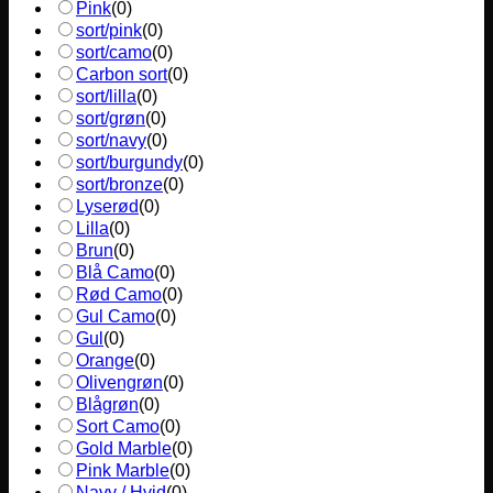
Pink
(
0
)
sort/pink
(
0
)
sort/camo
(
0
)
Carbon sort
(
0
)
sort/lilla
(
0
)
sort/grøn
(
0
)
sort/navy
(
0
)
sort/burgundy
(
0
)
sort/bronze
(
0
)
Lyserød
(
0
)
Lilla
(
0
)
Brun
(
0
)
Blå Camo
(
0
)
Rød Camo
(
0
)
Gul Camo
(
0
)
Gul
(
0
)
Orange
(
0
)
Olivengrøn
(
0
)
Blågrøn
(
0
)
Sort Camo
(
0
)
Gold Marble
(
0
)
Pink Marble
(
0
)
Navy / Hvid
(
0
)