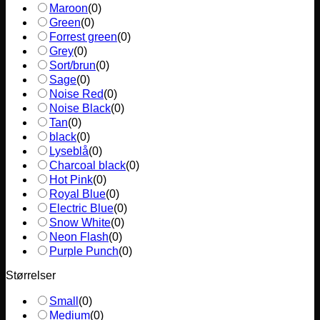
Maroon
(
0
)
Green
(
0
)
Forrest green
(
0
)
Grey
(
0
)
Sort/brun
(
0
)
Sage
(
0
)
Noise Red
(
0
)
Noise Black
(
0
)
Tan
(
0
)
black
(
0
)
Lyseblå
(
0
)
Charcoal black
(
0
)
Hot Pink
(
0
)
Royal Blue
(
0
)
Electric Blue
(
0
)
Snow White
(
0
)
Neon Flash
(
0
)
Purple Punch
(
0
)
Størrelser
Small
(
0
)
Medium
(
0
)