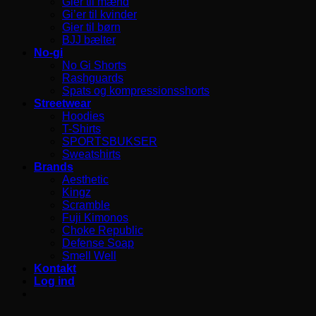
Gier til mænd
Gi’er til kvinder
Gier til børn
BJJ bælter
No-gi
No Gi Shorts
Rashguards
Spats og kompressionsshorts
Streetwear
Hoodies
T-Shirts
SPORTSBUKSER
Sweatshirts
Brands
Aesthetic
Kingz
Scramble
Fuji Kimonos
Choke Republic
Defense Soap
Smell Well
Kontakt
Log ind