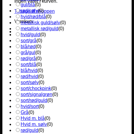
Ingen varer i kurven.
gul/blå
(
0
)
rød/sølv
(
0
)
Tilbage til shoppen
hvid/rød/blå
(
0
)
Varekurv
metallisk guld/sølv
(
0
)
metallisk rød/guld
(
0
)
hvid/guld
(
0
)
sort/grå
(
0
)
blå/rød
(
0
)
grå/gul
(
0
)
rød/grå
(
0
)
sort/blå
(
0
)
blå/hvid
(
0
)
rød/hvid
(
0
)
sort/sølv
(
0
)
sort/chockpink
(
0
)
sort/signalgrøn
(
0
)
sort/rød/guld
(
0
)
hvid/sort
(
0
)
Grå
(
0
)
Hvid m. blå
(
0
)
Hvid m. sølv
(
0
)
rød/guld
(
0
)