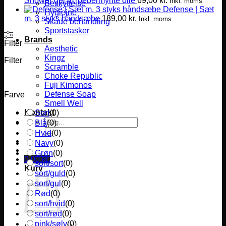
Shower gel m. pebermynte olie
69,00
kr.
Inkl. moms
Beskyttelse
Defense | Sæt
Hygiejne
m. 3 styks håndsæbe
189,00
kr.
Inkl. moms
Skade behandling
Sportstasker
Brands
Filter
Aesthetic
Kingz
Filter
Scramble
Choke Republic
Fuji Kimonos
Defense Soap
Farve
Smell Well
Kontakt
Sort
(
0
)
Søg
Blå
(
0
)
efter:
Hvid
(
0
)
Navy
(
0
)
Grøn
(
0
)
0,00
kr.
sort/sort
(
0
)
Kurv
sort/guld
(
0
)
sort/gul
(
0
)
Rød
(
0
)
sort/hvid
(
0
)
sort/rød
(
0
)
pink/sølv
(
0
)