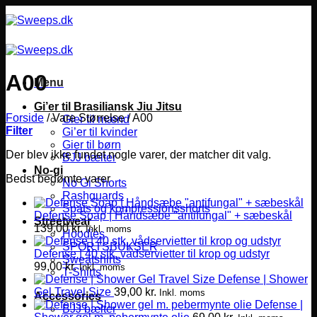
Fortsæt
til
indhold
A00
Menu
Gi’er til Brasiliansk Jiu Jitsu
Forside
/
Vare Størrelse
/
A00
Gier til mænd
Filter
Gi’er til kvinder
Gier til børn
Der blev ikke fundet nogle varer, der matcher dit valg.
BJJ bælter
No-gi
Bedst bedømte varer
No Gi Shorts
Rashguards
Spats og kompressionsshorts
Defense Soap | Håndsæbe "antifungal" + sæbeskål
Streetwear
139,00
kr.
Inkl. moms
Hoodies
SPORTSBUKSER
Defense | 40 stk. vådservietter til krop og udstyr
Sweatshirts
99,00
kr.
Inkl. moms
T-Shirts
Defense | Shower
Gel Travel Size
39,00
kr.
Inkl. moms
Accessories
Defense |
BJJ bælter