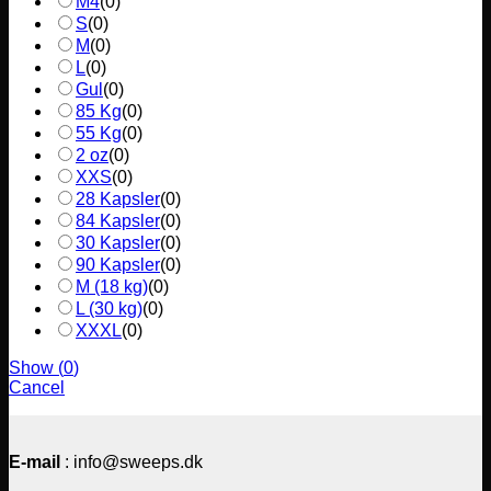
M4
(
0
)
S
(
0
)
M
(
0
)
L
(
0
)
Gul
(
0
)
85 Kg
(
0
)
55 Kg
(
0
)
2 oz
(
0
)
XXS
(
0
)
28 Kapsler
(
0
)
84 Kapsler
(
0
)
30 Kapsler
(
0
)
90 Kapsler
(
0
)
M (18 kg)
(
0
)
L (30 kg)
(
0
)
XXXL
(
0
)
Show
(
0
)
Cancel
E-mail
: info@sweeps.dk