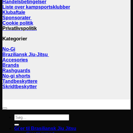
Handelsbetingelser
Liste over kampsportsklubber
Klubaftale
Sponsorater
Cookie politik
Privatlivspolitik
Kategorier
No-Gi
Braziliansk Jiu-Jitsu
Accesories
Brands
Rashguards
No-gi shorts
Tandbeskyttere
Skridtbeskytter
Søg
efter:
Gi’er til Brasiliansk Jiu Jitsu