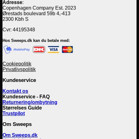
Adresse
:
Copenhagen Company Est. 2023
Ørestads boulevard 59b 4,-413
2300 Kbh S
Cvr: 44195348
Hos Sweeps.dk kan du betale med:
Cookiepolitik
Privatlivspolitik
Kundeservice
Kontakt os
Kundeservice - FAQ
Returnering/ombytning
Størrelses Guide
Trustpilot
Om Sweeps
Om Sweeps.dk