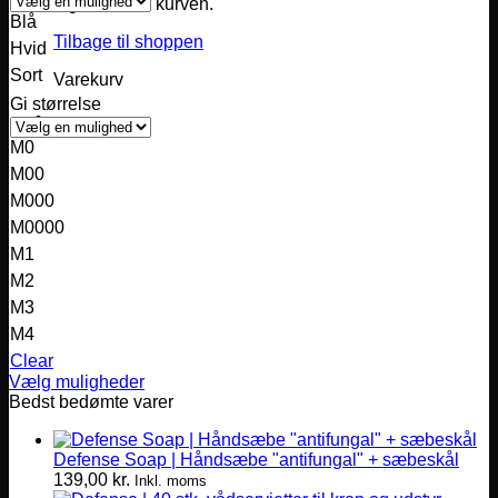
Ingen varer i kurven.
Blå
Tilbage til shoppen
Hvid
Sort
Varekurv
Gi størrelse
M0
M00
M000
M0000
M1
M2
M3
M4
Clear
Vælg muligheder
Dette
Bedst bedømte varer
vare
har
Defense Soap | Håndsæbe "antifungal" + sæbeskål
flere
139,00
kr.
varianter.
Inkl. moms