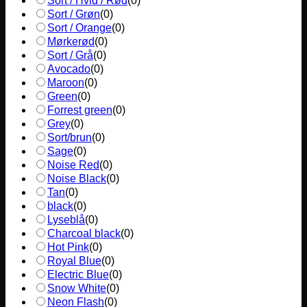
Sort / Hvid / Rød
(
0
)
Sort / Grøn
(
0
)
Sort / Orange
(
0
)
Mørkerød
(
0
)
Sort / Grå
(
0
)
Avocado
(
0
)
Maroon
(
0
)
Green
(
0
)
Forrest green
(
0
)
Grey
(
0
)
Sort/brun
(
0
)
Sage
(
0
)
Noise Red
(
0
)
Noise Black
(
0
)
Tan
(
0
)
black
(
0
)
Lyseblå
(
0
)
Charcoal black
(
0
)
Hot Pink
(
0
)
Royal Blue
(
0
)
Electric Blue
(
0
)
Snow White
(
0
)
Neon Flash
(
0
)