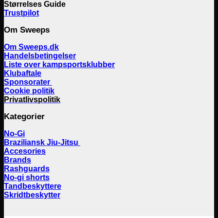
Størrelses Guide
Trustpilot
Om Sweeps
Om Sweeps.dk
Handelsbetingelser
Liste over kampsportsklubber
Klubaftale
Sponsorater
Cookie politik
Privatlivspolitik
Kategorier
No-Gi
Braziliansk Jiu-Jitsu
Accesories
Brands
Rashguards
No-gi shorts
Tandbeskyttere
Skridtbeskytter