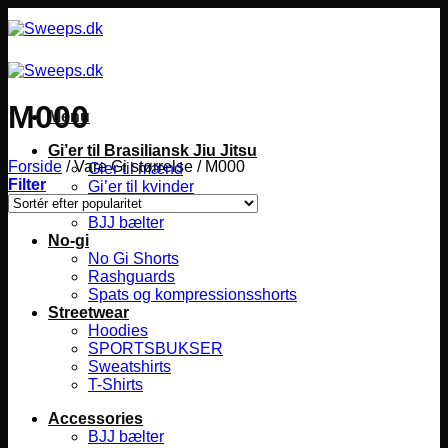
Fortsæt
til
indhold
M000
Menu
Gi’er til Brasiliansk Jiu Jitsu
Forside
/
Vare Gi størrelse
/
M000
Gier til mænd
Filter
Gi’er til kvinder
Gier til børn
BJJ bælter
No-gi
No Gi Shorts
Rashguards
Spats og kompressionsshorts
Streetwear
Hoodies
SPORTSBUKSER
Sweatshirts
T-Shirts
Accessories
BJJ bælter