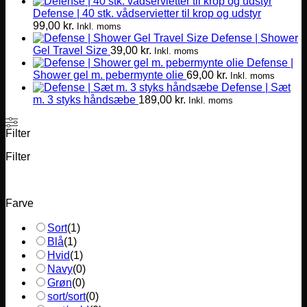
Mulighederne
Defense | 40 stk. vådservietter til krop og udstyr
kan
99,00
kr.
vælges
Inkl. moms
Defense | Shower
på
Gel Travel Size
39,00
kr.
varesiden
Inkl. moms
Defense |
Shower gel m. pebermynte olie
69,00
kr.
Inkl. moms
Defense | Sæt
m. 3 styks håndsæbe
189,00
kr.
Inkl. moms
Filter
Filter
Farve
Sort
(
1
)
Blå
(
1
)
Hvid
(
1
)
Navy
(
0
)
Grøn
(
0
)
sort/sort
(
0
)