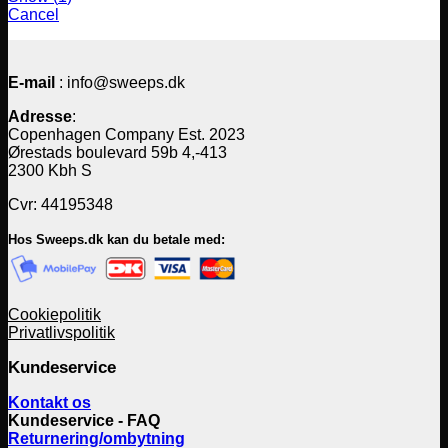
Cancel
E-mail
: info@sweeps.dk
Adresse
:
Copenhagen Company Est. 2023
Ørestads boulevard 59b 4,-413
2300 Kbh S
Cvr: 44195348
Hos Sweeps.dk kan du betale med:
Cookiepolitik
Privatlivspolitik
Kundeservice
Kontakt os
Kundeservice - FAQ
Returnering/ombytning