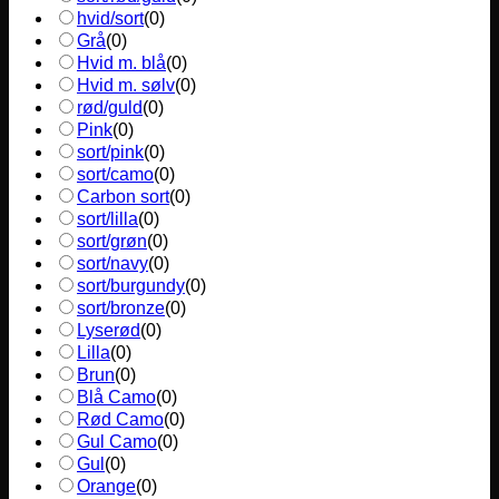
hvid/sort
(
0
)
Grå
(
0
)
Hvid m. blå
(
0
)
Hvid m. sølv
(
0
)
rød/guld
(
0
)
Pink
(
0
)
sort/pink
(
0
)
sort/camo
(
0
)
Carbon sort
(
0
)
sort/lilla
(
0
)
sort/grøn
(
0
)
sort/navy
(
0
)
sort/burgundy
(
0
)
sort/bronze
(
0
)
Lyserød
(
0
)
Lilla
(
0
)
Brun
(
0
)
Blå Camo
(
0
)
Rød Camo
(
0
)
Gul Camo
(
0
)
Gul
(
0
)
Orange
(
0
)