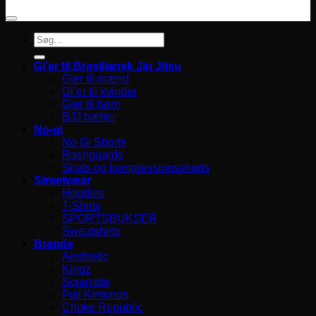
Søg
efter:
Gi’er til Brasiliansk Jiu Jitsu
Gier til mænd
Gi’er til kvinder
Gier til børn
BJJ bælter
No-gi
No Gi Shorts
Rashguards
Spats og kompressionsshorts
Streetwear
Hoodies
T-Shirts
SPORTSBUKSER
Sweatshirts
Brands
Aesthetic
Kingz
Scramble
Fuji Kimonos
Choke Republic