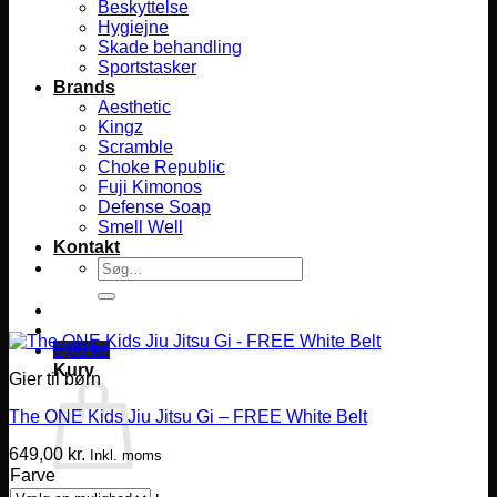
Beskyttelse
Hygiejne
Skade behandling
Sportstasker
Brands
Aesthetic
Kingz
Scramble
Choke Republic
Fuji Kimonos
Defense Soap
Smell Well
Kontakt
Søg
efter:
0,00
kr.
Kurv
Gier til børn
The ONE Kids Jiu Jitsu Gi – FREE White Belt
649,00
kr.
Inkl. moms
Farve