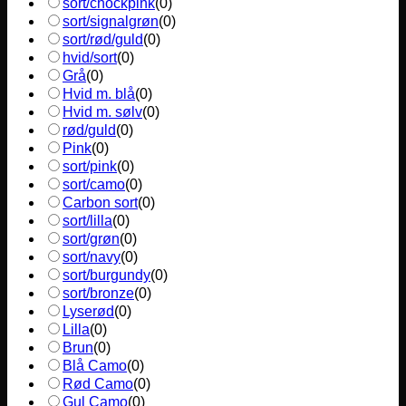
sort/chockpink
(
0
)
sort/signalgrøn
(
0
)
sort/rød/guld
(
0
)
hvid/sort
(
0
)
Grå
(
0
)
Hvid m. blå
(
0
)
Hvid m. sølv
(
0
)
rød/guld
(
0
)
Pink
(
0
)
sort/pink
(
0
)
sort/camo
(
0
)
Carbon sort
(
0
)
sort/lilla
(
0
)
sort/grøn
(
0
)
sort/navy
(
0
)
sort/burgundy
(
0
)
sort/bronze
(
0
)
Lyserød
(
0
)
Lilla
(
0
)
Brun
(
0
)
Blå Camo
(
0
)
Rød Camo
(
0
)
Gul Camo
(
0
)