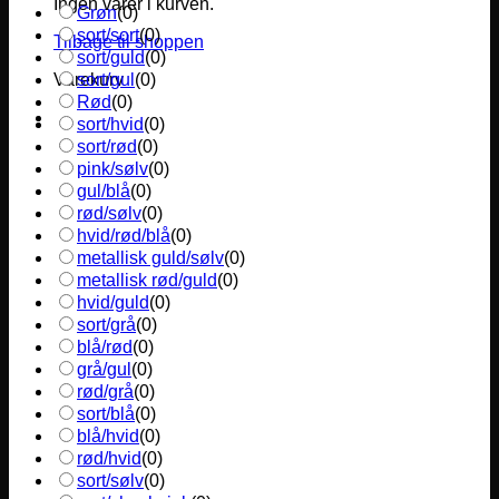
Ingen varer i kurven.
Grøn
(
0
)
sort/sort
(
0
)
Tilbage til shoppen
sort/guld
(
0
)
sort/gul
(
0
)
Varekurv
Rød
(
0
)
sort/hvid
(
0
)
sort/rød
(
0
)
pink/sølv
(
0
)
gul/blå
(
0
)
rød/sølv
(
0
)
hvid/rød/blå
(
0
)
metallisk guld/sølv
(
0
)
metallisk rød/guld
(
0
)
hvid/guld
(
0
)
sort/grå
(
0
)
blå/rød
(
0
)
grå/gul
(
0
)
rød/grå
(
0
)
sort/blå
(
0
)
blå/hvid
(
0
)
rød/hvid
(
0
)
sort/sølv
(
0
)