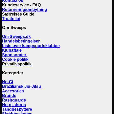
Kontakt os
Kundeservice - FAQ
Returnering/ombytning
Størrelses Guide
Trustpilot
Om Sweeps
Om Sweeps.dk
Handelsbetingelser
Liste over kampsportsklubber
Klubaftale
Sponsorater
Cookie politik
Privatlivspolitik
Kategorier
No-Gi
Braziliansk Jiu-Jitsu
Accesories
Brands
Rashguards
No-gi shorts
Tandbeskyttere
Skridtbeskytter