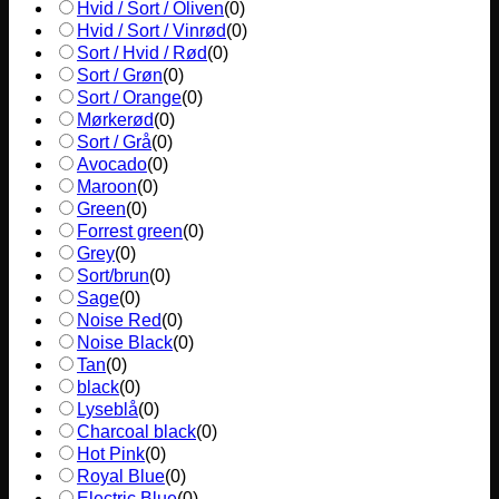
Hvid / Sort / Oliven
(
0
)
Hvid / Sort / Vinrød
(
0
)
Sort / Hvid / Rød
(
0
)
Sort / Grøn
(
0
)
Sort / Orange
(
0
)
Mørkerød
(
0
)
Sort / Grå
(
0
)
Avocado
(
0
)
Maroon
(
0
)
Green
(
0
)
Forrest green
(
0
)
Grey
(
0
)
Sort/brun
(
0
)
Sage
(
0
)
Noise Red
(
0
)
Noise Black
(
0
)
Tan
(
0
)
black
(
0
)
Lyseblå
(
0
)
Charcoal black
(
0
)
Hot Pink
(
0
)
Royal Blue
(
0
)
Electric Blue
(
0
)