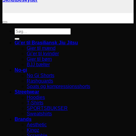
Søg
efter:
Gi’er til Brasiliansk Jiu Jitsu
Gier til mænd
Gi’er til kvinder
Gier til børn
BJJ bælter
No-gi
No Gi Shorts
Rashguards
Spats og kompressionsshorts
Streetwear
Hoodies
T-Shirts
SPORTSBUKSER
Sweatshirts
Brands
Aesthetic
Kingz
Scramble