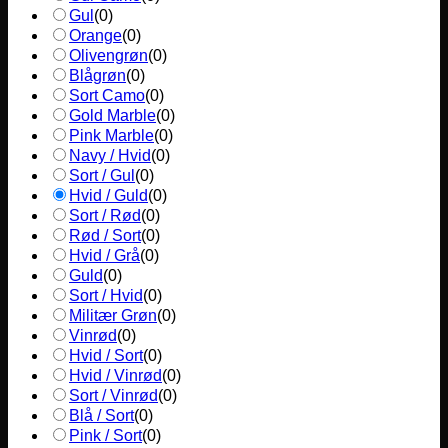
Gul
(
0
)
Orange
(
0
)
Olivengrøn
(
0
)
Blågrøn
(
0
)
Sort Camo
(
0
)
Gold Marble
(
0
)
Pink Marble
(
0
)
Navy / Hvid
(
0
)
Sort / Gul
(
0
)
Hvid / Guld
(
0
)
Sort / Rød
(
0
)
Rød / Sort
(
0
)
Hvid / Grå
(
0
)
Guld
(
0
)
Sort / Hvid
(
0
)
Militær Grøn
(
0
)
Vinrød
(
0
)
Hvid / Sort
(
0
)
Hvid / Vinrød
(
0
)
Sort / Vinrød
(
0
)
Blå / Sort
(
0
)
Pink / Sort
(
0
)