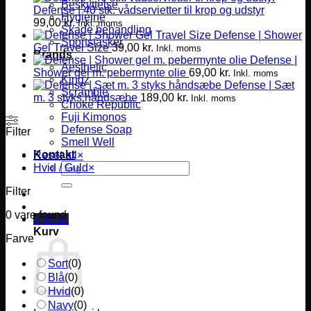
Beskyttelse
Defense | 40 stk. vådservietter til krop og udstyr
Hygiejne
99,00
kr.
Inkl. moms
Skade behandling
Defense | Shower
Sportstasker
Gel Travel Size
39,00
kr.
Inkl. moms
Brands
Defense |
Aesthetic
Shower gel m. pebermynte olie
69,00
kr.
Inkl. moms
Kingz
Defense | Sæt
Scramble
m. 3 styks håndsæbe
189,00
kr.
Inkl. moms
Choke Republic
Fuji Kimonos
Defense Soap
Filter
Smell Well
Kontakt
Reset all
×
Søg
Hvid / Guld
×
efter:
Filter
0
vare found
0,00
kr.
Kurv
Farve
Sort
(
0
)
Blå
(
0
)
Hvid
(
0
)
Navy
(
0
)