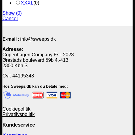
XXXL
(
0
)
Show
(
0
)
Cancel
E-mail
: info@sweeps.dk
Adresse
:
Copenhagen Company Est. 2023
Ørestads boulevard 59b 4,-413
2300 Kbh S
Cvr: 44195348
Hos Sweeps.dk kan du betale med:
Cookiepolitik
Privatlivspolitik
Kundeservice