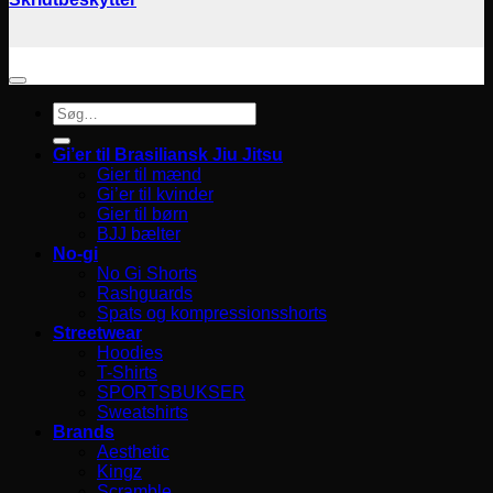
Søg
efter:
Gi’er til Brasiliansk Jiu Jitsu
Gier til mænd
Gi’er til kvinder
Gier til børn
BJJ bælter
No-gi
No Gi Shorts
Rashguards
Spats og kompressionsshorts
Streetwear
Hoodies
T-Shirts
SPORTSBUKSER
Sweatshirts
Brands
Aesthetic
Kingz
Scramble