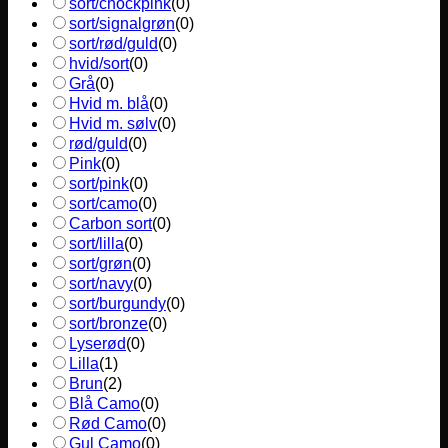
sort/chockpink
(
0
)
sort/signalgrøn
(
0
)
sort/rød/guld
(
0
)
hvid/sort
(
0
)
Grå
(
0
)
Hvid m. blå
(
0
)
Hvid m. sølv
(
0
)
rød/guld
(
0
)
Pink
(
0
)
sort/pink
(
0
)
sort/camo
(
0
)
Carbon sort
(
0
)
sort/lilla
(
0
)
sort/grøn
(
0
)
sort/navy
(
0
)
sort/burgundy
(
0
)
sort/bronze
(
0
)
Lyserød
(
0
)
Lilla
(
1
)
Brun
(
2
)
Blå Camo
(
0
)
Rød Camo
(
0
)
Gul Camo
(
0
)