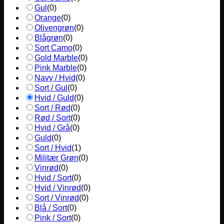
Gul
(
0
)
Orange
(
0
)
Olivengrøn
(
0
)
Blågrøn
(
0
)
Sort Camo
(
0
)
Gold Marble
(
0
)
Pink Marble
(
0
)
Navy / Hvid
(
0
)
Sort / Gul
(
0
)
Hvid / Guld
(
0
)
Sort / Rød
(
0
)
Rød / Sort
(
0
)
Hvid / Grå
(
0
)
Guld
(
0
)
Sort / Hvid
(
1
)
Militær Grøn
(
0
)
Vinrød
(
0
)
Hvid / Sort
(
0
)
Hvid / Vinrød
(
0
)
Sort / Vinrød
(
0
)
Blå / Sort
(
0
)
Pink / Sort
(
0
)