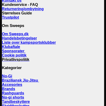
Kontakt os
Kundeservice - FAQ
Returnering/ombytning
Størrelses Guide
Trustpilot
Om Sweeps
Om Sweeps.dk
Handelsbetingelser
Liste over kampsportsklubber
Klubaftale
Sponsorater
Cookie politik
Privatlivspolitik
Kategorier
No-Gi
Braziliansk Jiu-Jitsu
Accesories
Brands
Rashguards
No-gi shorts
Tandbeskyttere
Skridtbeskytter