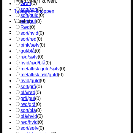
Ingen varer i kurven.
Grøn
(
0
)
sort/sort
(
0
)
Tilbage til shoppen
sort/guld
(
0
)
sort/gul
(
0
)
Varekurv
Rød
(
0
)
sort/hvid
(
0
)
sort/rød
(
0
)
pink/sølv
(
0
)
gul/blå
(
0
)
rød/sølv
(
0
)
hvid/rød/blå
(
0
)
metallisk guld/sølv
(
0
)
metallisk rød/guld
(
0
)
hvid/guld
(
0
)
sort/grå
(
0
)
blå/rød
(
0
)
grå/gul
(
0
)
rød/grå
(
0
)
sort/blå
(
0
)
blå/hvid
(
0
)
rød/hvid
(
0
)
sort/sølv
(
0
)