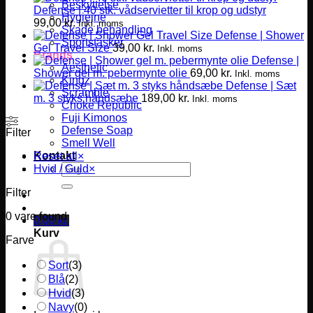
Beskyttelse
Defense | 40 stk. vådservietter til krop og udstyr
Hygiejne
99,00
kr.
Inkl. moms
Skade behandling
Defense | Shower
Sportstasker
Gel Travel Size
39,00
kr.
Inkl. moms
Brands
Defense |
Aesthetic
Shower gel m. pebermynte olie
69,00
kr.
Inkl. moms
Kingz
Defense | Sæt
Scramble
m. 3 styks håndsæbe
189,00
kr.
Inkl. moms
Choke Republic
Fuji Kimonos
Defense Soap
Filter
Smell Well
Kontakt
Reset all
×
Søg
Hvid / Guld
×
efter:
Filter
0
vare found
0,00
kr.
Kurv
Farve
Sort
(
3
)
Blå
(
2
)
Hvid
(
3
)
Navy
(
0
)