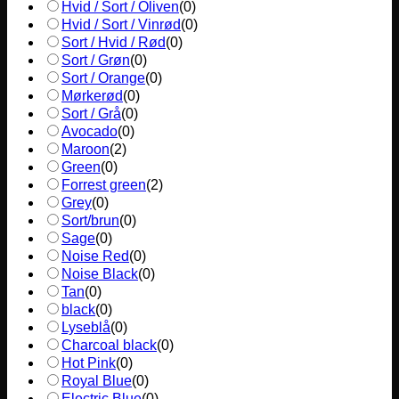
Hvid / Sort / Oliven
(
0
)
Hvid / Sort / Vinrød
(
0
)
Sort / Hvid / Rød
(
0
)
Sort / Grøn
(
0
)
Sort / Orange
(
0
)
Mørkerød
(
0
)
Sort / Grå
(
0
)
Avocado
(
0
)
Maroon
(
2
)
Green
(
0
)
Forrest green
(
2
)
Grey
(
0
)
Sort/brun
(
0
)
Sage
(
0
)
Noise Red
(
0
)
Noise Black
(
0
)
Tan
(
0
)
black
(
0
)
Lyseblå
(
0
)
Charcoal black
(
0
)
Hot Pink
(
0
)
Royal Blue
(
0
)
Electric Blue
(
0
)