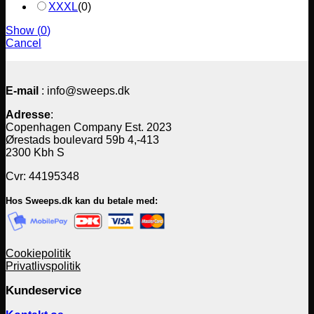
XXXL
(
0
)
Show
(
0
)
Cancel
E-mail
: info@sweeps.dk
Adresse
:
Copenhagen Company Est. 2023
Ørestads boulevard 59b 4,-413
2300 Kbh S
Cvr: 44195348
Hos Sweeps.dk kan du betale med:
Cookiepolitik
Privatlivspolitik
Kundeservice