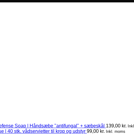
efense Soap | Håndsæbe "antifungal" + sæbeskål
139,00
kr.
Ink
 | 40 stk. vådservietter til krop og udstyr
99,00
kr.
Inkl. moms