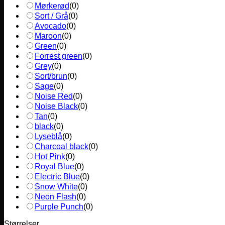
Mørkerød
(
0
)
Sort / Grå
(
0
)
Avocado
(
0
)
Maroon
(
0
)
Green
(
0
)
Forrest green
(
0
)
Grey
(
0
)
Sort/brun
(
0
)
Sage
(
0
)
Noise Red
(
0
)
Noise Black
(
0
)
Tan
(
0
)
black
(
0
)
Lyseblå
(
0
)
Charcoal black
(
0
)
Hot Pink
(
0
)
Royal Blue
(
0
)
Electric Blue
(
0
)
Snow White
(
0
)
Neon Flash
(
0
)
Purple Punch
(
0
)
Størrelser