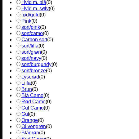
Hvid m. blå
(
0
)
Hvid m. sølv
(
0
)
rød/guld
(
0
)
Pink
(
0
)
sort/pink
(
0
)
sort/camo
(
0
)
Carbon sort
(
0
)
sort/lilla
(
0
)
sort/grøn
(
0
)
sort/navy
(
0
)
sort/burgundy
(
0
)
sort/bronze
(
0
)
Lyserød
(
0
)
Lilla
(
0
)
Brun
(
0
)
Blå Camo
(
0
)
Rød Camo
(
0
)
Gul Camo
(
0
)
Gul
(
0
)
Orange
(
0
)
Olivengrøn
(
0
)
Blågrøn
(
0
)
Sort Camo
(
0
)