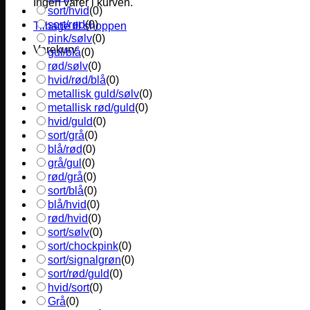
Ingen varer i kurven.
sort/hvid
(
0
)
sort/rød
(
0
)
Tilbage til shoppen
pink/sølv
(
0
)
Varekurv
gul/blå
(
0
)
rød/sølv
(
0
)
hvid/rød/blå
(
0
)
metallisk guld/sølv
(
0
)
metallisk rød/guld
(
0
)
hvid/guld
(
0
)
sort/grå
(
0
)
blå/rød
(
0
)
grå/gul
(
0
)
rød/grå
(
0
)
sort/blå
(
0
)
blå/hvid
(
0
)
rød/hvid
(
0
)
sort/sølv
(
0
)
sort/chockpink
(
0
)
sort/signalgrøn
(
0
)
sort/rød/guld
(
0
)
hvid/sort
(
0
)
Grå
(
0
)