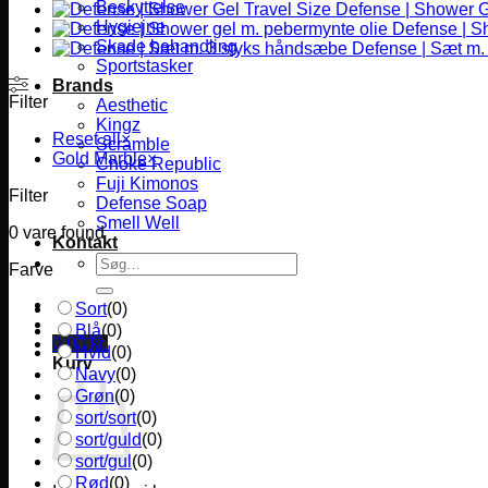
Beskyttelse
Defense | Shower G
Hygiejne
Defense | S
Skade behandling
Defense | Sæt m.
Sportstasker
Brands
Filter
Aesthetic
Kingz
Reset all
×
Scramble
Gold Marble
×
Choke Republic
Fuji Kimonos
Filter
Defense Soap
Smell Well
0
vare found
Kontakt
Søg
Farve
efter:
Sort
(
0
)
Blå
(
0
)
0,00
kr.
Hvid
(
0
)
Kurv
Navy
(
0
)
Grøn
(
0
)
sort/sort
(
0
)
sort/guld
(
0
)
sort/gul
(
0
)
Rød
(
0
)