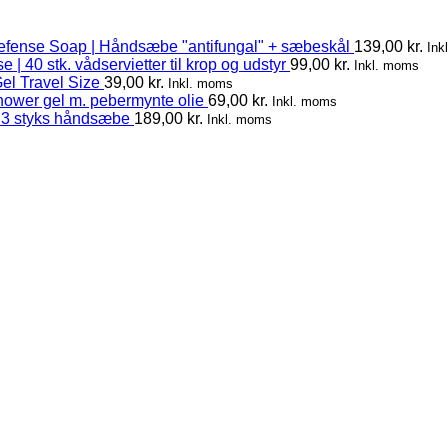
efense Soap | Håndsæbe "antifungal" + sæbeskål
139,00
kr.
Ink
 | 40 stk. vådservietter til krop og udstyr
99,00
kr.
Inkl. moms
el Travel Size
39,00
kr.
Inkl. moms
hower gel m. pebermynte olie
69,00
kr.
Inkl. moms
 3 styks håndsæbe
189,00
kr.
Inkl. moms