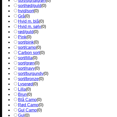
sort/signalgrøn
(
0
)
sort/rød/guld
(
0
)
hvid/sort
(
0
)
Grå
(
0
)
Hvid m. blå
(
0
)
Hvid m. sølv
(
0
)
rød/guld
(
0
)
Pink
(
0
)
sort/pink
(
0
)
sort/camo
(
0
)
Carbon sort
(
0
)
sort/lilla
(
0
)
sort/grøn
(
0
)
sort/navy
(
0
)
sort/burgundy
(
0
)
sort/bronze
(
0
)
Lyserød
(
0
)
Lilla
(
0
)
Brun
(
0
)
Blå Camo
(
0
)
Rød Camo
(
0
)
Gul Camo
(
0
)
Gul
(
0
)