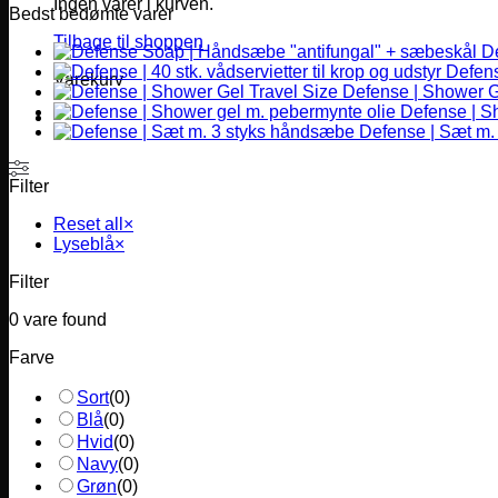
Ingen varer i kurven.
Bedst bedømte varer
Tilbage til shoppen
D
Defense
Varekurv
Defense | Shower G
Defense | S
Defense | Sæt m.
Filter
Reset all
×
Lyseblå
×
Filter
0
vare found
Farve
Sort
(
0
)
Blå
(
0
)
Hvid
(
0
)
Navy
(
0
)
Grøn
(
0
)