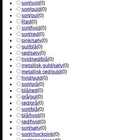
sort/sort
(
0
)
sort/guld
(
0
)
sort/gul
(
0
)
Rød
(
0
)
sort/hvid
(
0
)
sort/rød
(
0
)
pink/sølv
(
0
)
gul/blå
(
0
)
rød/sølv
(
0
)
hvid/rød/blå
(
0
)
metallisk guld/sølv
(
0
)
metallisk rød/guld
(
0
)
hvid/guld
(
0
)
sort/grå
(
0
)
blå/rød
(
0
)
grå/gul
(
0
)
rød/grå
(
0
)
sort/blå
(
0
)
blå/hvid
(
0
)
rød/hvid
(
0
)
sort/sølv
(
0
)
sort/chockpink
(
0
)