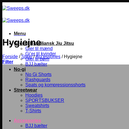
Fortsæt
til
indhold
Menu
Hygiejne
Gi’er til Brasiliansk Jiu Jitsu
Gier til mænd
Gi’er til kvinder
Forside
/
Shop
/
Accessories
/
Hygiejne
Gier til børn
Filter
BJJ bælter
No-gi
No Gi Shorts
Rashguards
Spats og kompressionsshorts
Streetwear
Hoodies
SPORTSBUKSER
Sweatshirts
T-Shirts
Accessories
BJJ bælter