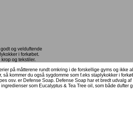
 godt og velduftende
kokker i forkøbet.
krop og tekstiler.
ier på måtterene rundt omkring i de forskellige gyms og ikke alle
 så kommer du også sygdomme som f.eks staplykokker i forkøbet.
pes osv. er Defense Soap. Defense Soap har et bredt udvalg af ri
 ingredienser som Eucalyptus & Tea Tree oil, som både dufter g