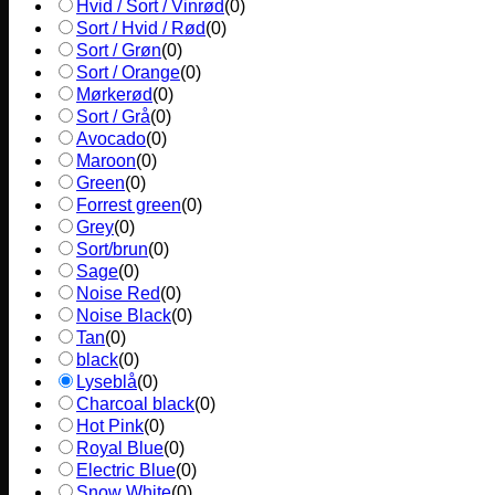
Hvid / Sort / Vinrød
(
0
)
Sort / Hvid / Rød
(
0
)
Sort / Grøn
(
0
)
Sort / Orange
(
0
)
Mørkerød
(
0
)
Sort / Grå
(
0
)
Avocado
(
0
)
Maroon
(
0
)
Green
(
0
)
Forrest green
(
0
)
Grey
(
0
)
Sort/brun
(
0
)
Sage
(
0
)
Noise Red
(
0
)
Noise Black
(
0
)
Tan
(
0
)
black
(
0
)
Lyseblå
(
0
)
Charcoal black
(
0
)
Hot Pink
(
0
)
Royal Blue
(
0
)
Electric Blue
(
0
)
Snow White
(
0
)