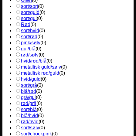
Grøn
(
0
)
sort/sort
(
0
)
sort/guld
(
0
)
sort/gul
(
0
)
Rød
(
0
)
sort/hvid
(
0
)
sort/rød
(
0
)
pink/sølv
(
0
)
gul/blå
(
0
)
rød/sølv
(
0
)
hvid/rød/blå
(
0
)
metallisk guld/sølv
(
0
)
metallisk rød/guld
(
0
)
hvid/guld
(
0
)
sort/grå
(
0
)
blå/rød
(
0
)
grå/gul
(
0
)
rød/grå
(
0
)
sort/blå
(
0
)
blå/hvid
(
0
)
rød/hvid
(
0
)
sort/sølv
(
0
)
sort/chockpink
(
0
)