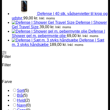
Defense | 40 stk. vådservietter til krop og
udstyr
99,00
kr.
Inkl. moms
Defense | Shower
Gel Travel Size
39,00
kr.
Inkl. moms
Defense |
Shower gel m. pebermynte olie
69,00
kr.
Inkl. moms
Defense | Sæt
m. 3 styks håndsæbe
189,00
kr.
Inkl. moms
Filter
Filter
Farve
Sort
(
5
)
Blå
(
5
)
Hvid
(
2
)
Navy
(
0
)