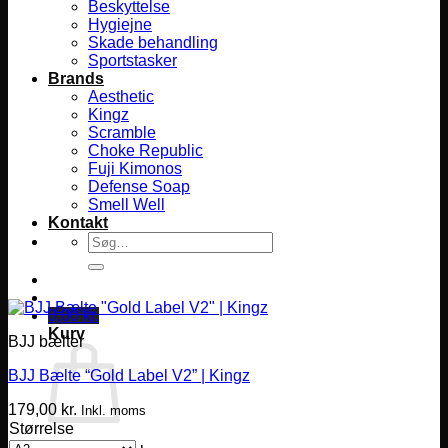
Beskyttelse
Hygiejne
Skade behandling
Sportstasker
Brands
Aesthetic
Kingz
Scramble
Choke Republic
Fuji Kimonos
Defense Soap
Smell Well
Kontakt
Søg
efter:
0,00
kr.
Kurv
BJJ bælter
BJJ Bælte “Gold Label V2” | Kingz
179,00
kr.
Inkl. moms
Størrelse