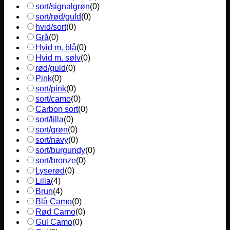
sort/signalgrøn
(
0
)
sort/rød/guld
(
0
)
hvid/sort
(
0
)
Grå
(
0
)
Hvid m. blå
(
0
)
Hvid m. sølv
(
0
)
rød/guld
(
0
)
Pink
(
0
)
sort/pink
(
0
)
sort/camo
(
0
)
Carbon sort
(
0
)
sort/lilla
(
0
)
sort/grøn
(
0
)
sort/navy
(
0
)
sort/burgundy
(
0
)
sort/bronze
(
0
)
Lyserød
(
0
)
Lilla
(
4
)
Brun
(
4
)
Blå Camo
(
0
)
Rød Camo
(
0
)
Gul Camo
(
0
)