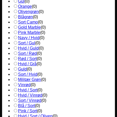
Gul
(
0
)
Orange
(
0
)
Olivengrøn
(
0
)
Blågrøn
(
0
)
Sort Camo
(
0
)
Gold Marble
(
0
)
Pink Marble
(
0
)
Navy / Hvid
(
0
)
Sort / Gul
(
0
)
Hvid / Guld
(
0
)
Sort / Rød
(
0
)
Rød / Sort
(
0
)
Hvid / Grå
(
0
)
Guld
(
0
)
Sort / Hvid
(
0
)
Militær Grøn
(
0
)
Vinrød
(
0
)
Hvid / Sort
(
0
)
Hvid / Vinrød
(
0
)
Sort / Vinrød
(
0
)
Blå / Sort
(
0
)
Pink / Sort
(
0
)
Hvid / Sort / Oliven
(
0
)