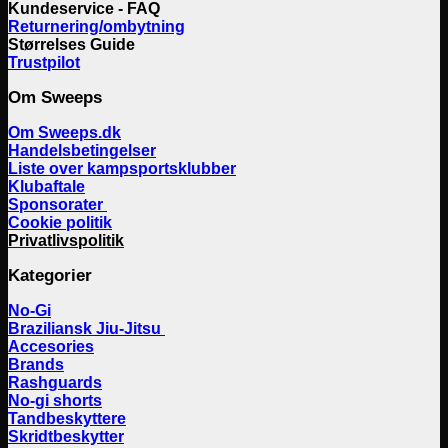
Kundeservice - FAQ
Returnering/ombytning
Størrelses Guide
Trustpilot
Om Sweeps
Om Sweeps.dk
Handelsbetingelser
Liste over kampsportsklubber
Klubaftale
Sponsorater
Cookie politik
Privatlivspolitik
Kategorier
No-Gi
Braziliansk Jiu-Jitsu
Accesories
Brands
Rashguards
No-gi shorts
Tandbeskyttere
Skridtbeskytter