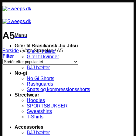
Fortsæt
til
indhold
A5
Menu
Gi’er til Brasiliansk Jiu Jitsu
Forside
/
Vare Størrelse
/
A5
Gier til mænd
Filter
Gi’er til kvinder
Gier til børn
BJJ bælter
No-gi
No Gi Shorts
Rashguards
Spats og kompressionsshorts
Streetwear
Hoodies
SPORTSBUKSER
Sweatshirts
T-Shirts
Accessories
BJJ bælter