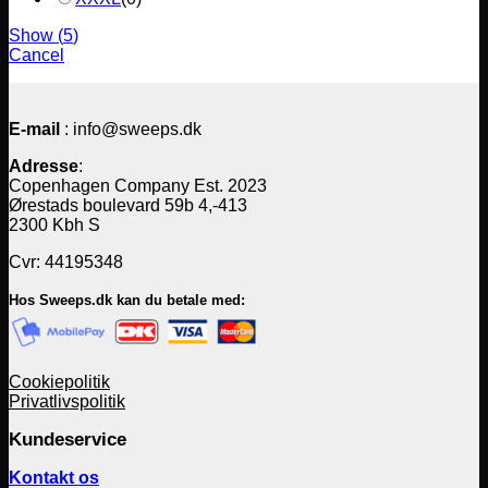
Show
(
5
)
Cancel
E-mail
: info@sweeps.dk
Adresse
:
Copenhagen Company Est. 2023
Ørestads boulevard 59b 4,-413
2300 Kbh S
Cvr: 44195348
Hos Sweeps.dk kan du betale med:
Cookiepolitik
Privatlivspolitik
Kundeservice
Kontakt os