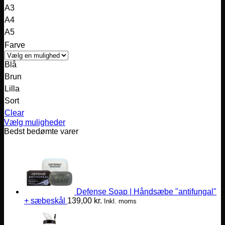
A3
A4
A5
Farve
Blå
Brun
Lilla
Sort
Clear
Vælg muligheder
Dette
Bedst bedømte varer
vare
har
flere
varianter.
Mulighederne
kan
Defense Soap | Håndsæbe "antifungal"
vælges
+ sæbeskål
139,00
kr.
Inkl. moms
på
varesiden