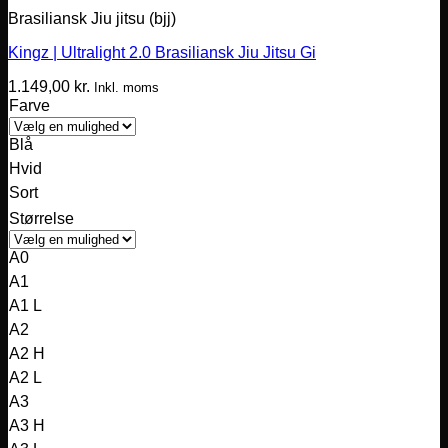
Brasiliansk Jiu jitsu (bjj)
Kingz | Ultralight 2.0 Brasiliansk Jiu Jitsu Gi
1.149,00
kr.
Inkl. moms
Farve
Blå
Hvid
Sort
Størrelse
A0
A1
A1 L
A2
A2 H
A2 L
A3
A3 H