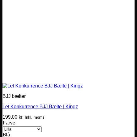
BJJ bælter
Let Konkurrence BJJ Bælte | Kingz
199,00
kr.
Inkl. moms
Farve
Blå