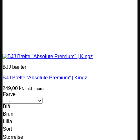
BJJ bælter
BJJ Bælte “Absolute Premium” | Kingz
249,00
kr.
Inkl. moms
Farve
Blå
Brun
Lilla
Sort
Størrelse