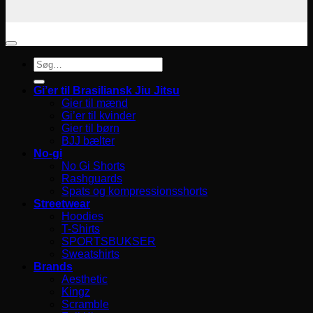
Søg
efter:
Gi’er til Brasiliansk Jiu Jitsu
Gier til mænd
Gi’er til kvinder
Gier til børn
BJJ bælter
No-gi
No Gi Shorts
Rashguards
Spats og kompressionsshorts
Streetwear
Hoodies
T-Shirts
SPORTSBUKSER
Sweatshirts
Brands
Aesthetic
Kingz
Scramble