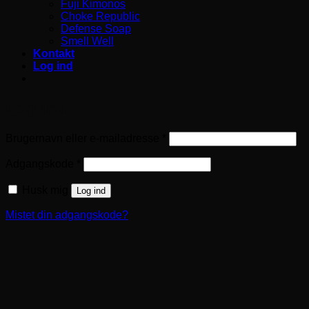
Fuji Kimonos
Choke Republic
Defense Soap
Smell Well
Kontakt
Log ind
Log ind
Påkrævet
Brugernavn eller e-mailadresse
*
Påkrævet
Adgangskode
*
Husk mig
Log ind
Mistet din adgangskode?