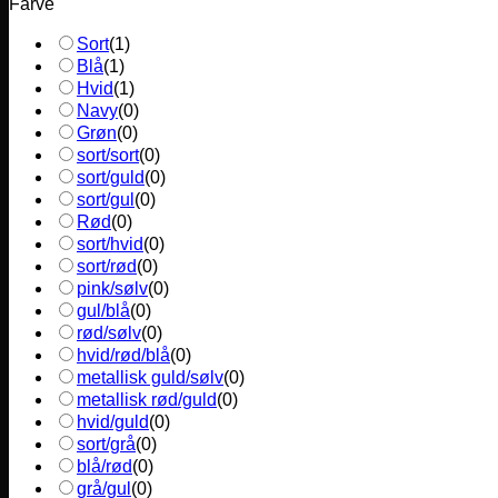
Farve
Sort
(
1
)
Blå
(
1
)
Hvid
(
1
)
Navy
(
0
)
Grøn
(
0
)
sort/sort
(
0
)
sort/guld
(
0
)
sort/gul
(
0
)
Rød
(
0
)
sort/hvid
(
0
)
sort/rød
(
0
)
pink/sølv
(
0
)
gul/blå
(
0
)
rød/sølv
(
0
)
hvid/rød/blå
(
0
)
metallisk guld/sølv
(
0
)
metallisk rød/guld
(
0
)
hvid/guld
(
0
)
sort/grå
(
0
)
blå/rød
(
0
)
grå/gul
(
0
)