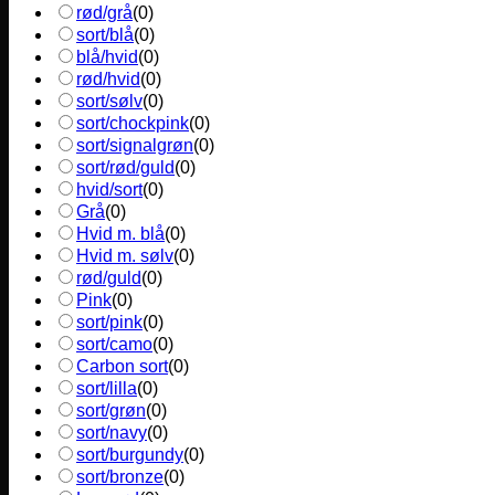
rød/grå
(
0
)
sort/blå
(
0
)
blå/hvid
(
0
)
rød/hvid
(
0
)
sort/sølv
(
0
)
sort/chockpink
(
0
)
sort/signalgrøn
(
0
)
sort/rød/guld
(
0
)
hvid/sort
(
0
)
Grå
(
0
)
Hvid m. blå
(
0
)
Hvid m. sølv
(
0
)
rød/guld
(
0
)
Pink
(
0
)
sort/pink
(
0
)
sort/camo
(
0
)
Carbon sort
(
0
)
sort/lilla
(
0
)
sort/grøn
(
0
)
sort/navy
(
0
)
sort/burgundy
(
0
)
sort/bronze
(
0
)