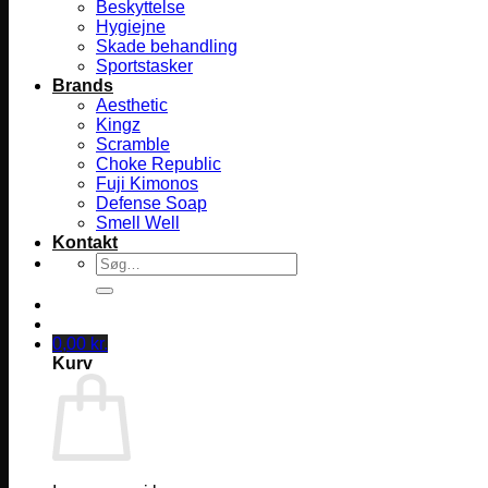
Beskyttelse
Hygiejne
Skade behandling
Sportstasker
Brands
Aesthetic
Kingz
Scramble
Choke Republic
Fuji Kimonos
Defense Soap
Smell Well
Kontakt
Søg
efter:
0,00
kr.
Kurv