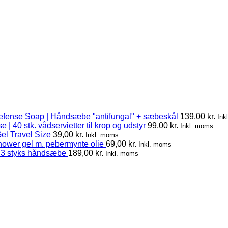
efense Soap | Håndsæbe "antifungal" + sæbeskål
139,00
kr.
Ink
 | 40 stk. vådservietter til krop og udstyr
99,00
kr.
Inkl. moms
el Travel Size
39,00
kr.
Inkl. moms
hower gel m. pebermynte olie
69,00
kr.
Inkl. moms
 3 styks håndsæbe
189,00
kr.
Inkl. moms