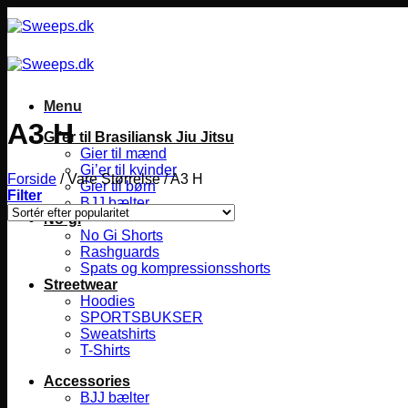
Fortsæt
til
indhold
Menu
A3 H
Gi’er til Brasiliansk Jiu Jitsu
Gier til mænd
Gi’er til kvinder
Forside
/
Vare Størrelse
/
A3 H
Gier til børn
Filter
BJJ bælter
No-gi
No Gi Shorts
Rashguards
Spats og kompressionsshorts
Streetwear
Hoodies
SPORTSBUKSER
Sweatshirts
T-Shirts
Accessories
BJJ bælter