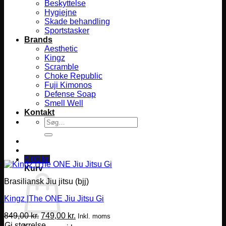
Beskyttelse
Hygiejne
Skade behandling
Sportstasker
Brands
Aesthetic
Kingz
Scramble
Choke Republic
Fuji Kimonos
Defense Soap
Smell Well
Kontakt
Søg
efter:
0,00
kr.
Kurv
Brasiliansk Jiu jitsu (bjj)
Kingz |The ONE Jiu Jitsu Gi
Den
Den
849,00
kr.
749,00
kr.
Inkl. moms
oprindelige
aktuelle
Gi størrelse