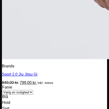
Brands
Sport 2.0 Jiu Jitsu Gi
Den
Den
849,00
kr.
799,00
kr.
Inkl. moms
oprindelige
aktuelle
Farve
pris
pris
var:
er:
Blå
849,00 kr..
799,00 kr..
Hvid
Sort