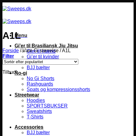
Fortsæt
til
indhold
A1L
Menu
Gi’er til Brasiliansk Jiu Jitsu
Forside
/
Vare Gi størrelse
/
A1L
Gier til mænd
Filter
Gi’er til kvinder
Gier til børn
BJJ bælter
Tilbud!
No-gi
No Gi Shorts
Rashguards
Spats og kompressionsshorts
Streetwear
Hoodies
SPORTSBUKSER
Sweatshirts
T-Shirts
Accessories
BJJ bælter