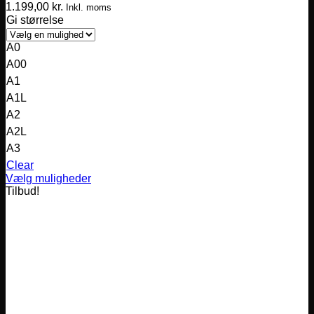
1.199,00
kr.
Inkl. moms
Gi størrelse
A0
A00
A1
A1L
A2
A2L
A3
Clear
Vælg muligheder
Dette
Tilbud!
vare
har
flere
varianter.
Mulighederne
kan
vælges
på
varesiden