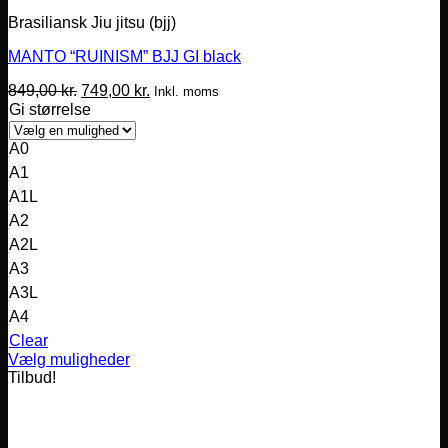
Brasiliansk Jiu jitsu (bjj)
MANTO “RUINISM” BJJ GI black
Den
Den
849,00
kr.
749,00
kr.
Inkl. moms
oprindelige
aktuelle
Gi størrelse
pris
pris
var:
er:
A0
849,00 kr..
749,00 kr..
A1
A1L
A2
A2L
A3
A3L
A4
Clear
Vælg muligheder
Dette
Tilbud!
vare
har
flere