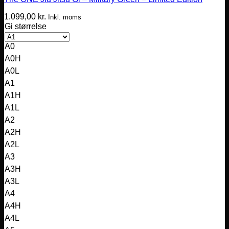
1.099,00
kr.
Inkl. moms
Gi størrelse
A0
A0H
A0L
A1
A1H
A1L
A2
A2H
A2L
A3
A3H
A3L
A4
A4H
A4L