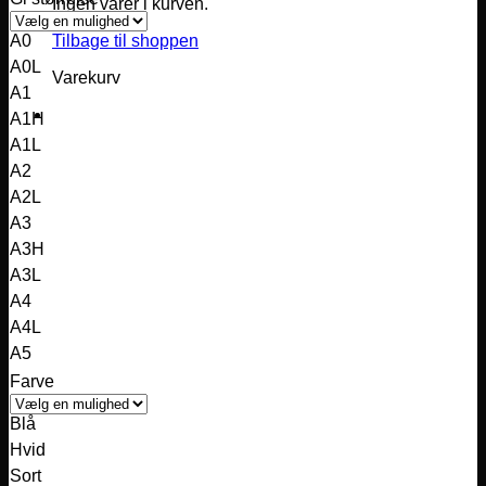
Ingen varer i kurven.
pris
pris
var:
er:
Tilbage til shoppen
A0
849,00 kr..
749,00 kr..
A0L
Varekurv
A1
A1H
A1L
A2
A2L
A3
A3H
A3L
A4
A4L
A5
Farve
Blå
Hvid
Sort