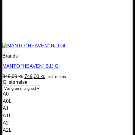
Brands
MANTO “HEAVEN” BJJ GI
Den
Den
849,00
kr.
749,00
kr.
Inkl. moms
oprindelige
aktuelle
Gi størrelse
pris
pris
var:
er:
A0
849,00 kr..
749,00 kr..
A0L
A1
A1L
A2
A2L