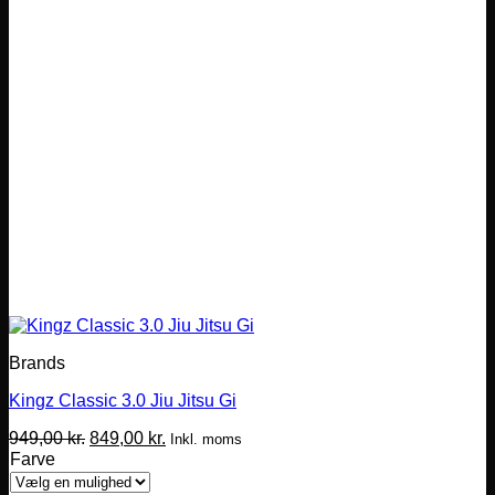
Brands
Kingz Classic 3.0 Jiu Jitsu Gi
Den
Den
949,00
kr.
849,00
kr.
Inkl. moms
oprindelige
aktuelle
Farve
pris
pris