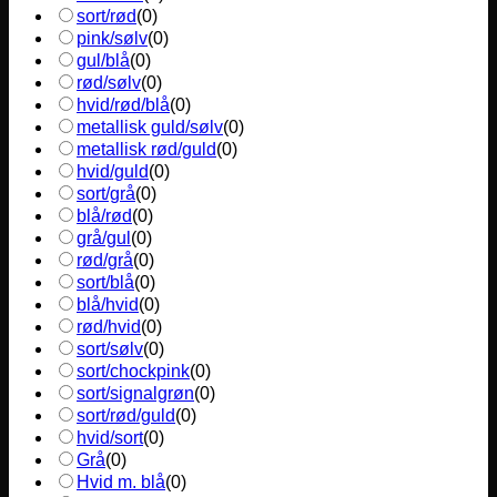
sort/rød
(
0
)
pink/sølv
(
0
)
gul/blå
(
0
)
rød/sølv
(
0
)
hvid/rød/blå
(
0
)
metallisk guld/sølv
(
0
)
metallisk rød/guld
(
0
)
hvid/guld
(
0
)
sort/grå
(
0
)
blå/rød
(
0
)
grå/gul
(
0
)
rød/grå
(
0
)
sort/blå
(
0
)
blå/hvid
(
0
)
rød/hvid
(
0
)
sort/sølv
(
0
)
sort/chockpink
(
0
)
sort/signalgrøn
(
0
)
sort/rød/guld
(
0
)
hvid/sort
(
0
)
Grå
(
0
)
Hvid m. blå
(
0
)