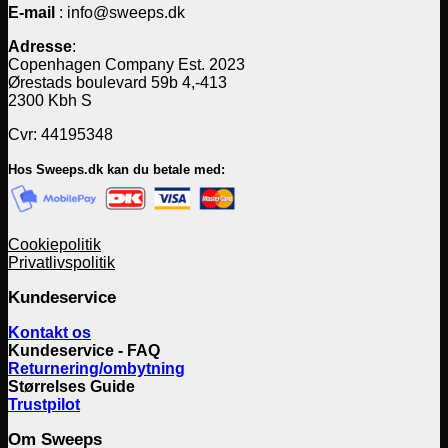
E-mail
: info@sweeps.dk
Adresse
:
Copenhagen Company Est. 2023
Ørestads boulevard 59b 4,-413
2300 Kbh S
Cvr: 44195348
Hos Sweeps.dk kan du betale med:
Cookiepolitik
Privatlivspolitik
Kundeservice
Kontakt os
Kundeservice - FAQ
Returnering/ombytning
Størrelses Guide
Trustpilot
Om Sweeps