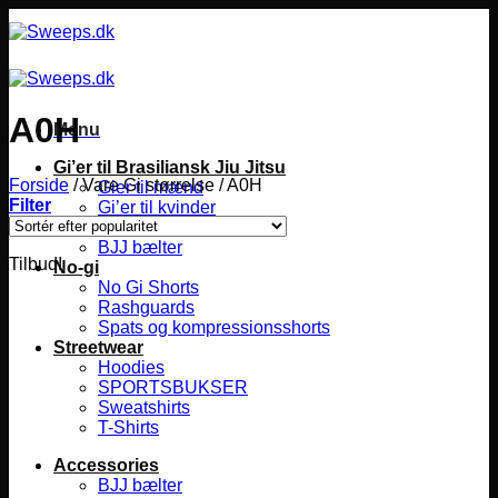
Fortsæt
til
indhold
A0H
Menu
Gi’er til Brasiliansk Jiu Jitsu
Forside
/
Vare Gi størrelse
/
A0H
Gier til mænd
Filter
Gi’er til kvinder
Gier til børn
BJJ bælter
Tilbud!
No-gi
No Gi Shorts
Rashguards
Spats og kompressionsshorts
Streetwear
Hoodies
SPORTSBUKSER
Sweatshirts
T-Shirts
Accessories
BJJ bælter