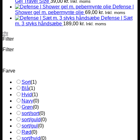
Gel Travel Size
39,00
kr.
varesiden
Inkl. moms
Defense |
Shower gel m. pebermynte olie
69,00
kr.
Inkl. moms
Defense | Sæt
m. 3 styks håndsæbe
189,00
kr.
Inkl. moms
Filter
Filter
Farve
Sort
(
1
)
Blå
(
1
)
Hvid
(
1
)
Navy
(
0
)
Grøn
(
0
)
sort/sort
(
0
)
sort/guld
(
0
)
sort/gul
(
0
)
Rød
(
0
)
sort/hvid
(
0
)