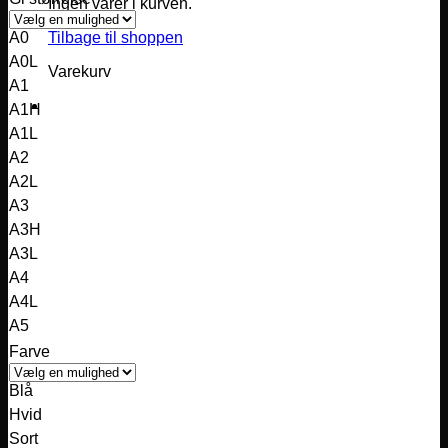
Ingen varer i kurven.
pris
pris
var:
er:
Tilbage til shoppen
A0
849,00 kr..
749,00 kr..
A0L
Varekurv
A1
A1H
A1L
A2
A2L
A3
A3H
A3L
A4
A4L
A5
Farve
Blå
Hvid
Sort