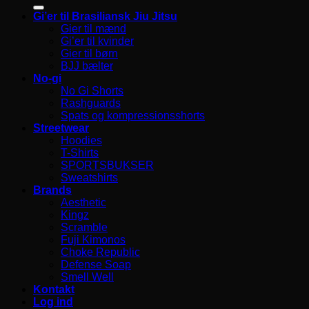
efter:
Gi’er til Brasiliansk Jiu Jitsu
Gier til mænd
Gi’er til kvinder
Gier til børn
BJJ bælter
No-gi
No Gi Shorts
Rashguards
Spats og kompressionsshorts
Streetwear
Hoodies
T-Shirts
SPORTSBUKSER
Sweatshirts
Brands
Aesthetic
Kingz
Scramble
Fuji Kimonos
Choke Republic
Defense Soap
Smell Well
Kontakt
Log ind