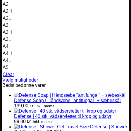
A2
A2H
A2L
A3
A3H
A3L
A4
A4H
A4L
A5
Clear
Vælg muligheder
Dette
Bedst bedømte varer
vare
har
Defense Soap | Håndsæbe "antifungal" + sæbeskål
flere
139,00
kr.
varianter.
Inkl. moms
Mulighederne
Defense | 40 stk. vådservietter til krop og udstyr
kan
99,00
kr.
vælges
Inkl. moms
Defense | Shower
på