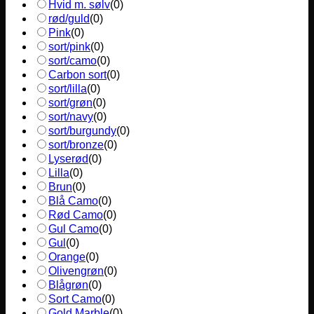
Hvid m. sølv
(
0
)
rød/guld
(
0
)
Pink
(
0
)
sort/pink
(
0
)
sort/camo
(
0
)
Carbon sort
(
0
)
sort/lilla
(
0
)
sort/grøn
(
0
)
sort/navy
(
0
)
sort/burgundy
(
0
)
sort/bronze
(
0
)
Lyserød
(
0
)
Lilla
(
0
)
Brun
(
0
)
Blå Camo
(
0
)
Rød Camo
(
0
)
Gul Camo
(
0
)
Gul
(
0
)
Orange
(
0
)
Olivengrøn
(
0
)
Blågrøn
(
0
)
Sort Camo
(
0
)
Gold Marble
(
0
)