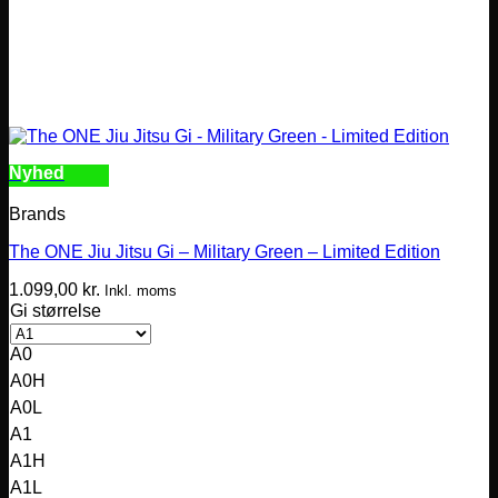
Nyhed
Brands
The ONE Jiu Jitsu Gi – Military Green – Limited Edition
1.099,00
kr.
Inkl. moms
Gi størrelse
A0
A0H
A0L
A1
A1H
A1L