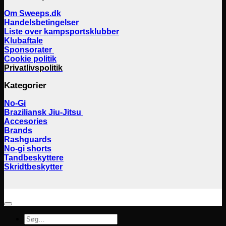
Om Sweeps.dk
Handelsbetingelser
Liste over kampsportsklubber
Klubaftale
Sponsorater
Cookie politik
Privatlivspolitik
Kategorier
No-Gi
Braziliansk Jiu-Jitsu
Accesories
Brands
Rashguards
No-gi shorts
Tandbeskyttere
Skridtbeskytter
Søg