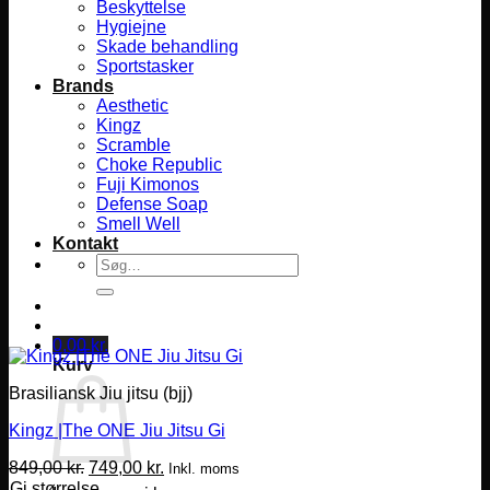
Beskyttelse
Hygiejne
Skade behandling
Sportstasker
Brands
Aesthetic
Kingz
Scramble
Choke Republic
Fuji Kimonos
Defense Soap
Smell Well
Kontakt
Søg
efter:
0,00
kr.
Kurv
Brasiliansk Jiu jitsu (bjj)
Kingz |The ONE Jiu Jitsu Gi
Den
Den
849,00
kr.
749,00
kr.
Inkl. moms
oprindelige
aktuelle
Gi størrelse