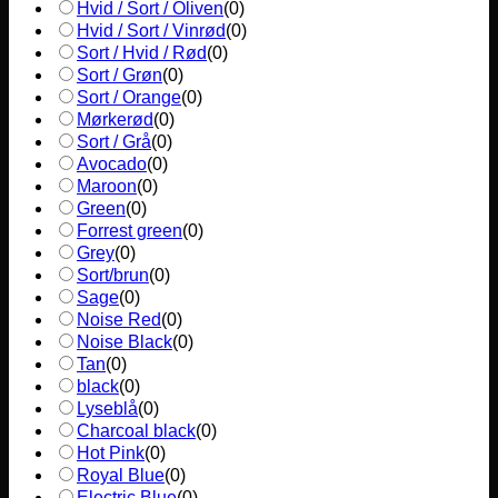
Hvid / Sort / Oliven
(
0
)
Hvid / Sort / Vinrød
(
0
)
Sort / Hvid / Rød
(
0
)
Sort / Grøn
(
0
)
Sort / Orange
(
0
)
Mørkerød
(
0
)
Sort / Grå
(
0
)
Avocado
(
0
)
Maroon
(
0
)
Green
(
0
)
Forrest green
(
0
)
Grey
(
0
)
Sort/brun
(
0
)
Sage
(
0
)
Noise Red
(
0
)
Noise Black
(
0
)
Tan
(
0
)
black
(
0
)
Lyseblå
(
0
)
Charcoal black
(
0
)
Hot Pink
(
0
)
Royal Blue
(
0
)
Electric Blue
(
0
)