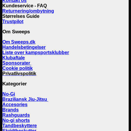
Kontakt os
Kundeservice - FAQ
Returnering/ombytning
Størrelses Guide
Trustpilot
Om Sweeps
Om Sweeps.dk
Handelsbetingelser
Liste over kampsportsklubber
Klubaftale
Sponsorater
Cookie politik
Privatlivspolitik
Kategorier
No-Gi
Braziliansk Jiu-Jitsu
Accesories
Brands
Rashguards
No-gi shorts
Tandbeskyttere
Skridtbeskytter