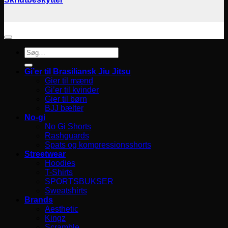
Søg
efter:
Gi’er til Brasiliansk Jiu Jitsu
Gier til mænd
Gi’er til kvinder
Gier til børn
BJJ bælter
No-gi
No Gi Shorts
Rashguards
Spats og kompressionsshorts
Streetwear
Hoodies
T-Shirts
SPORTSBUKSER
Sweatshirts
Brands
Aesthetic
Kingz
Scramble