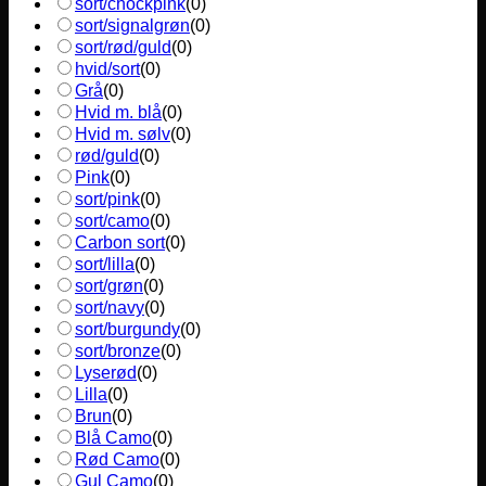
sort/chockpink
(
0
)
sort/signalgrøn
(
0
)
sort/rød/guld
(
0
)
hvid/sort
(
0
)
Grå
(
0
)
Hvid m. blå
(
0
)
Hvid m. sølv
(
0
)
rød/guld
(
0
)
Pink
(
0
)
sort/pink
(
0
)
sort/camo
(
0
)
Carbon sort
(
0
)
sort/lilla
(
0
)
sort/grøn
(
0
)
sort/navy
(
0
)
sort/burgundy
(
0
)
sort/bronze
(
0
)
Lyserød
(
0
)
Lilla
(
0
)
Brun
(
0
)
Blå Camo
(
0
)
Rød Camo
(
0
)
Gul Camo
(
0
)