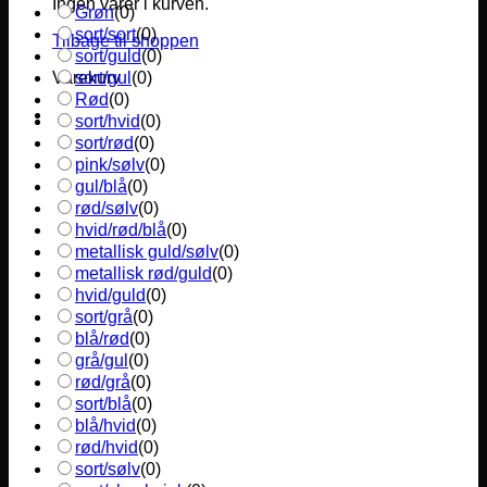
Ingen varer i kurven.
Grøn
(
0
)
sort/sort
(
0
)
Tilbage til shoppen
sort/guld
(
0
)
sort/gul
(
0
)
Varekurv
Rød
(
0
)
sort/hvid
(
0
)
sort/rød
(
0
)
pink/sølv
(
0
)
gul/blå
(
0
)
rød/sølv
(
0
)
hvid/rød/blå
(
0
)
metallisk guld/sølv
(
0
)
metallisk rød/guld
(
0
)
hvid/guld
(
0
)
sort/grå
(
0
)
blå/rød
(
0
)
grå/gul
(
0
)
rød/grå
(
0
)
sort/blå
(
0
)
blå/hvid
(
0
)
rød/hvid
(
0
)
sort/sølv
(
0
)