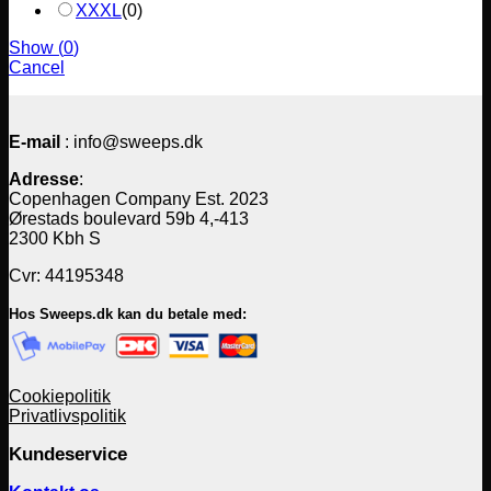
XXXL
(
0
)
Show
(
0
)
Cancel
E-mail
: info@sweeps.dk
Adresse
:
Copenhagen Company Est. 2023
Ørestads boulevard 59b 4,-413
2300 Kbh S
Cvr: 44195348
Hos Sweeps.dk kan du betale med:
Cookiepolitik
Privatlivspolitik
Kundeservice