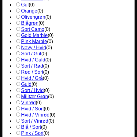
Gul
(
0
)
Orange
(
0
)
Olivengrøn
(
0
)
Blågrøn
(
0
)
Sort Camo
(
0
)
Gold Marble
(
0
)
Pink Marble
(
0
)
Navy / Hvid
(
0
)
Sort / Gul
(
0
)
Hvid / Guld
(
0
)
Sort / Rød
(
0
)
Rød / Sort
(
0
)
Hvid / Grå
(
0
)
Guld
(
0
)
Sort / Hvid
(
0
)
Militær Grøn
(
0
)
Vinrød
(
0
)
Hvid / Sort
(
0
)
Hvid / Vinrød
(
0
)
Sort / Vinrød
(
0
)
Blå / Sort
(
0
)
Pink / Sort
(
0
)