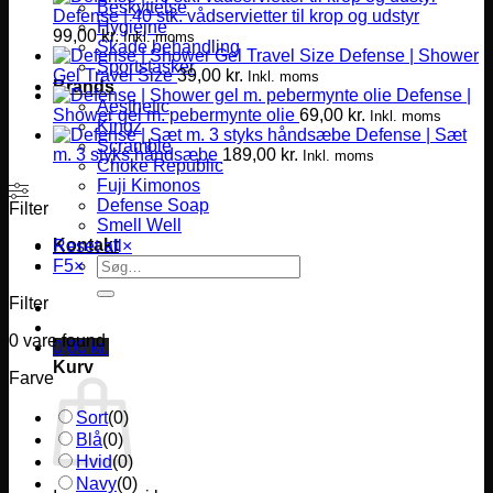
Beskyttelse
Defense | 40 stk. vådservietter til krop og udstyr
Hygiejne
99,00
kr.
Inkl. moms
Skade behandling
Defense | Shower
Sportstasker
Gel Travel Size
39,00
kr.
Inkl. moms
Brands
Defense |
Aesthetic
Shower gel m. pebermynte olie
69,00
kr.
Inkl. moms
Kingz
Defense | Sæt
Scramble
m. 3 styks håndsæbe
189,00
kr.
Inkl. moms
Choke Republic
Fuji Kimonos
Defense Soap
Filter
Smell Well
Kontakt
Reset all
×
Søg
F5
×
efter:
Filter
0
vare found
0,00
kr.
Kurv
Farve
Sort
(
0
)
Blå
(
0
)
Hvid
(
0
)
Navy
(
0
)