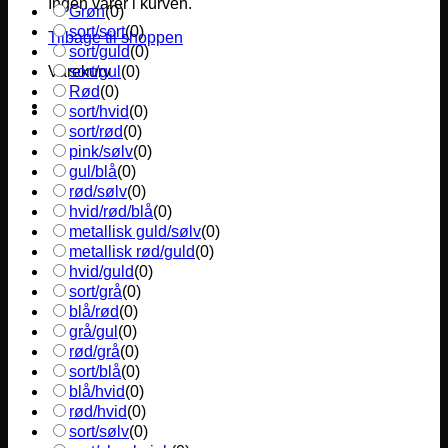
Ingen varer i kurven.
Grøn
(
0
)
sort/sort
(
0
)
Tilbage til shoppen
sort/guld
(
0
)
sort/gul
(
0
)
Varekurv
Rød
(
0
)
sort/hvid
(
0
)
sort/rød
(
0
)
pink/sølv
(
0
)
gul/blå
(
0
)
rød/sølv
(
0
)
hvid/rød/blå
(
0
)
metallisk guld/sølv
(
0
)
metallisk rød/guld
(
0
)
hvid/guld
(
0
)
sort/grå
(
0
)
blå/rød
(
0
)
grå/gul
(
0
)
rød/grå
(
0
)
sort/blå
(
0
)
blå/hvid
(
0
)
rød/hvid
(
0
)
sort/sølv
(
0
)