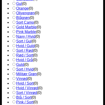
Gul
(
0
)
Orange
(
0
)
Olivengrøn
(
0
)
Blågrøn
(
0
)
Sort Camo
(
0
)
Gold Marble
(
0
)
Pink Marble
(
0
)
Navy / Hvid
(
0
)
Sort / Gul
(
0
)
Hvid / Guld
(
0
)
Sort / Rød
(
0
)
Rød / Sort
(
0
)
Hvid / Grå
(
0
)
Guld
(
0
)
Sort / Hvid
(
0
)
Militær Grøn
(
0
)
Vinrød
(
0
)
Hvid / Sort
(
0
)
Hvid / Vinrød
(
0
)
Sort / Vinrød
(
0
)
Blå / Sort
(
0
)
Pink / Sort
(
0
)