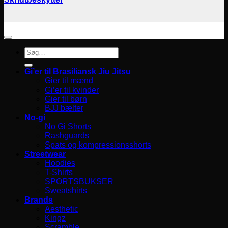
Søg
efter:
Gi’er til Brasiliansk Jiu Jitsu
Gier til mænd
Gi’er til kvinder
Gier til børn
BJJ bælter
No-gi
No Gi Shorts
Rashguards
Spats og kompressionsshorts
Streetwear
Hoodies
T-Shirts
SPORTSBUKSER
Sweatshirts
Brands
Aesthetic
Kingz
Scramble