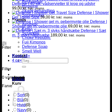
Beskyttelse
Defense | 40 stk. vådservietter til krop og udstyr
Hygiejne
99,00
kr.
Inkl. moms
Skade behandling
Defense | Shower
Sportstasker
Gel Travel Size
39,00
kr.
Inkl. moms
Brands
Defense |
Aesthetic
Shower gel m. pebermynte olie
69,00
kr.
Inkl. moms
Kingz
Defense | Sæt
Scramble
m. 3 styks håndsæbe
189,00
kr.
Inkl. moms
Choke Republic
Fuji Kimonos
Defense Soap
Filter
Smell Well
Kontakt
Reset all
×
Søg
4 oz
×
efter:
Filter
0
vare found
0,00
kr.
Kurv
Farve
Sort
(
0
)
Blå
(
0
)
Hvid
(
0
)
Navy
(
0
)