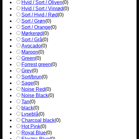
Hvid / Sort / Oliven
(
0
)
Hvid / Sort / Vinrød
(
0
)
Sort / Hvid / Rød
(
0
)
Sort / Grøn
(
0
)
Sort / Orange
(
0
)
Mørkerød
(
0
)
Sort / Grå
(
0
)
Avocado
(
0
)
Maroon
(
0
)
Green
(
0
)
Forrest green
(
0
)
Grey
(
0
)
Sort/brun
(
0
)
Sage
(
0
)
Noise Red
(
0
)
Noise Black
(
0
)
Tan
(
0
)
black
(
0
)
Lyseblå
(
0
)
Charcoal black
(
0
)
Hot Pink
(
0
)
Royal Blue
(
0
)
Electric Blue
(
0
)