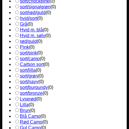
sort/chockpink
(
0
)
sort/signalgrøn
(
0
)
sort/rød/guld
(
0
)
hvid/sort
(
0
)
Grå
(
0
)
Hvid m. blå
(
0
)
Hvid m. sølv
(
0
)
rød/guld
(
0
)
Pink
(
0
)
sort/pink
(
0
)
sort/camo
(
0
)
Carbon sort
(
0
)
sort/lilla
(
0
)
sort/grøn
(
0
)
sort/navy
(
0
)
sort/burgundy
(
0
)
sort/bronze
(
0
)
Lyserød
(
0
)
Lilla
(
0
)
Brun
(
0
)
Blå Camo
(
0
)
Rød Camo
(
0
)
Gul Camo
(
0
)