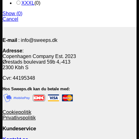
XXXL
(
0
)
Show
(
0
)
Cancel
E-mail
: info@sweeps.dk
Adresse
:
Copenhagen Company Est. 2023
Ørestads boulevard 59b 4,-413
2300 Kbh S
Cvr: 44195348
Hos Sweeps.dk kan du betale med:
Cookiepolitik
Privatlivspolitik
Kundeservice