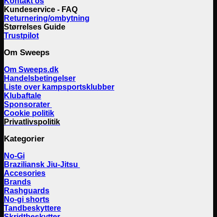
Kontakt os
Kundeservice - FAQ
Returnering/ombytning
Størrelses Guide
Trustpilot
Om Sweeps
Om Sweeps.dk
Handelsbetingelser
Liste over kampsportsklubber
Klubaftale
Sponsorater
Cookie politik
Privatlivspolitik
Kategorier
No-Gi
Braziliansk Jiu-Jitsu
Accesories
Brands
Rashguards
No-gi shorts
Tandbeskyttere
Skridtbeskytter