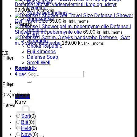
Beskyttelse
Defense | 40 stk. vådservietter til krop og udstyr
Hygiejne
99,00
kr.
Inkl. moms
Skade behandling
Defense | Shower
Sportstasker
Gel Travel Size
39,00
kr.
Inkl. moms
Brands
Defense |
Aesthetic
Shower gel m. pebermynte olie
69,00
kr.
Inkl. moms
Kingz
Defense | Sæt
Scramble
m. 3 styks håndsæbe
189,00
kr.
Inkl. moms
Choke Republic
Fuji Kimonos
Defense Soap
Filter
Smell Well
Kontakt
Reset all
×
Søg
4 ox
×
efter:
Filter
0
vare found
0,00
kr.
Kurv
Farve
Sort
(
0
)
Blå
(
0
)
Hvid
(
0
)
Navy
(
0
)