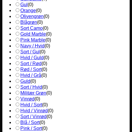
Gul
(
0
)
Orange
(
0
)
Olivengrøn
(
0
)
Blågrøn
(
0
)
Sort Camo
(
0
)
Gold Marble
(
0
)
Pink Marble
(
0
)
Navy / Hvid
(
0
)
Sort / Gul
(
0
)
Hvid / Guld
(
0
)
Sort / Rød
(
0
)
Rød / Sort
(
0
)
Hvid / Grå
(
0
)
Guld
(
0
)
Sort / Hvid
(
0
)
Militær Grøn
(
0
)
Vinrød
(
0
)
Hvid / Sort
(
0
)
Hvid / Vinrød
(
0
)
Sort / Vinrød
(
0
)
Blå / Sort
(
0
)
Pink / Sort
(
0
)