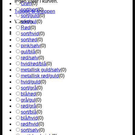
Ingen varer i kurven.
Grøn
(
0
)
sort/sort
(
0
)
Tilbage til shoppen
sort/guld
(
0
)
sort/gul
(
0
)
Varekurv
Rød
(
0
)
sort/hvid
(
0
)
sort/rød
(
0
)
pink/sølv
(
0
)
gul/blå
(
0
)
rød/sølv
(
0
)
hvid/rød/blå
(
0
)
metallisk guld/sølv
(
0
)
metallisk rød/guld
(
0
)
hvid/guld
(
0
)
sort/grå
(
0
)
blå/rød
(
0
)
grå/gul
(
0
)
rød/grå
(
0
)
sort/blå
(
0
)
blå/hvid
(
0
)
rød/hvid
(
0
)
sort/sølv
(
0
)