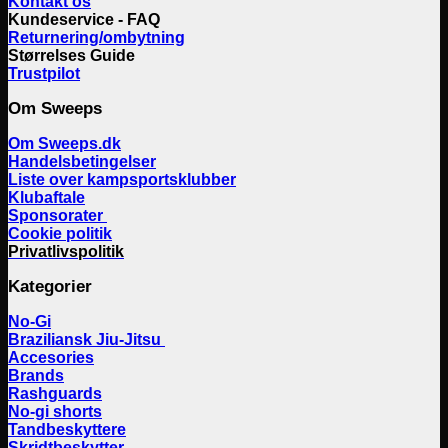
Kontakt os
Kundeservice - FAQ
Returnering/ombytning
Størrelses Guide
Trustpilot
Om Sweeps
Om Sweeps.dk
Handelsbetingelser
Liste over kampsportsklubber
Klubaftale
Sponsorater
Cookie politik
Privatlivspolitik
Kategorier
No-Gi
Braziliansk Jiu-Jitsu
Accesories
Brands
Rashguards
No-gi shorts
Tandbeskyttere
Skridtbeskytter