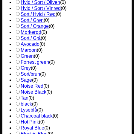
Hvid / Sort / Oliven
(
0
)
Hvid / Sort / Vinrød
(
0
)
Sort / Hvid / Rød
(
0
)
Sort / Grøn
(
0
)
Sort / Orange
(
0
)
Mørkerød
(
0
)
Sort / Grå
(
0
)
Avocado
(
0
)
Maroon
(
0
)
Green
(
0
)
Forrest green
(
0
)
Grey
(
0
)
Sort/brun
(
0
)
Sage
(
0
)
Noise Red
(
0
)
Noise Black
(
0
)
Tan
(
0
)
black
(
0
)
Lyseblå
(
0
)
Charcoal black
(
0
)
Hot Pink
(
0
)
Royal Blue
(
0
)
Electric Blue
(
0
)