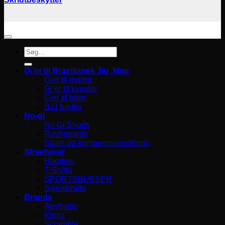
Søg
efter:
Gi’er til Brasiliansk Jiu Jitsu
Gier til mænd
Gi’er til kvinder
Gier til børn
BJJ bælter
No-gi
No Gi Shorts
Rashguards
Spats og kompressionsshorts
Streetwear
Hoodies
T-Shirts
SPORTSBUKSER
Sweatshirts
Brands
Aesthetic
Kingz
Scramble