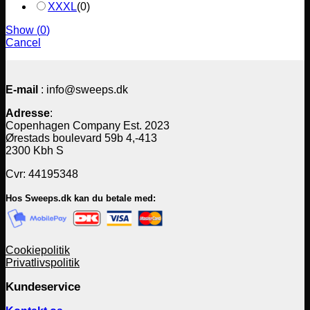
XXXL
(
0
)
Show
(
0
)
Cancel
E-mail
: info@sweeps.dk
Adresse
:
Copenhagen Company Est. 2023
Ørestads boulevard 59b 4,-413
2300 Kbh S
Cvr: 44195348
Hos Sweeps.dk kan du betale med:
Cookiepolitik
Privatlivspolitik
Kundeservice