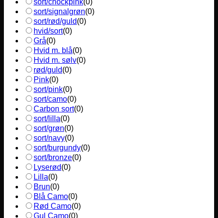
sort/chockpink
(
0
)
sort/signalgrøn
(
0
)
sort/rød/guld
(
0
)
hvid/sort
(
0
)
Grå
(
0
)
Hvid m. blå
(
0
)
Hvid m. sølv
(
0
)
rød/guld
(
0
)
Pink
(
0
)
sort/pink
(
0
)
sort/camo
(
0
)
Carbon sort
(
0
)
sort/lilla
(
0
)
sort/grøn
(
0
)
sort/navy
(
0
)
sort/burgundy
(
0
)
sort/bronze
(
0
)
Lyserød
(
0
)
Lilla
(
0
)
Brun
(
0
)
Blå Camo
(
0
)
Rød Camo
(
0
)
Gul Camo
(
0
)