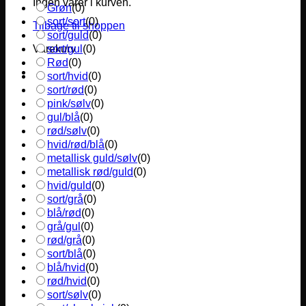
Ingen varer i kurven.
Grøn
(
0
)
sort/sort
(
0
)
Tilbage til shoppen
sort/guld
(
0
)
sort/gul
(
0
)
Varekurv
Rød
(
0
)
sort/hvid
(
0
)
sort/rød
(
0
)
pink/sølv
(
0
)
gul/blå
(
0
)
rød/sølv
(
0
)
hvid/rød/blå
(
0
)
metallisk guld/sølv
(
0
)
metallisk rød/guld
(
0
)
hvid/guld
(
0
)
sort/grå
(
0
)
blå/rød
(
0
)
grå/gul
(
0
)
rød/grå
(
0
)
sort/blå
(
0
)
blå/hvid
(
0
)
rød/hvid
(
0
)
sort/sølv
(
0
)