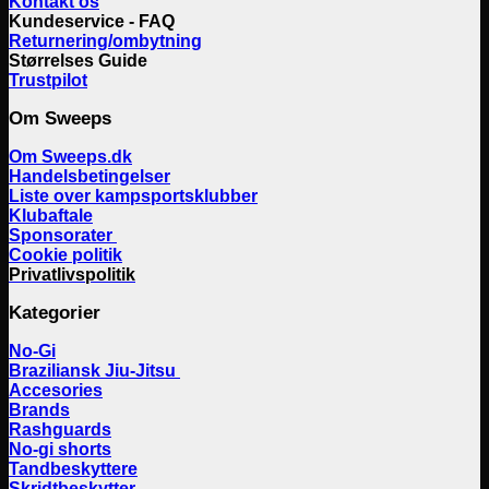
Kontakt os
Kundeservice - FAQ
Returnering/ombytning
Størrelses Guide
Trustpilot
Om Sweeps
Om Sweeps.dk
Handelsbetingelser
Liste over kampsportsklubber
Klubaftale
Sponsorater
Cookie politik
Privatlivspolitik
Kategorier
No-Gi
Braziliansk Jiu-Jitsu
Accesories
Brands
Rashguards
No-gi shorts
Tandbeskyttere
Skridtbeskytter