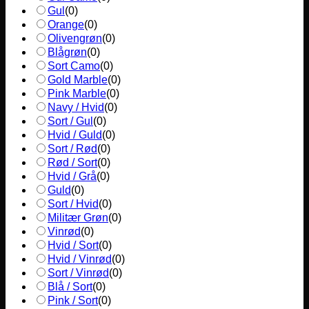
Gul
(
0
)
Orange
(
0
)
Olivengrøn
(
0
)
Blågrøn
(
0
)
Sort Camo
(
0
)
Gold Marble
(
0
)
Pink Marble
(
0
)
Navy / Hvid
(
0
)
Sort / Gul
(
0
)
Hvid / Guld
(
0
)
Sort / Rød
(
0
)
Rød / Sort
(
0
)
Hvid / Grå
(
0
)
Guld
(
0
)
Sort / Hvid
(
0
)
Militær Grøn
(
0
)
Vinrød
(
0
)
Hvid / Sort
(
0
)
Hvid / Vinrød
(
0
)
Sort / Vinrød
(
0
)
Blå / Sort
(
0
)
Pink / Sort
(
0
)