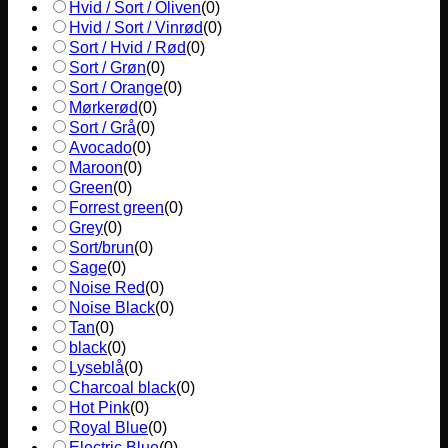
Hvid / Sort / Oliven
(
0
)
Hvid / Sort / Vinrød
(
0
)
Sort / Hvid / Rød
(
0
)
Sort / Grøn
(
0
)
Sort / Orange
(
0
)
Mørkerød
(
0
)
Sort / Grå
(
0
)
Avocado
(
0
)
Maroon
(
0
)
Green
(
0
)
Forrest green
(
0
)
Grey
(
0
)
Sort/brun
(
0
)
Sage
(
0
)
Noise Red
(
0
)
Noise Black
(
0
)
Tan
(
0
)
black
(
0
)
Lyseblå
(
0
)
Charcoal black
(
0
)
Hot Pink
(
0
)
Royal Blue
(
0
)
Electric Blue
(
0
)