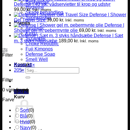
Beskyttelse
Defense | 40 stk. vådservietter til krop og udstyr
Hygiejne
99,00
kr.
Inkl. moms
Skade behandling
Defense | Shower
Sportstasker
Gel Travel Size
39,00
kr.
Inkl. moms
Brands
Defense |
Aesthetic
Shower gel m. pebermynte olie
69,00
kr.
Inkl. moms
Kingz
Defense | Sæt
Scramble
m. 3 styks håndsæbe
189,00
kr.
Inkl. moms
Choke Republic
Fuji Kimonos
Defense Soap
Filter
Smell Well
Kontakt
Reset all
×
Søg
205
×
efter:
Filter
0
vare found
0,00
kr.
Kurv
Farve
Sort
(
0
)
Blå
(
0
)
Hvid
(
0
)
Navy
(
0
)