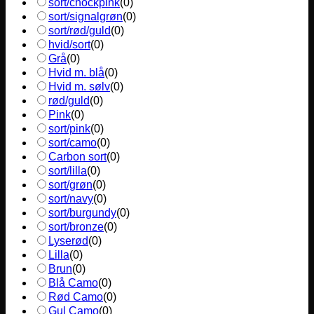
sort/chockpink
(
0
)
sort/signalgrøn
(
0
)
sort/rød/guld
(
0
)
hvid/sort
(
0
)
Grå
(
0
)
Hvid m. blå
(
0
)
Hvid m. sølv
(
0
)
rød/guld
(
0
)
Pink
(
0
)
sort/pink
(
0
)
sort/camo
(
0
)
Carbon sort
(
0
)
sort/lilla
(
0
)
sort/grøn
(
0
)
sort/navy
(
0
)
sort/burgundy
(
0
)
sort/bronze
(
0
)
Lyserød
(
0
)
Lilla
(
0
)
Brun
(
0
)
Blå Camo
(
0
)
Rød Camo
(
0
)
Gul Camo
(
0
)