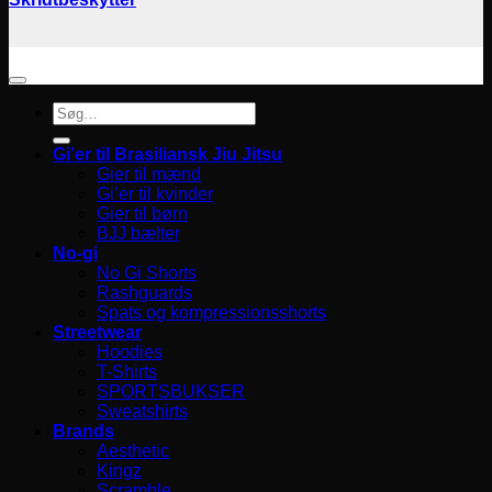
Søg
efter:
Gi’er til Brasiliansk Jiu Jitsu
Gier til mænd
Gi’er til kvinder
Gier til børn
BJJ bælter
No-gi
No Gi Shorts
Rashguards
Spats og kompressionsshorts
Streetwear
Hoodies
T-Shirts
SPORTSBUKSER
Sweatshirts
Brands
Aesthetic
Kingz
Scramble