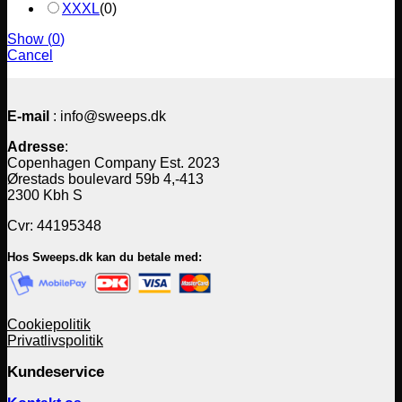
XXXL
(
0
)
Show
(
0
)
Cancel
E-mail
: info@sweeps.dk
Adresse
:
Copenhagen Company Est. 2023
Ørestads boulevard 59b 4,-413
2300 Kbh S
Cvr: 44195348
Hos Sweeps.dk kan du betale med:
Cookiepolitik
Privatlivspolitik
Kundeservice