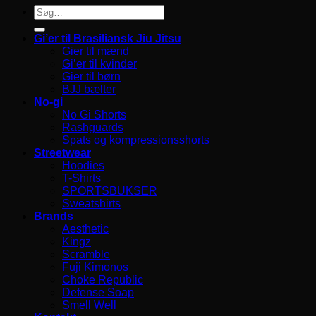
Søg
efter:
Gi’er til Brasiliansk Jiu Jitsu
Gier til mænd
Gi’er til kvinder
Gier til børn
BJJ bælter
No-gi
No Gi Shorts
Rashguards
Spats og kompressionsshorts
Streetwear
Hoodies
T-Shirts
SPORTSBUKSER
Sweatshirts
Brands
Aesthetic
Kingz
Scramble
Fuji Kimonos
Choke Republic
Defense Soap
Smell Well