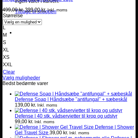
Ingen varer i kurven.
Den
Den
499,00
kr.
399,00
kr.
Inkl. moms
Tilbage til shoppen
oprindelige
aktuelle
Størrelse
pris
pris
Varekurv
var:
er:
L
499,00 kr..
399,00 kr..
M
S
XL
XS
XXL
Clear
Vælg muligheder
Dette
Bedst bedømte varer
vare
har
Defense Soap | Håndsæbe "antifungal" + sæbeskål
flere
139,00
kr.
varianter.
Inkl. moms
Mulighederne
Defense | 40 stk. vådservietter til krop og udstyr
kan
99,00
kr.
vælges
Inkl. moms
Defense | Shower
på
Gel Travel Size
39,00
kr.
varesiden
Inkl. moms