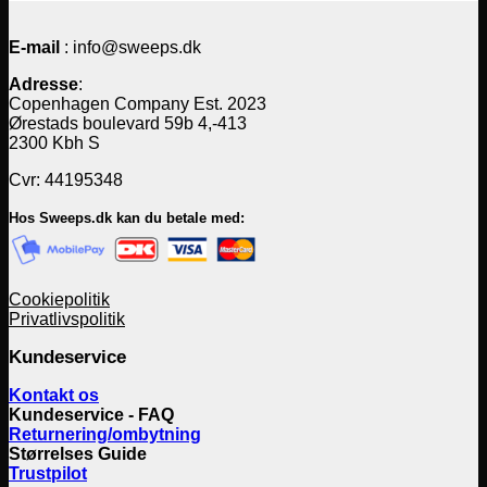
E-mail
: info@sweeps.dk
Adresse
:
Copenhagen Company Est. 2023
Ørestads boulevard 59b 4,-413
2300 Kbh S
Cvr: 44195348
Hos Sweeps.dk kan du betale med:
Cookiepolitik
Privatlivspolitik
Kundeservice
Kontakt os
Kundeservice - FAQ
Returnering/ombytning
Størrelses Guide
Trustpilot