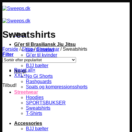
Fortsæt
til
indhold
Sweatshirts
Menu
Gi’er til Brasiliansk Jiu Jitsu
Forside
/
Shop
/
Streetwear
/
Sweatshirts
Gier til mænd
Filter
Gi’er til kvinder
Gier til børn
BJJ bælter
Reset all
×
No-gi
XXL
×
No Gi Shorts
Rashguards
Tilbud!
Spats og kompressionsshorts
Streetwear
Hoodies
SPORTSBUKSER
Sweatshirts
T-Shirts
Accessories
BJJ bælter