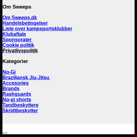
Om Sweeps
Om Sweeps.dk
Handelsbetingelser
Liste over kampsportsklubber
Klubaftale
Sponsorater
Cookie politik
Privatlivspolitik
Kategorier
No-Gi
Braziliansk Jiu-Jitsu
Accesories
Brands
Rashguards
No-gi shorts
Tandbeskyttere
Skridtbeskytter