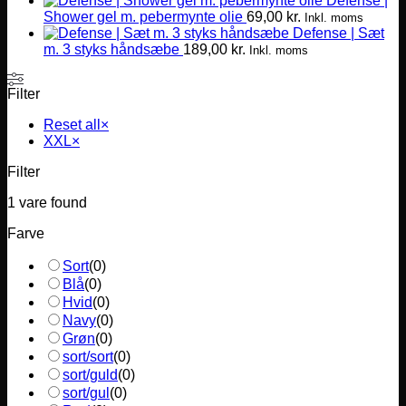
Defense |
Shower gel m. pebermynte olie
69,00
kr.
Inkl. moms
Defense | Sæt
m. 3 styks håndsæbe
189,00
kr.
Inkl. moms
Filter
Reset all
×
XXL
×
Filter
1
vare found
Farve
Sort
(
0
)
Blå
(
0
)
Hvid
(
0
)
Navy
(
0
)
Grøn
(
0
)
sort/sort
(
0
)
sort/guld
(
0
)
sort/gul
(
0
)