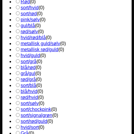
Rød
(
0
)
sort/hvid
(
0
)
sort/rød
(
0
)
pink/sølv
(
0
)
gul/blå
(
0
)
rød/sølv
(
0
)
hvid/rød/blå
(
0
)
metallisk guld/sølv
(
0
)
metallisk rød/guld
(
0
)
hvid/guld
(
0
)
sort/grå
(
0
)
blå/rød
(
0
)
grå/gul
(
0
)
rød/grå
(
0
)
sort/blå
(
0
)
blå/hvid
(
0
)
rød/hvid
(
0
)
sort/sølv
(
0
)
sort/chockpink
(
0
)
sort/signalgrøn
(
0
)
sort/rød/guld
(
0
)
hvid/sort
(
0
)
Grå
(
0
)