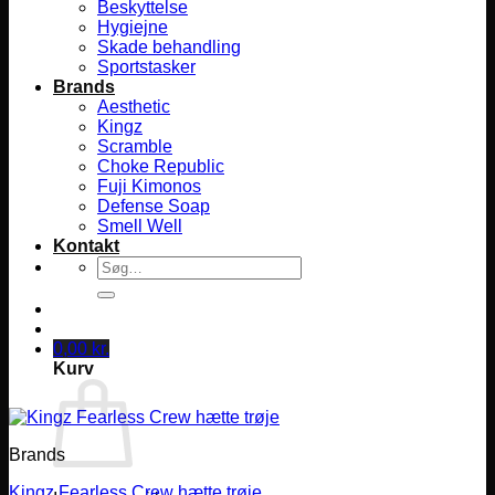
Beskyttelse
Hygiejne
Skade behandling
Sportstasker
Brands
Aesthetic
Kingz
Scramble
Choke Republic
Fuji Kimonos
Defense Soap
Smell Well
Kontakt
Søg
efter:
0,00
kr.
Kurv
Brands
Kingz Fearless Crew hætte trøje