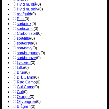
Hvid m. blå
(
0
)
Hvid m. sølv
(
0
)
rød/guld
(
0
)
Pink
(
0
)
sort/pink
(
0
)
sort/camo
(
0
)
Carbon sort
(
0
)
sort/lilla
(
0
)
sort/grøn
(
0
)
sort/navy
(
0
)
sort/burgundy
(
0
)
sort/bronze
(
0
)
Lyserød
(
0
)
Lilla
(
0
)
Brun
(
0
)
Blå Camo
(
0
)
Rød Camo
(
0
)
Gul Camo
(
0
)
Gul
(
0
)
Orange
(
0
)
Olivengrøn
(
0
)
Blågrøn
(
0
)