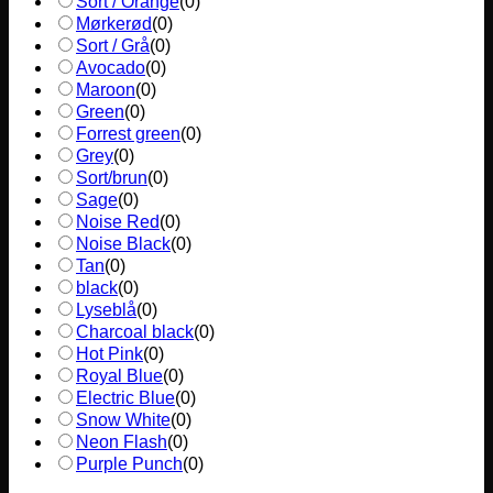
Sort / Orange
(
0
)
Mørkerød
(
0
)
Sort / Grå
(
0
)
Avocado
(
0
)
Maroon
(
0
)
Green
(
0
)
Forrest green
(
0
)
Grey
(
0
)
Sort/brun
(
0
)
Sage
(
0
)
Noise Red
(
0
)
Noise Black
(
0
)
Tan
(
0
)
black
(
0
)
Lyseblå
(
0
)
Charcoal black
(
0
)
Hot Pink
(
0
)
Royal Blue
(
0
)
Electric Blue
(
0
)
Snow White
(
0
)
Neon Flash
(
0
)
Purple Punch
(
0
)