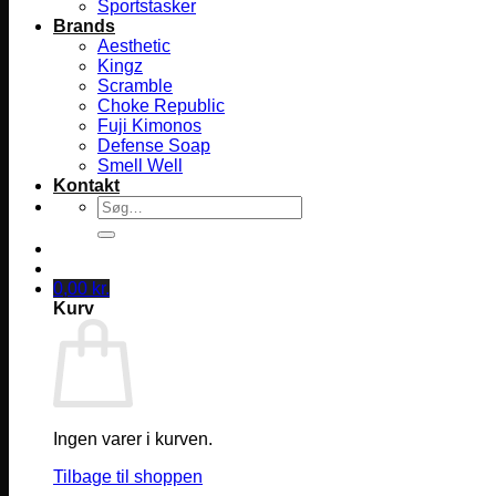
Sportstasker
Brands
Aesthetic
Kingz
Scramble
Choke Republic
Fuji Kimonos
Defense Soap
Smell Well
Kontakt
Søg
efter:
0,00
kr.
Kurv
Ingen varer i kurven.
Tilbage til shoppen