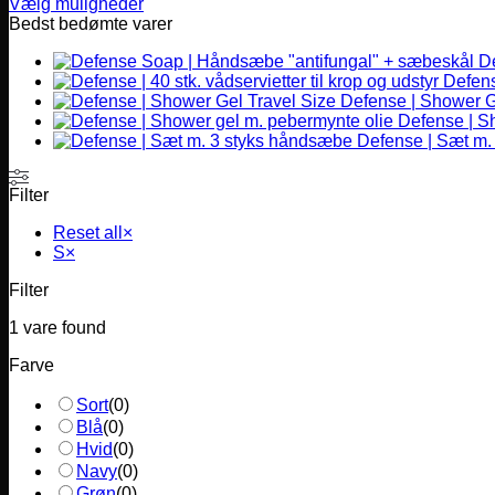
Vælg muligheder
Dette
Bedst bedømte varer
vare
D
har
Defense
flere
Defense | Shower G
varianter.
Defense | S
Mulighederne
Defense | Sæt m.
kan
vælges
på
Filter
varesiden
Reset all
×
S
×
Filter
1
vare found
Farve
Sort
(
0
)
Blå
(
0
)
Hvid
(
0
)
Navy
(
0
)
Grøn
(
0
)