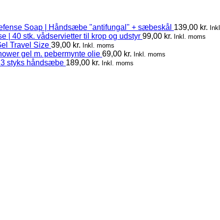
efense Soap | Håndsæbe "antifungal" + sæbeskål
139,00
kr.
Ink
 | 40 stk. vådservietter til krop og udstyr
99,00
kr.
Inkl. moms
el Travel Size
39,00
kr.
Inkl. moms
hower gel m. pebermynte olie
69,00
kr.
Inkl. moms
 3 styks håndsæbe
189,00
kr.
Inkl. moms