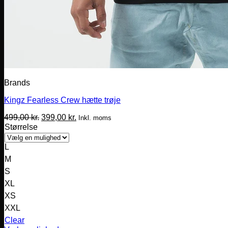
Brands
Kingz Fearless Crew hætte trøje
Den
Den
499,00
kr.
399,00
kr.
Inkl. moms
oprindelige
aktuelle
Størrelse
pris
pris
var:
er:
L
499,00 kr..
399,00 kr..
M
S
XL
XS
XXL
Clear