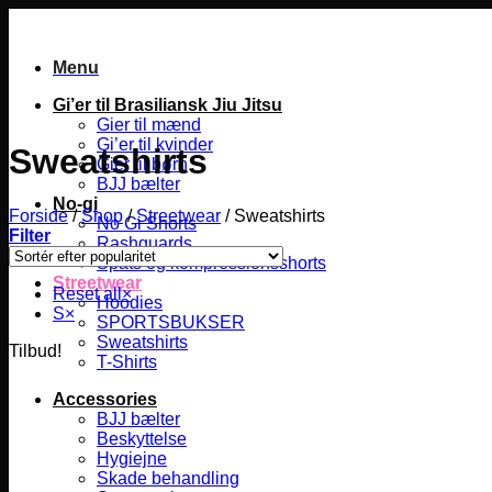
Fortsæt
til
indhold
Menu
Gi’er til Brasiliansk Jiu Jitsu
Gier til mænd
Gi’er til kvinder
Sweatshirts
Gier til børn
BJJ bælter
No-gi
Forside
/
Shop
/
Streetwear
/
Sweatshirts
No Gi Shorts
Filter
Rashguards
Spats og kompressionsshorts
Streetwear
Reset all
×
Hoodies
S
×
SPORTSBUKSER
Sweatshirts
Tilbud!
T-Shirts
Accessories
BJJ bælter
Beskyttelse
Hygiejne
Skade behandling