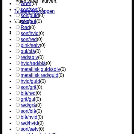
Ingen varer i kurven.
Grøn
(
0
)
sort/sort
(
0
)
Tilbage til shoppen
sort/guld
(
0
)
sort/gul
(
0
)
Varekurv
Rød
(
0
)
sort/hvid
(
0
)
sort/rød
(
0
)
pink/sølv
(
0
)
gul/blå
(
0
)
rød/sølv
(
0
)
hvid/rød/blå
(
0
)
metallisk guld/sølv
(
0
)
metallisk rød/guld
(
0
)
hvid/guld
(
0
)
sort/grå
(
0
)
blå/rød
(
0
)
grå/gul
(
0
)
rød/grå
(
0
)
sort/blå
(
0
)
blå/hvid
(
0
)
rød/hvid
(
0
)
sort/sølv
(
0
)