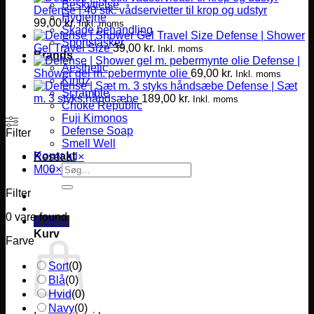
Beskyttelse
Defense | 40 stk. vådservietter til krop og udstyr
Hygiejne
99,00
kr.
Inkl. moms
Skade behandling
Defense | Shower
Sportstasker
Gel Travel Size
39,00
kr.
Inkl. moms
Brands
Defense |
Aesthetic
Shower gel m. pebermynte olie
69,00
kr.
Inkl. moms
Kingz
Defense | Sæt
Scramble
m. 3 styks håndsæbe
189,00
kr.
Inkl. moms
Choke Republic
Fuji Kimonos
Defense Soap
Filter
Smell Well
Kontakt
Reset all
×
Søg
M00
×
efter:
Filter
0
vare found
0,00
kr.
Kurv
Farve
Sort
(
0
)
Blå
(
0
)
Hvid
(
0
)
Navy
(
0
)