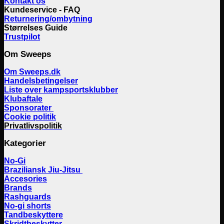
Kontakt os
Kundeservice - FAQ
Returnering/ombytning
Størrelses Guide
Trustpilot
Om Sweeps
Om Sweeps.dk
Handelsbetingelser
Liste over kampsportsklubber
Klubaftale
Sponsorater
Cookie politik
Privatlivspolitik
Kategorier
No-Gi
Braziliansk Jiu-Jitsu
Accesories
Brands
Rashguards
No-gi shorts
Tandbeskyttere
Skridtbeskytter