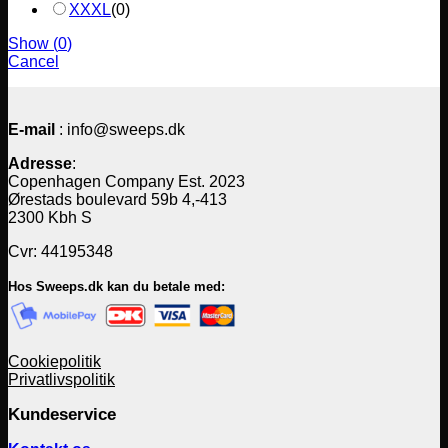
XXXL
(
0
)
Show
(
0
)
Cancel
E-mail
: info@sweeps.dk
Adresse
:
Copenhagen Company Est. 2023
Ørestads boulevard 59b 4,-413
2300 Kbh S
Cvr: 44195348
Hos Sweeps.dk kan du betale med:
Cookiepolitik
Privatlivspolitik
Kundeservice