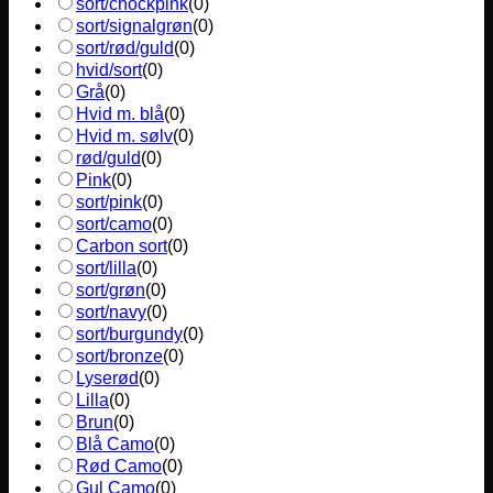
sort/chockpink
(
0
)
sort/signalgrøn
(
0
)
sort/rød/guld
(
0
)
hvid/sort
(
0
)
Grå
(
0
)
Hvid m. blå
(
0
)
Hvid m. sølv
(
0
)
rød/guld
(
0
)
Pink
(
0
)
sort/pink
(
0
)
sort/camo
(
0
)
Carbon sort
(
0
)
sort/lilla
(
0
)
sort/grøn
(
0
)
sort/navy
(
0
)
sort/burgundy
(
0
)
sort/bronze
(
0
)
Lyserød
(
0
)
Lilla
(
0
)
Brun
(
0
)
Blå Camo
(
0
)
Rød Camo
(
0
)
Gul Camo
(
0
)