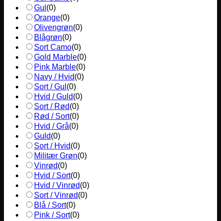
Gul
(
0
)
Orange
(
0
)
Olivengrøn
(
0
)
Blågrøn
(
0
)
Sort Camo
(
0
)
Gold Marble
(
0
)
Pink Marble
(
0
)
Navy / Hvid
(
0
)
Sort / Gul
(
0
)
Hvid / Guld
(
0
)
Sort / Rød
(
0
)
Rød / Sort
(
0
)
Hvid / Grå
(
0
)
Guld
(
0
)
Sort / Hvid
(
0
)
Militær Grøn
(
0
)
Vinrød
(
0
)
Hvid / Sort
(
0
)
Hvid / Vinrød
(
0
)
Sort / Vinrød
(
0
)
Blå / Sort
(
0
)
Pink / Sort
(
0
)