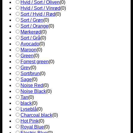
Hvid / Sort / Oliven
(
0
)
Hvid / Sort / Vinrød
(
0
)
Sort / Hvid / Rød
(
0
)
Sort / Grøn
(
0
)
Sort / Orange
(
0
)
Mørkerød
(
0
)
Sort / Grå
(
0
)
Avocado
(
0
)
Maroon
(
0
)
Green
(
0
)
Forrest green
(
0
)
Grey
(
0
)
Sort/brun
(
0
)
Sage
(
0
)
Noise Red
(
0
)
Noise Black
(
0
)
Tan
(
0
)
black
(
0
)
Lyseblå
(
0
)
Charcoal black
(
0
)
Hot Pink
(
0
)
Royal Blue
(
0
)
Electric Blue
(
0
)