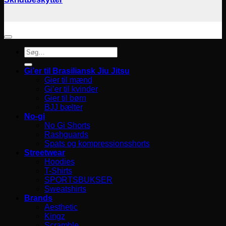
Søg
efter:
Gi’er til Brasiliansk Jiu Jitsu
Gier til mænd
Gi’er til kvinder
Gier til børn
BJJ bælter
No-gi
No Gi Shorts
Rashguards
Spats og kompressionsshorts
Streetwear
Hoodies
T-Shirts
SPORTSBUKSER
Sweatshirts
Brands
Aesthetic
Kingz
Scramble