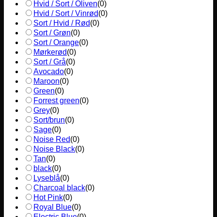
Hvid / Sort / Oliven
(
0
)
Hvid / Sort / Vinrød
(
0
)
Sort / Hvid / Rød
(
0
)
Sort / Grøn
(
0
)
Sort / Orange
(
0
)
Mørkerød
(
0
)
Sort / Grå
(
0
)
Avocado
(
0
)
Maroon
(
0
)
Green
(
0
)
Forrest green
(
0
)
Grey
(
0
)
Sort/brun
(
0
)
Sage
(
0
)
Noise Red
(
0
)
Noise Black
(
0
)
Tan
(
0
)
black
(
0
)
Lyseblå
(
0
)
Charcoal black
(
0
)
Hot Pink
(
0
)
Royal Blue
(
0
)
Electric Blue
(
0
)