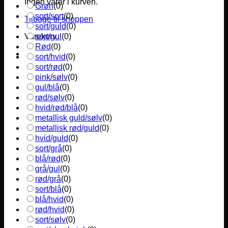
Ingen varer i kurven.
Grøn
(
0
)
sort/sort
(
0
)
Tilbage til shoppen
sort/guld
(
0
)
sort/gul
(
0
)
Varekurv
Rød
(
0
)
sort/hvid
(
0
)
sort/rød
(
0
)
pink/sølv
(
0
)
gul/blå
(
0
)
rød/sølv
(
0
)
hvid/rød/blå
(
0
)
metallisk guld/sølv
(
0
)
metallisk rød/guld
(
0
)
hvid/guld
(
0
)
sort/grå
(
0
)
blå/rød
(
0
)
grå/gul
(
0
)
rød/grå
(
0
)
sort/blå
(
0
)
blå/hvid
(
0
)
rød/hvid
(
0
)
sort/sølv
(
0
)