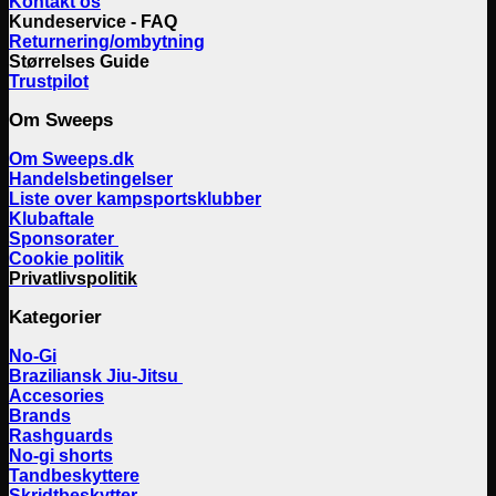
Kontakt os
Kundeservice - FAQ
Returnering/ombytning
Størrelses Guide
Trustpilot
Om Sweeps
Om Sweeps.dk
Handelsbetingelser
Liste over kampsportsklubber
Klubaftale
Sponsorater
Cookie politik
Privatlivspolitik
Kategorier
No-Gi
Braziliansk Jiu-Jitsu
Accesories
Brands
Rashguards
No-gi shorts
Tandbeskyttere
Skridtbeskytter