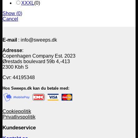
XXXL
(
0
)
Show
(
0
)
Cancel
E-mail
: info@sweeps.dk
Adresse
:
Copenhagen Company Est. 2023
Ørestads boulevard 59b 4,-413
2300 Kbh S
Cvr: 44195348
Hos Sweeps.dk kan du betale med:
Cookiepolitik
Privatlivspolitik
Kundeservice