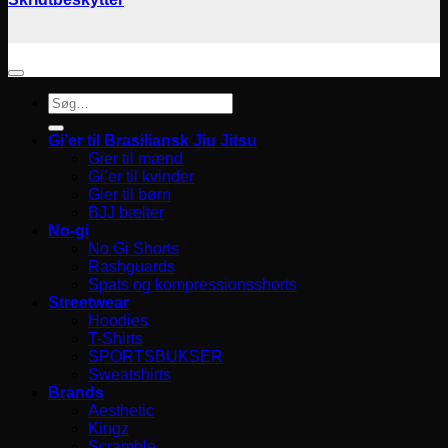
Søg
efter:
Gi’er til Brasiliansk Jiu Jitsu
Gier til mænd
Gi’er til kvinder
Gier til børn
BJJ bælter
No-gi
No Gi Shorts
Rashguards
Spats og kompressionsshorts
Streetwear
Hoodies
T-Shirts
SPORTSBUKSER
Sweatshirts
Brands
Aesthetic
Kingz
Scramble