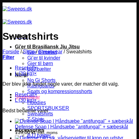
Fortsæt
til
indhold
Sweatshirts
Menu
Gi’er til Brasiliansk Jiu Jitsu
Forside
/
Shop
/
Streetwear
/
Sweatshirts
Gier til mænd
Filter
Gi’er til kvinder
Gier til børn
Reset all
×
BJJ bælter
L (30 kg)
×
No-gi
No Gi Shorts
Der blev ikke fundet nogle varer, der matcher dit valg.
Rashguards
Spats og kompressionsshorts
Reset all
×
Streetwear
L (30 kg)
×
Hoodies
SPORTSBUKSER
Bedst bedømte varer
Sweatshirts
T-Shirts
Defense Soap | Håndsæbe "antifungal" + sæbeskål
Accessories
139,00
kr.
Inkl. moms
BJJ bælter