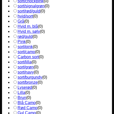
sort/chockpink
(
0
)
sort/signalgrøn
(
0
)
sort/rød/guld
(
0
)
hvid/sort
(
0
)
Grå
(
0
)
Hvid m. blå
(
0
)
Hvid m. sølv
(
0
)
rød/guld
(
0
)
Pink
(
0
)
sort/pink
(
0
)
sort/camo
(
0
)
Carbon sort
(
0
)
sort/lilla
(
0
)
sort/grøn
(
0
)
sort/navy
(
0
)
sort/burgundy
(
0
)
sort/bronze
(
0
)
Lyserød
(
0
)
Lilla
(
0
)
Brun
(
0
)
Blå Camo
(
0
)
Rød Camo
(
0
)
Gul Camo
(
0
)