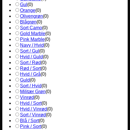
Gul
(
0
)
Orange
(
0
)
Olivengrøn
(
0
)
Blågrøn
(
0
)
Sort Camo
(
0
)
Gold Marble
(
0
)
Pink Marble
(
0
)
Navy / Hvid
(
0
)
Sort / Gul
(
0
)
Hvid / Guld
(
0
)
Sort / Rød
(
0
)
Rød / Sort
(
0
)
Hvid / Grå
(
0
)
Guld
(
0
)
Sort / Hvid
(
0
)
Militær Grøn
(
0
)
Vinrød
(
0
)
Hvid / Sort
(
0
)
Hvid / Vinrød
(
0
)
Sort / Vinrød
(
0
)
Blå / Sort
(
0
)
Pink / Sort
(
0
)