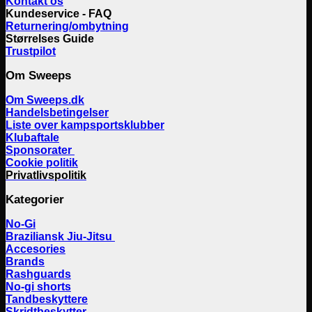
Kontakt os
Kundeservice - FAQ
Returnering/ombytning
Størrelses Guide
Trustpilot
Om Sweeps
Om Sweeps.dk
Handelsbetingelser
Liste over kampsportsklubber
Klubaftale
Sponsorater
Cookie politik
Privatlivspolitik
Kategorier
No-Gi
Braziliansk Jiu-Jitsu
Accesories
Brands
Rashguards
No-gi shorts
Tandbeskyttere
Skridtbeskytter