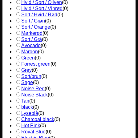
Hvid / Sort / Oliven
(
0
)
Hvid / Sort / Vinrød
(
0
)
Sort / Hvid / Rød
(
0
)
Sort / Grøn
(
0
)
Sort / Orange
(
0
)
Mørkerød
(
0
)
Sort / Grå
(
0
)
Avocado
(
0
)
Maroon
(
0
)
Green
(
0
)
Forrest green
(
0
)
Grey
(
0
)
Sort/brun
(
0
)
Sage
(
0
)
Noise Red
(
0
)
Noise Black
(
0
)
Tan
(
0
)
black
(
0
)
Lyseblå
(
0
)
Charcoal black
(
0
)
Hot Pink
(
0
)
Royal Blue
(
0
)
Electric Blue
(
0
)