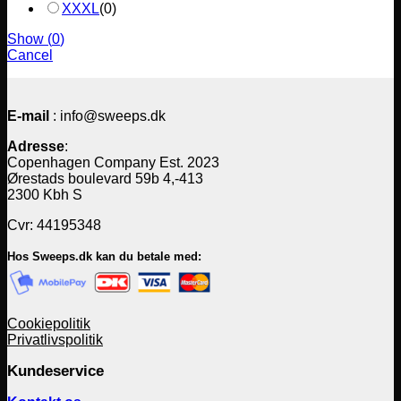
XXXL
(
0
)
Show
(
0
)
Cancel
E-mail
: info@sweeps.dk
Adresse
:
Copenhagen Company Est. 2023
Ørestads boulevard 59b 4,-413
2300 Kbh S
Cvr: 44195348
Hos Sweeps.dk kan du betale med:
Cookiepolitik
Privatlivspolitik
Kundeservice