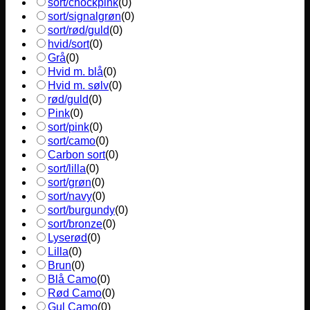
sort/chockpink
(
0
)
sort/signalgrøn
(
0
)
sort/rød/guld
(
0
)
hvid/sort
(
0
)
Grå
(
0
)
Hvid m. blå
(
0
)
Hvid m. sølv
(
0
)
rød/guld
(
0
)
Pink
(
0
)
sort/pink
(
0
)
sort/camo
(
0
)
Carbon sort
(
0
)
sort/lilla
(
0
)
sort/grøn
(
0
)
sort/navy
(
0
)
sort/burgundy
(
0
)
sort/bronze
(
0
)
Lyserød
(
0
)
Lilla
(
0
)
Brun
(
0
)
Blå Camo
(
0
)
Rød Camo
(
0
)
Gul Camo
(
0
)