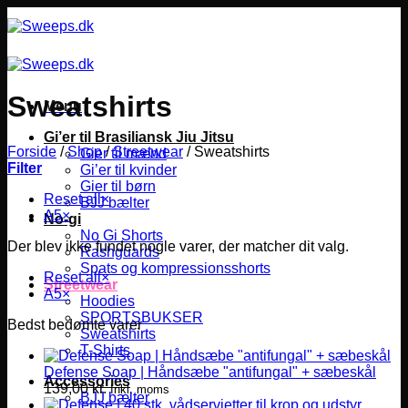
Fortsæt
til
indhold
Sweatshirts
Menu
Gi’er til Brasiliansk Jiu Jitsu
Forside
/
Shop
/
Streetwear
/
Sweatshirts
Gier til mænd
Filter
Gi’er til kvinder
Gier til børn
Reset all
×
BJJ bælter
A5
×
No-gi
No Gi Shorts
Der blev ikke fundet nogle varer, der matcher dit valg.
Rashguards
Spats og kompressionsshorts
Reset all
×
Streetwear
A5
×
Hoodies
SPORTSBUKSER
Bedst bedømte varer
Sweatshirts
T-Shirts
Defense Soap | Håndsæbe "antifungal" + sæbeskål
Accessories
139,00
kr.
Inkl. moms
BJJ bælter