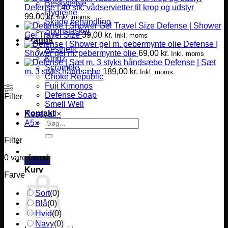
Beskyttelse
Defense | 40 stk. vådservietter til krop og udstyr
Hygiejne
99,00
kr.
Inkl. moms
Skade behandling
Defense | Shower
Sportstasker
Gel Travel Size
39,00
kr.
Inkl. moms
Brands
Defense |
Aesthetic
Shower gel m. pebermynte olie
69,00
kr.
Inkl. moms
Kingz
Defense | Sæt
Scramble
m. 3 styks håndsæbe
189,00
kr.
Inkl. moms
Choke Republic
Fuji Kimonos
Defense Soap
Filter
Smell Well
Kontakt
Reset all
×
Søg
A5
×
efter:
Filter
0
vare found
0,00
kr.
Kurv
Farve
Sort
(
0
)
Blå
(
0
)
Hvid
(
0
)
Navy
(
0
)