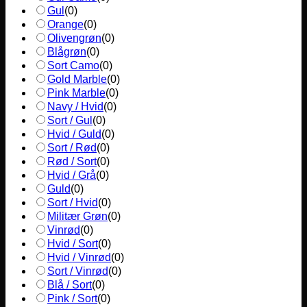
Gul
(
0
)
Orange
(
0
)
Olivengrøn
(
0
)
Blågrøn
(
0
)
Sort Camo
(
0
)
Gold Marble
(
0
)
Pink Marble
(
0
)
Navy / Hvid
(
0
)
Sort / Gul
(
0
)
Hvid / Guld
(
0
)
Sort / Rød
(
0
)
Rød / Sort
(
0
)
Hvid / Grå
(
0
)
Guld
(
0
)
Sort / Hvid
(
0
)
Militær Grøn
(
0
)
Vinrød
(
0
)
Hvid / Sort
(
0
)
Hvid / Vinrød
(
0
)
Sort / Vinrød
(
0
)
Blå / Sort
(
0
)
Pink / Sort
(
0
)