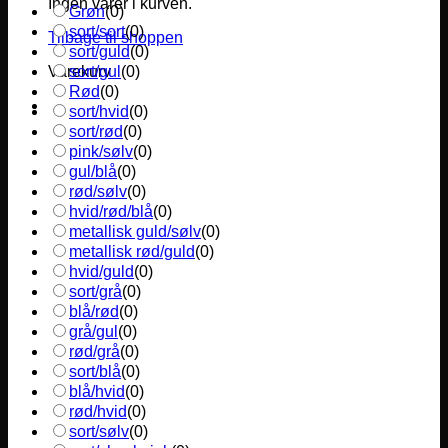
Ingen varer i kurven.
Grøn
(
0
)
sort/sort
(
0
)
Tilbage til shoppen
sort/guld
(
0
)
sort/gul
(
0
)
Varekurv
Rød
(
0
)
sort/hvid
(
0
)
sort/rød
(
0
)
pink/sølv
(
0
)
gul/blå
(
0
)
rød/sølv
(
0
)
hvid/rød/blå
(
0
)
metallisk guld/sølv
(
0
)
metallisk rød/guld
(
0
)
hvid/guld
(
0
)
sort/grå
(
0
)
blå/rød
(
0
)
grå/gul
(
0
)
rød/grå
(
0
)
sort/blå
(
0
)
blå/hvid
(
0
)
rød/hvid
(
0
)
sort/sølv
(
0
)