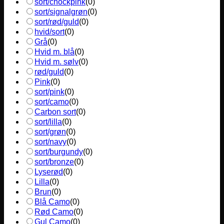
sort/chockpink
(
0
)
sort/signalgrøn
(
0
)
sort/rød/guld
(
0
)
hvid/sort
(
0
)
Grå
(
0
)
Hvid m. blå
(
0
)
Hvid m. sølv
(
0
)
rød/guld
(
0
)
Pink
(
0
)
sort/pink
(
0
)
sort/camo
(
0
)
Carbon sort
(
0
)
sort/lilla
(
0
)
sort/grøn
(
0
)
sort/navy
(
0
)
sort/burgundy
(
0
)
sort/bronze
(
0
)
Lyserød
(
0
)
Lilla
(
0
)
Brun
(
0
)
Blå Camo
(
0
)
Rød Camo
(
0
)
Gul Camo
(
0
)