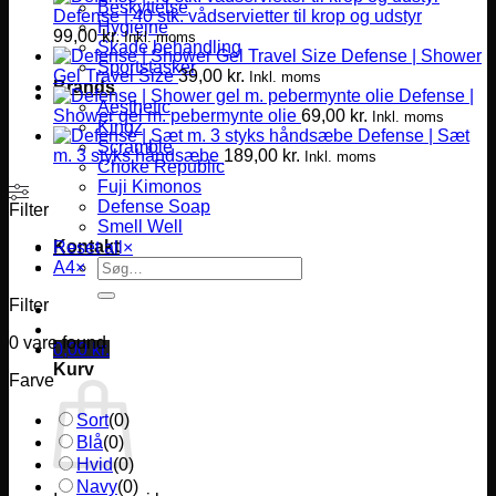
Beskyttelse
Defense | 40 stk. vådservietter til krop og udstyr
Hygiejne
99,00
kr.
Inkl. moms
Skade behandling
Defense | Shower
Sportstasker
Gel Travel Size
39,00
kr.
Inkl. moms
Brands
Defense |
Aesthetic
Shower gel m. pebermynte olie
69,00
kr.
Inkl. moms
Kingz
Defense | Sæt
Scramble
m. 3 styks håndsæbe
189,00
kr.
Inkl. moms
Choke Republic
Fuji Kimonos
Defense Soap
Filter
Smell Well
Kontakt
Reset all
×
Søg
A4
×
efter:
Filter
0
vare found
0,00
kr.
Kurv
Farve
Sort
(
0
)
Blå
(
0
)
Hvid
(
0
)
Navy
(
0
)