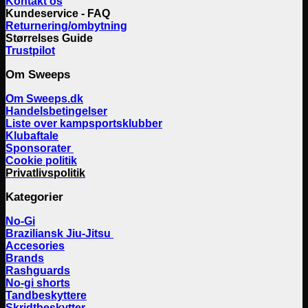
Kontakt os
Kundeservice - FAQ
Returnering/ombytning
Størrelses Guide
Trustpilot
Om Sweeps
Om Sweeps.dk
Handelsbetingelser
Liste over kampsportsklubber
Klubaftale
Sponsorater
Cookie politik
Privatlivspolitik
Kategorier
No-Gi
Braziliansk Jiu-Jitsu
Accesories
Brands
Rashguards
No-gi shorts
Tandbeskyttere
Skridtbeskytter