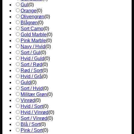
Gul
(
0
)
Orange
(
0
)
Olivengrøn
(
0
)
Blågrøn
(
0
)
Sort Camo
(
0
)
Gold Marble
(
0
)
Pink Marble
(
0
)
Navy / Hvid
(
0
)
Sort / Gul
(
0
)
Hvid / Guld
(
0
)
Sort / Rød
(
0
)
Rød / Sort
(
0
)
Hvid / Grå
(
0
)
Guld
(
0
)
Sort / Hvid
(
0
)
Militær Grøn
(
0
)
Vinrød
(
0
)
Hvid / Sort
(
0
)
Hvid / Vinrød
(
0
)
Sort / Vinrød
(
0
)
Blå / Sort
(
0
)
Pink / Sort
(
0
)