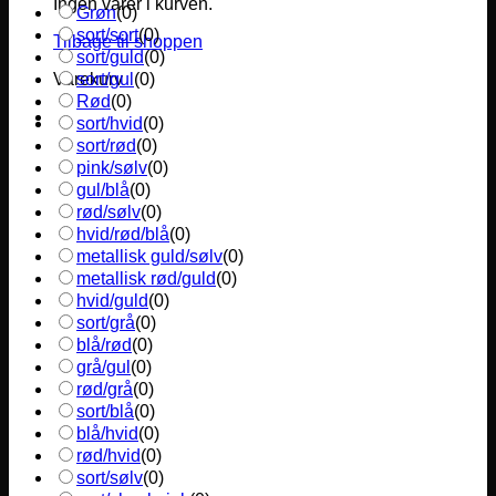
Ingen varer i kurven.
Grøn
(
0
)
sort/sort
(
0
)
Tilbage til shoppen
sort/guld
(
0
)
sort/gul
(
0
)
Varekurv
Rød
(
0
)
sort/hvid
(
0
)
sort/rød
(
0
)
pink/sølv
(
0
)
gul/blå
(
0
)
rød/sølv
(
0
)
hvid/rød/blå
(
0
)
metallisk guld/sølv
(
0
)
metallisk rød/guld
(
0
)
hvid/guld
(
0
)
sort/grå
(
0
)
blå/rød
(
0
)
grå/gul
(
0
)
rød/grå
(
0
)
sort/blå
(
0
)
blå/hvid
(
0
)
rød/hvid
(
0
)
sort/sølv
(
0
)