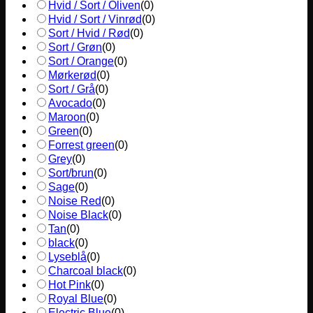
Hvid / Sort / Oliven
(
0
)
Hvid / Sort / Vinrød
(
0
)
Sort / Hvid / Rød
(
0
)
Sort / Grøn
(
0
)
Sort / Orange
(
0
)
Mørkerød
(
0
)
Sort / Grå
(
0
)
Avocado
(
0
)
Maroon
(
0
)
Green
(
0
)
Forrest green
(
0
)
Grey
(
0
)
Sort/brun
(
0
)
Sage
(
0
)
Noise Red
(
0
)
Noise Black
(
0
)
Tan
(
0
)
black
(
0
)
Lyseblå
(
0
)
Charcoal black
(
0
)
Hot Pink
(
0
)
Royal Blue
(
0
)
Electric Blue
(
0
)