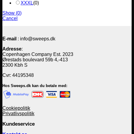
XXXL
(
0
)
Show
(
0
)
Cancel
E-mail
: info@sweeps.dk
Adresse
:
Copenhagen Company Est. 2023
Ørestads boulevard 59b 4,-413
2300 Kbh S
Cvr: 44195348
Hos Sweeps.dk kan du betale med:
Cookiepolitik
Privatlivspolitik
Kundeservice