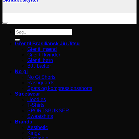
Søg
efter:
Gi’er til Brasiliansk Jiu Jitsu
Gier til mænd
Gi’er til kvinder
Gier til børn
BJJ bælter
No-gi
No Gi Shorts
Rashguards
Spats og kompressionsshorts
Streetwear
Hoodies
T-Shirts
SPORTSBUKSER
Sweatshirts
Brands
Aesthetic
Kingz
Scramble