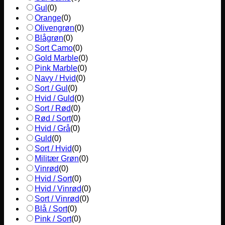
Gul
(
0
)
Orange
(
0
)
Olivengrøn
(
0
)
Blågrøn
(
0
)
Sort Camo
(
0
)
Gold Marble
(
0
)
Pink Marble
(
0
)
Navy / Hvid
(
0
)
Sort / Gul
(
0
)
Hvid / Guld
(
0
)
Sort / Rød
(
0
)
Rød / Sort
(
0
)
Hvid / Grå
(
0
)
Guld
(
0
)
Sort / Hvid
(
0
)
Militær Grøn
(
0
)
Vinrød
(
0
)
Hvid / Sort
(
0
)
Hvid / Vinrød
(
0
)
Sort / Vinrød
(
0
)
Blå / Sort
(
0
)
Pink / Sort
(
0
)