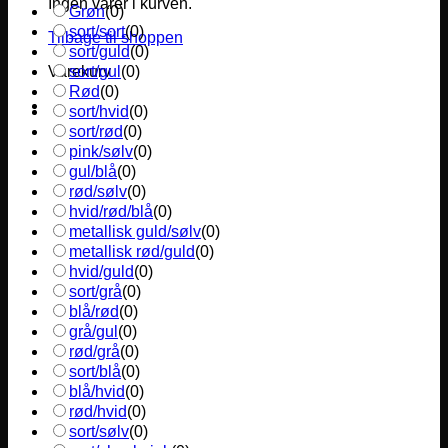
Ingen varer i kurven.
Grøn
(
0
)
sort/sort
(
0
)
Tilbage til shoppen
sort/guld
(
0
)
sort/gul
(
0
)
Varekurv
Rød
(
0
)
sort/hvid
(
0
)
sort/rød
(
0
)
pink/sølv
(
0
)
gul/blå
(
0
)
rød/sølv
(
0
)
hvid/rød/blå
(
0
)
metallisk guld/sølv
(
0
)
metallisk rød/guld
(
0
)
hvid/guld
(
0
)
sort/grå
(
0
)
blå/rød
(
0
)
grå/gul
(
0
)
rød/grå
(
0
)
sort/blå
(
0
)
blå/hvid
(
0
)
rød/hvid
(
0
)
sort/sølv
(
0
)