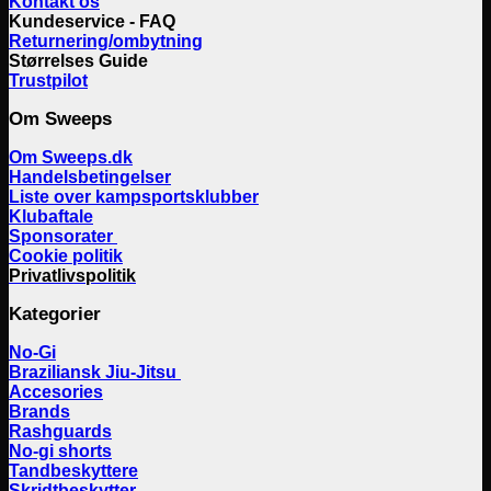
Kontakt os
Kundeservice - FAQ
Returnering/ombytning
Størrelses Guide
Trustpilot
Om Sweeps
Om Sweeps.dk
Handelsbetingelser
Liste over kampsportsklubber
Klubaftale
Sponsorater
Cookie politik
Privatlivspolitik
Kategorier
No-Gi
Braziliansk Jiu-Jitsu
Accesories
Brands
Rashguards
No-gi shorts
Tandbeskyttere
Skridtbeskytter