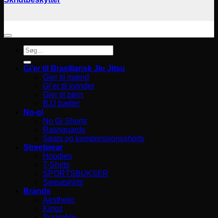
Søg
efter:
Gi’er til Brasiliansk Jiu Jitsu
Gier til mænd
Gi’er til kvinder
Gier til børn
BJJ bælter
No-gi
No Gi Shorts
Rashguards
Spats og kompressionsshorts
Streetwear
Hoodies
T-Shirts
SPORTSBUKSER
Sweatshirts
Brands
Aesthetic
Kingz
Scramble