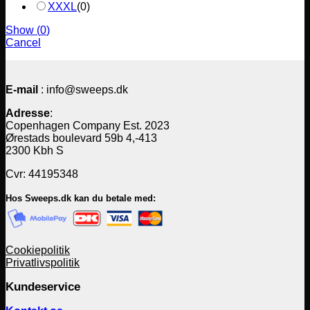
XXXL
(
0
)
Show
(
0
)
Cancel
E-mail
: info@sweeps.dk
Adresse
:
Copenhagen Company Est. 2023
Ørestads boulevard 59b 4,-413
2300 Kbh S
Cvr: 44195348
Hos Sweeps.dk kan du betale med:
Cookiepolitik
Privatlivspolitik
Kundeservice