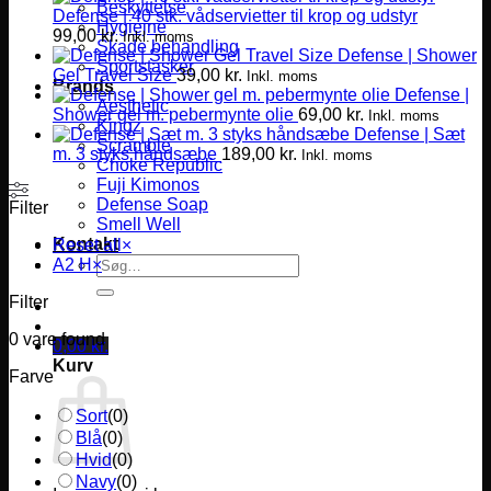
Beskyttelse
Defense | 40 stk. vådservietter til krop og udstyr
Hygiejne
99,00
kr.
Inkl. moms
Skade behandling
Defense | Shower
Sportstasker
Gel Travel Size
39,00
kr.
Inkl. moms
Brands
Defense |
Aesthetic
Shower gel m. pebermynte olie
69,00
kr.
Inkl. moms
Kingz
Defense | Sæt
Scramble
m. 3 styks håndsæbe
189,00
kr.
Inkl. moms
Choke Republic
Fuji Kimonos
Defense Soap
Filter
Smell Well
Kontakt
Reset all
×
Søg
A2 H
×
efter:
Filter
0
vare found
0,00
kr.
Kurv
Farve
Sort
(
0
)
Blå
(
0
)
Hvid
(
0
)
Navy
(
0
)