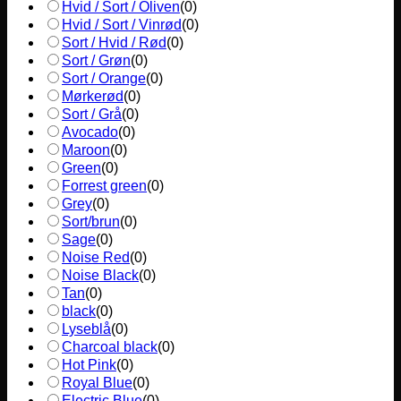
Hvid / Sort / Oliven
(
0
)
Hvid / Sort / Vinrød
(
0
)
Sort / Hvid / Rød
(
0
)
Sort / Grøn
(
0
)
Sort / Orange
(
0
)
Mørkerød
(
0
)
Sort / Grå
(
0
)
Avocado
(
0
)
Maroon
(
0
)
Green
(
0
)
Forrest green
(
0
)
Grey
(
0
)
Sort/brun
(
0
)
Sage
(
0
)
Noise Red
(
0
)
Noise Black
(
0
)
Tan
(
0
)
black
(
0
)
Lyseblå
(
0
)
Charcoal black
(
0
)
Hot Pink
(
0
)
Royal Blue
(
0
)
Electric Blue
(
0
)