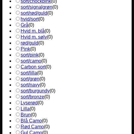
sort/chockpink
(
0
)
sort/signalgrøn
(
0
)
sort/rød/guld
(
0
)
hvid/sort
(
0
)
Grå
(
0
)
Hvid m. blå
(
0
)
Hvid m. sølv
(
0
)
rød/guld
(
0
)
Pink
(
0
)
sort/pink
(
0
)
sort/camo
(
0
)
Carbon sort
(
0
)
sort/lilla
(
0
)
sort/grøn
(
0
)
sort/navy
(
0
)
sort/burgundy
(
0
)
sort/bronze
(
0
)
Lyserød
(
0
)
Lilla
(
0
)
Brun
(
0
)
Blå Camo
(
0
)
Rød Camo
(
0
)
Gul Camo
(
0
)