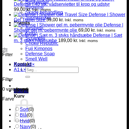
Beskyttelse
Defense | 40 stk. vådservietter til krop og udstyr
Hygiejne
99,00
kr.
Inkl. moms
Skade behandling
Defense | Shower
Sportstasker
Gel Travel Size
39,00
kr.
Inkl. moms
Brands
Defense |
Aesthetic
Shower gel m. pebermynte olie
69,00
kr.
Inkl. moms
Kingz
Defense | Sæt
Scramble
m. 3 styks håndsæbe
189,00
kr.
Inkl. moms
Choke Republic
Fuji Kimonos
Defense Soap
Filter
Smell Well
Kontakt
Reset all
×
Søg
A1 L
×
efter:
Filter
0
vare found
0,00
kr.
Kurv
Farve
Sort
(
0
)
Blå
(
0
)
Hvid
(
0
)
Navy
(
0
)