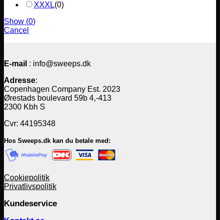
XXXL
(
0
)
Show
(
0
)
Cancel
E-mail
: info@sweeps.dk
Adresse
:
Copenhagen Company Est. 2023
Ørestads boulevard 59b 4,-413
2300 Kbh S
Cvr: 44195348
Hos Sweeps.dk kan du betale med:
Cookiepolitik
Privatlivspolitik
Kundeservice