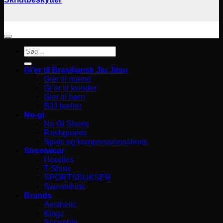
Søg
efter:
Gi’er til Brasiliansk Jiu Jitsu
Gier til mænd
Gi’er til kvinder
Gier til børn
BJJ bælter
No-gi
No Gi Shorts
Rashguards
Spats og kompressionsshorts
Streetwear
Hoodies
T-Shirts
SPORTSBUKSER
Sweatshirts
Brands
Aesthetic
Kingz
Scramble