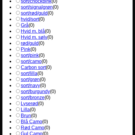
sort/chockpink
(
0
)
sort/signalgrøn
(
0
)
sort/rød/guld
(
0
)
hvid/sort
(
0
)
Grå
(
0
)
Hvid m. blå
(
0
)
Hvid m. sølv
(
0
)
rød/guld
(
0
)
Pink
(
0
)
sort/pink
(
0
)
sort/camo
(
0
)
Carbon sort
(
0
)
sort/lilla
(
0
)
sort/grøn
(
0
)
sort/navy
(
0
)
sort/burgundy
(
0
)
sort/bronze
(
0
)
Lyserød
(
0
)
Lilla
(
0
)
Brun
(
0
)
Blå Camo
(
0
)
Rød Camo
(
0
)
Gul Camo
(
0
)