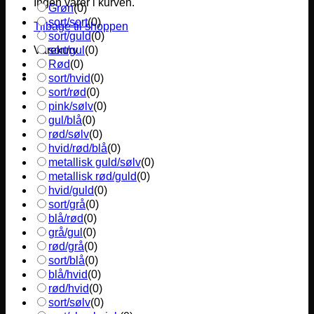
Ingen varer i kurven.
Grøn
(
0
)
sort/sort
(
0
)
Tilbage til shoppen
sort/guld
(
0
)
sort/gul
(
0
)
Varekurv
Rød
(
0
)
sort/hvid
(
0
)
sort/rød
(
0
)
pink/sølv
(
0
)
gul/blå
(
0
)
rød/sølv
(
0
)
hvid/rød/blå
(
0
)
metallisk guld/sølv
(
0
)
metallisk rød/guld
(
0
)
hvid/guld
(
0
)
sort/grå
(
0
)
blå/rød
(
0
)
grå/gul
(
0
)
rød/grå
(
0
)
sort/blå
(
0
)
blå/hvid
(
0
)
rød/hvid
(
0
)
sort/sølv
(
0
)