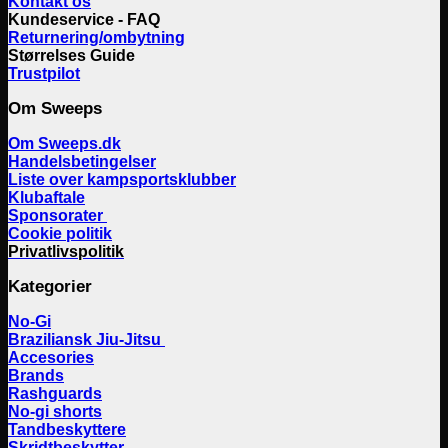
Kontakt os
Kundeservice - FAQ
Returnering/ombytning
Størrelses Guide
Trustpilot
Om Sweeps
Om Sweeps.dk
Handelsbetingelser
Liste over kampsportsklubber
Klubaftale
Sponsorater
Cookie politik
Privatlivspolitik
Kategorier
No-Gi
Braziliansk Jiu-Jitsu
Accesories
Brands
Rashguards
No-gi shorts
Tandbeskyttere
Skridtbeskytter