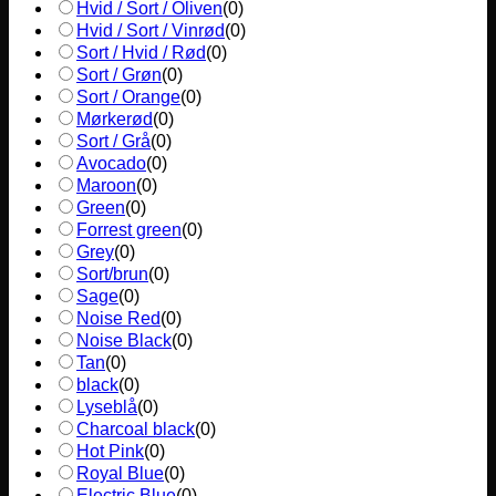
Hvid / Sort / Oliven
(
0
)
Hvid / Sort / Vinrød
(
0
)
Sort / Hvid / Rød
(
0
)
Sort / Grøn
(
0
)
Sort / Orange
(
0
)
Mørkerød
(
0
)
Sort / Grå
(
0
)
Avocado
(
0
)
Maroon
(
0
)
Green
(
0
)
Forrest green
(
0
)
Grey
(
0
)
Sort/brun
(
0
)
Sage
(
0
)
Noise Red
(
0
)
Noise Black
(
0
)
Tan
(
0
)
black
(
0
)
Lyseblå
(
0
)
Charcoal black
(
0
)
Hot Pink
(
0
)
Royal Blue
(
0
)
Electric Blue
(
0
)