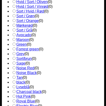
Hvid / Sort / Oliven
(
0
)
Hvid / Sort / Vinrød
(
0
)
Sort / Hvid / Rød
(
0
)
Sort / Grøn
(
0
)
Sort / Orange
(
0
)
Mørkerød
(
0
)
Sort / Grå
(
0
)
Avocado
(
0
)
Maroon
(
0
)
Green
(
0
)
Forrest green
(
0
)
Grey
(
0
)
Sort/brun
(
0
)
Sage
(
0
)
Noise Red
(
0
)
Noise Black
(
0
)
Tan
(
0
)
black
(
0
)
Lyseblå
(
0
)
Charcoal black
(
0
)
Hot Pink
(
0
)
Royal Blue
(
0
)
Electric Blue
(
0
)