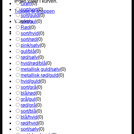
Ingen varer i kurven.
Grøn
(
0
)
sort/sort
(
0
)
Tilbage til shoppen
sort/guld
(
0
)
sort/gul
(
0
)
Varekurv
Rød
(
0
)
sort/hvid
(
0
)
sort/rød
(
0
)
pink/sølv
(
0
)
gul/blå
(
0
)
rød/sølv
(
0
)
hvid/rød/blå
(
0
)
metallisk guld/sølv
(
0
)
metallisk rød/guld
(
0
)
hvid/guld
(
0
)
sort/grå
(
0
)
blå/rød
(
0
)
grå/gul
(
0
)
rød/grå
(
0
)
sort/blå
(
0
)
blå/hvid
(
0
)
rød/hvid
(
0
)
sort/sølv
(
0
)