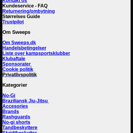
Kontakt os
Kundeservice - FAQ
Returnering/ombytning
Størrelses Guide
Trustpilot
Om Sweeps
Om Sweeps.dk
Handelsbetingelser
Liste over kampsportsklubber
Klubaftale
Sponsorater
Cookie politik
Privatlivspolitik
Kategorier
No-Gi
Braziliansk Jiu-Jitsu
Accesories
Brands
Rashguards
No-gi shorts
Tandbeskyttere
Skridtbeskytter