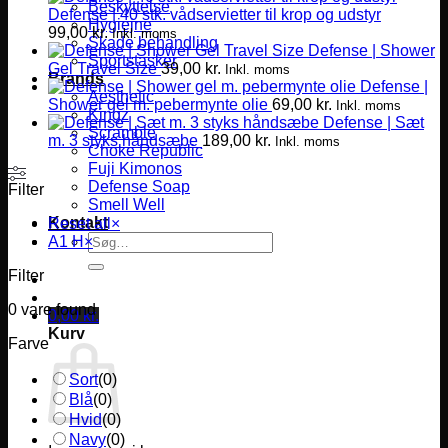
Beskyttelse
Defense | 40 stk. vådservietter til krop og udstyr
Hygiejne
99,00
kr.
Inkl. moms
Skade behandling
Defense | Shower
Sportstasker
Gel Travel Size
39,00
kr.
Inkl. moms
Brands
Defense |
Aesthetic
Shower gel m. pebermynte olie
69,00
kr.
Inkl. moms
Kingz
Defense | Sæt
Scramble
m. 3 styks håndsæbe
189,00
kr.
Inkl. moms
Choke Republic
Fuji Kimonos
Defense Soap
Filter
Smell Well
Kontakt
Reset all
×
Søg
A1 H
×
efter:
Filter
0
vare found
0,00
kr.
Kurv
Farve
Sort
(
0
)
Blå
(
0
)
Hvid
(
0
)
Navy
(
0
)