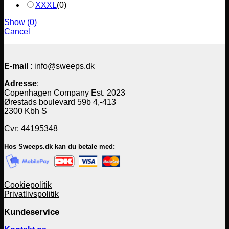
XXXL
(
0
)
Show
(
0
)
Cancel
E-mail
: info@sweeps.dk
Adresse
:
Copenhagen Company Est. 2023
Ørestads boulevard 59b 4,-413
2300 Kbh S
Cvr: 44195348
Hos Sweeps.dk kan du betale med:
Cookiepolitik
Privatlivspolitik
Kundeservice