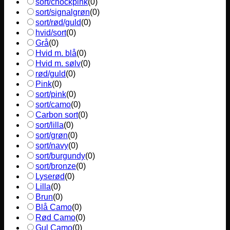
sort/chockpink
(
0
)
sort/signalgrøn
(
0
)
sort/rød/guld
(
0
)
hvid/sort
(
0
)
Grå
(
0
)
Hvid m. blå
(
0
)
Hvid m. sølv
(
0
)
rød/guld
(
0
)
Pink
(
0
)
sort/pink
(
0
)
sort/camo
(
0
)
Carbon sort
(
0
)
sort/lilla
(
0
)
sort/grøn
(
0
)
sort/navy
(
0
)
sort/burgundy
(
0
)
sort/bronze
(
0
)
Lyserød
(
0
)
Lilla
(
0
)
Brun
(
0
)
Blå Camo
(
0
)
Rød Camo
(
0
)
Gul Camo
(
0
)