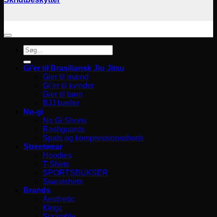
Søg
efter:
Gi’er til Brasiliansk Jiu Jitsu
Gier til mænd
Gi’er til kvinder
Gier til børn
BJJ bælter
No-gi
No Gi Shorts
Rashguards
Spats og kompressionsshorts
Streetwear
Hoodies
T-Shirts
SPORTSBUKSER
Sweatshirts
Brands
Aesthetic
Kingz
Scramble