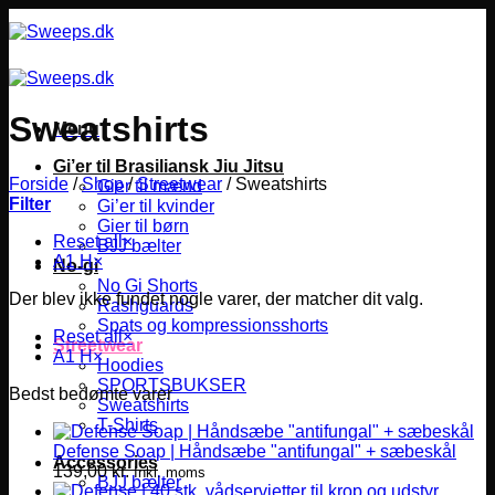
Fortsæt
til
indhold
Sweatshirts
Menu
Gi’er til Brasiliansk Jiu Jitsu
Forside
/
Shop
/
Streetwear
/
Sweatshirts
Gier til mænd
Filter
Gi’er til kvinder
Gier til børn
Reset all
×
BJJ bælter
A1 H
×
No-gi
No Gi Shorts
Der blev ikke fundet nogle varer, der matcher dit valg.
Rashguards
Spats og kompressionsshorts
Reset all
×
Streetwear
A1 H
×
Hoodies
SPORTSBUKSER
Bedst bedømte varer
Sweatshirts
T-Shirts
Defense Soap | Håndsæbe "antifungal" + sæbeskål
Accessories
139,00
kr.
Inkl. moms
BJJ bælter