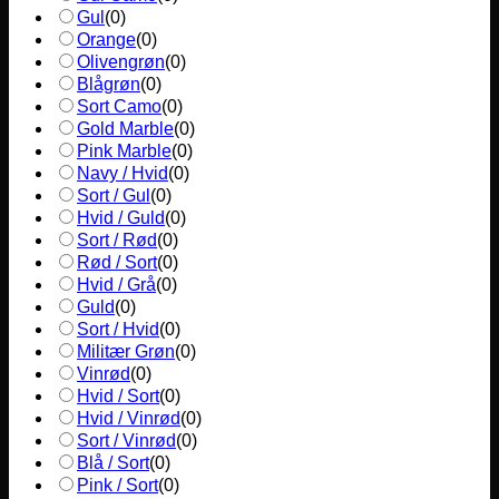
Gul
(
0
)
Orange
(
0
)
Olivengrøn
(
0
)
Blågrøn
(
0
)
Sort Camo
(
0
)
Gold Marble
(
0
)
Pink Marble
(
0
)
Navy / Hvid
(
0
)
Sort / Gul
(
0
)
Hvid / Guld
(
0
)
Sort / Rød
(
0
)
Rød / Sort
(
0
)
Hvid / Grå
(
0
)
Guld
(
0
)
Sort / Hvid
(
0
)
Militær Grøn
(
0
)
Vinrød
(
0
)
Hvid / Sort
(
0
)
Hvid / Vinrød
(
0
)
Sort / Vinrød
(
0
)
Blå / Sort
(
0
)
Pink / Sort
(
0
)