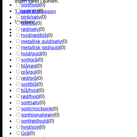
Ingen varer i kurven.
sort/hvid
(
0
)
sort/rød
(
0
)
Tilbage til shoppen
pink/sølv
(
0
)
Varekurv
gul/blå
(
0
)
rød/sølv
(
0
)
hvid/rød/blå
(
0
)
metallisk guld/sølv
(
0
)
metallisk rød/guld
(
0
)
hvid/guld
(
0
)
sort/grå
(
0
)
blå/rød
(
0
)
grå/gul
(
0
)
rød/grå
(
0
)
sort/blå
(
0
)
blå/hvid
(
0
)
rød/hvid
(
0
)
sort/sølv
(
0
)
sort/chockpink
(
0
)
sort/signalgrøn
(
0
)
sort/rød/guld
(
0
)
hvid/sort
(
0
)
Grå
(
0
)