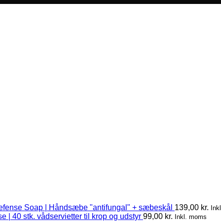
efense Soap | Håndsæbe "antifungal" + sæbeskål
139,00
kr.
Ink
 | 40 stk. vådservietter til krop og udstyr
99,00
kr.
Inkl. moms