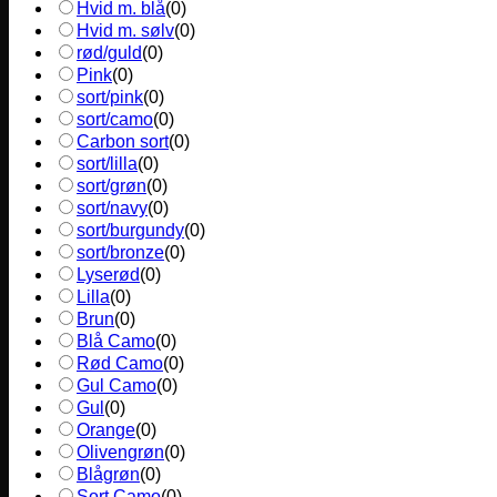
Hvid m. blå
(
0
)
Hvid m. sølv
(
0
)
rød/guld
(
0
)
Pink
(
0
)
sort/pink
(
0
)
sort/camo
(
0
)
Carbon sort
(
0
)
sort/lilla
(
0
)
sort/grøn
(
0
)
sort/navy
(
0
)
sort/burgundy
(
0
)
sort/bronze
(
0
)
Lyserød
(
0
)
Lilla
(
0
)
Brun
(
0
)
Blå Camo
(
0
)
Rød Camo
(
0
)
Gul Camo
(
0
)
Gul
(
0
)
Orange
(
0
)
Olivengrøn
(
0
)
Blågrøn
(
0
)
Sort Camo
(
0
)