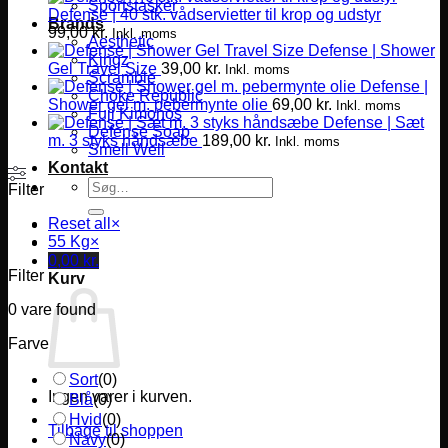
Sportstasker
Defense | 40 stk. vådservietter til krop og udstyr
Brands
99,00
kr.
Inkl. moms
Aesthetic
Defense | Shower
Kingz
Gel Travel Size
39,00
kr.
Inkl. moms
Scramble
Defense |
Choke Republic
Shower gel m. pebermynte olie
69,00
kr.
Inkl. moms
Fuji Kimonos
Defense | Sæt
Defense Soap
m. 3 styks håndsæbe
189,00
kr.
Inkl. moms
Smell Well
Kontakt
Søg
Filter
efter:
Reset all
×
55 Kg
×
0,00
kr.
Filter
Kurv
0
vare found
Farve
Sort
(
0
)
Ingen varer i kurven.
Blå
(
0
)
Hvid
(
0
)
Tilbage til shoppen
Navy
(
0
)