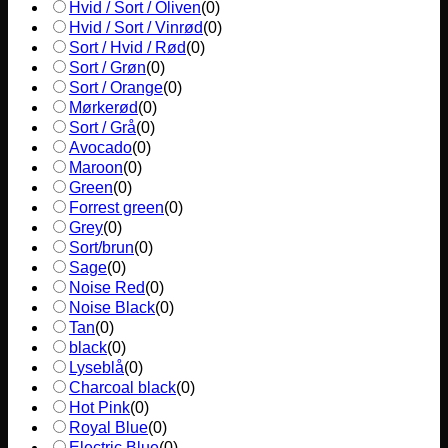
Hvid / Sort / Oliven
(
0
)
Hvid / Sort / Vinrød
(
0
)
Sort / Hvid / Rød
(
0
)
Sort / Grøn
(
0
)
Sort / Orange
(
0
)
Mørkerød
(
0
)
Sort / Grå
(
0
)
Avocado
(
0
)
Maroon
(
0
)
Green
(
0
)
Forrest green
(
0
)
Grey
(
0
)
Sort/brun
(
0
)
Sage
(
0
)
Noise Red
(
0
)
Noise Black
(
0
)
Tan
(
0
)
black
(
0
)
Lyseblå
(
0
)
Charcoal black
(
0
)
Hot Pink
(
0
)
Royal Blue
(
0
)
Electric Blue
(
0
)