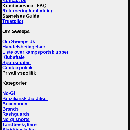
Kontakt os
Kundeservice - FAQ
Returnering/ombytning
Størrelses Guide
Trustpilot
Om Sweeps
Om Sweeps.dk
Handelsbetingelser
Liste over kampsportsklubber
Klubaftale
Sponsorater
Cookie politik
Privatlivspolitik
Kategorier
No-Gi
Braziliansk Jiu-Jitsu
Accesories
Brands
Rashguards
No-gi shorts
Tandbeskyttere
Skridtbeskytter