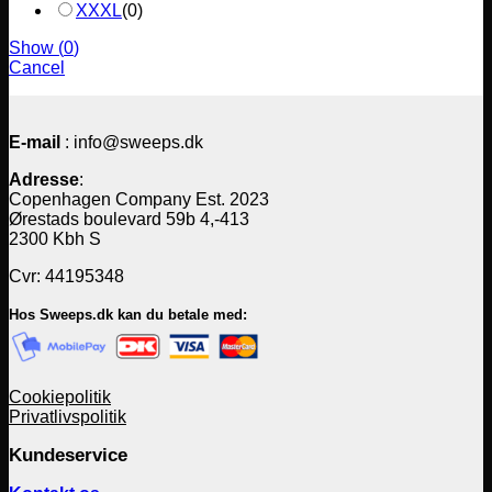
XXXL
(
0
)
Show
(
0
)
Cancel
E-mail
: info@sweeps.dk
Adresse
:
Copenhagen Company Est. 2023
Ørestads boulevard 59b 4,-413
2300 Kbh S
Cvr: 44195348
Hos Sweeps.dk kan du betale med:
Cookiepolitik
Privatlivspolitik
Kundeservice