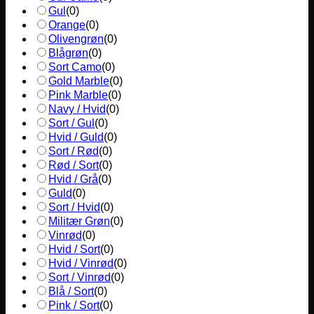
Gul
(
0
)
Orange
(
0
)
Olivengrøn
(
0
)
Blågrøn
(
0
)
Sort Camo
(
0
)
Gold Marble
(
0
)
Pink Marble
(
0
)
Navy / Hvid
(
0
)
Sort / Gul
(
0
)
Hvid / Guld
(
0
)
Sort / Rød
(
0
)
Rød / Sort
(
0
)
Hvid / Grå
(
0
)
Guld
(
0
)
Sort / Hvid
(
0
)
Militær Grøn
(
0
)
Vinrød
(
0
)
Hvid / Sort
(
0
)
Hvid / Vinrød
(
0
)
Sort / Vinrød
(
0
)
Blå / Sort
(
0
)
Pink / Sort
(
0
)