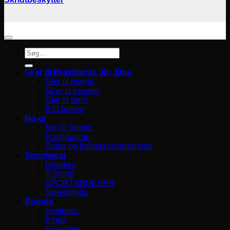
Søg
efter:
Gi’er til Brasiliansk Jiu Jitsu
Gier til mænd
Gi’er til kvinder
Gier til børn
BJJ bælter
No-gi
No Gi Shorts
Rashguards
Spats og kompressionsshorts
Streetwear
Hoodies
T-Shirts
SPORTSBUKSER
Sweatshirts
Brands
Aesthetic
Kingz
Scramble