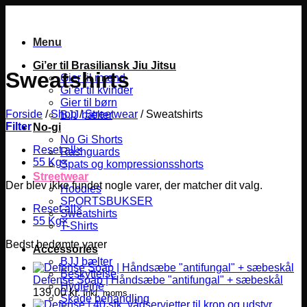
Fortsæt
til
indhold
Menu
Gi’er til Brasiliansk Jiu Jitsu
Sweatshirts
Gier til mænd
Gi’er til kvinder
Gier til børn
Forside
/
Shop
/
Streetwear
/
Sweatshirts
BJJ bælter
Filter
No-gi
No Gi Shorts
Reset all
×
Rashguards
55 Kg
×
Spats og kompressionsshorts
Streetwear
Der blev ikke fundet nogle varer, der matcher dit valg.
Hoodies
SPORTSBUKSER
Reset all
×
Sweatshirts
55 Kg
×
T-Shirts
Bedst bedømte varer
Accessories
BJJ bælter
Beskyttelse
Defense Soap | Håndsæbe "antifungal" + sæbeskål
Hygiejne
139,00
kr.
Inkl. moms
Skade behandling