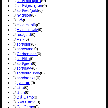
sort/chockpink
(
0
)
sort/signalgrøn
(
0
)
sort/rød/guld
(
0
)
hvid/sort
(
0
)
Grå
(
0
)
Hvid m. blå
(
0
)
Hvid m. sølv
(
0
)
rød/guld
(
0
)
Pink
(
0
)
sort/pink
(
0
)
sort/camo
(
0
)
Carbon sort
(
0
)
sort/lilla
(
0
)
sort/grøn
(
0
)
sort/navy
(
0
)
sort/burgundy
(
0
)
sort/bronze
(
0
)
Lyserød
(
0
)
Lilla
(
0
)
Brun
(
0
)
Blå Camo
(
0
)
Rød Camo
(
0
)
Gul Camo
(
0
)