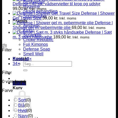
Beskyttelse
Defense | 40 stk. vådservietter til krop og udstyr
Hygiejne
99,00
kr.
Inkl. moms
Skade behandling
Defense | Shower
Sportstasker
Gel Travel Size
39,00
kr.
Inkl. moms
Brands
Defense |
Aesthetic
Shower gel m. pebermynte olie
69,00
kr.
Inkl. moms
Kingz
Defense | Sæt
Scramble
m. 3 styks håndsæbe
189,00
kr.
Inkl. moms
Choke Republic
Fuji Kimonos
Defense Soap
Filter
Smell Well
Kontakt
Reset all
×
Søg
34
×
efter:
Filter
0
vare found
0,00
kr.
Kurv
Farve
Sort
(
0
)
Blå
(
0
)
Hvid
(
0
)
Navy
(
0
)