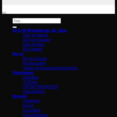
Søg
efter:
Gi’er til Brasiliansk Jiu Jitsu
Gier til mænd
Gi’er til kvinder
Gier til børn
BJJ bælter
No-gi
No Gi Shorts
Rashguards
Spats og kompressionsshorts
Streetwear
Hoodies
T-Shirts
SPORTSBUKSER
Sweatshirts
Brands
Aesthetic
Kingz
Scramble
Fuji Kimonos