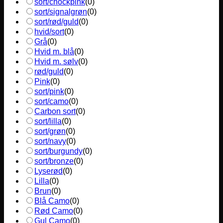
sort/chockpink
(
0
)
sort/signalgrøn
(
0
)
sort/rød/guld
(
0
)
hvid/sort
(
0
)
Grå
(
0
)
Hvid m. blå
(
0
)
Hvid m. sølv
(
0
)
rød/guld
(
0
)
Pink
(
0
)
sort/pink
(
0
)
sort/camo
(
0
)
Carbon sort
(
0
)
sort/lilla
(
0
)
sort/grøn
(
0
)
sort/navy
(
0
)
sort/burgundy
(
0
)
sort/bronze
(
0
)
Lyserød
(
0
)
Lilla
(
0
)
Brun
(
0
)
Blå Camo
(
0
)
Rød Camo
(
0
)
Gul Camo
(
0
)