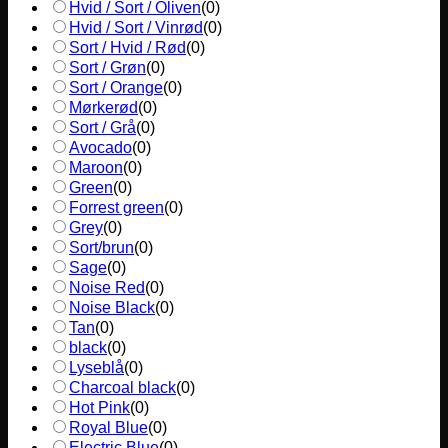
Hvid / Sort / Oliven
(
0
)
Hvid / Sort / Vinrød
(
0
)
Sort / Hvid / Rød
(
0
)
Sort / Grøn
(
0
)
Sort / Orange
(
0
)
Mørkerød
(
0
)
Sort / Grå
(
0
)
Avocado
(
0
)
Maroon
(
0
)
Green
(
0
)
Forrest green
(
0
)
Grey
(
0
)
Sort/brun
(
0
)
Sage
(
0
)
Noise Red
(
0
)
Noise Black
(
0
)
Tan
(
0
)
black
(
0
)
Lyseblå
(
0
)
Charcoal black
(
0
)
Hot Pink
(
0
)
Royal Blue
(
0
)
Electric Blue
(
0
)