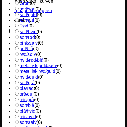
Ingen varer i kurven.
Grøn
(
0
)
sort/sort
(
0
)
Tilbage til shoppen
sort/guld
(
0
)
sort/gul
(
0
)
Varekurv
Rød
(
0
)
sort/hvid
(
0
)
sort/rød
(
0
)
pink/sølv
(
0
)
gul/blå
(
0
)
rød/sølv
(
0
)
hvid/rød/blå
(
0
)
metallisk guld/sølv
(
0
)
metallisk rød/guld
(
0
)
hvid/guld
(
0
)
sort/grå
(
0
)
blå/rød
(
0
)
grå/gul
(
0
)
rød/grå
(
0
)
sort/blå
(
0
)
blå/hvid
(
0
)
rød/hvid
(
0
)
sort/sølv
(
0
)