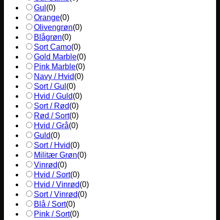
Gul
(
0
)
Orange
(
0
)
Olivengrøn
(
0
)
Blågrøn
(
0
)
Sort Camo
(
0
)
Gold Marble
(
0
)
Pink Marble
(
0
)
Navy / Hvid
(
0
)
Sort / Gul
(
0
)
Hvid / Guld
(
0
)
Sort / Rød
(
0
)
Rød / Sort
(
0
)
Hvid / Grå
(
0
)
Guld
(
0
)
Sort / Hvid
(
0
)
Militær Grøn
(
0
)
Vinrød
(
0
)
Hvid / Sort
(
0
)
Hvid / Vinrød
(
0
)
Sort / Vinrød
(
0
)
Blå / Sort
(
0
)
Pink / Sort
(
0
)