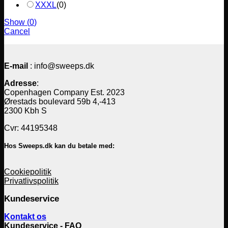
XXXL
(
0
)
Show
(
0
)
Cancel
E-mail
: info@sweeps.dk
Adresse
:
Copenhagen Company Est. 2023
Ørestads boulevard 59b 4,-413
2300 Kbh S
Cvr: 44195348
Hos Sweeps.dk kan du betale med:
Cookiepolitik
Privatlivspolitik
Kundeservice
Kontakt os
Kundeservice - FAQ