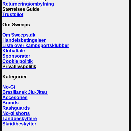
Returnering/ombytning
Størrelses Guide
Trustpilot
Om Sweeps
Om Sweeps.dk
Handelsbetingelser
Liste over kampsportsklubber
Klubaftale
Sponsorater
Cookie politik
Privatlivspolitik
Kategorier
No-Gi
Braziliansk Jiu-Jitsu
Accesories
Brands
Rashguards
No-gi shorts
Tandbeskyttere
Skridtbeskytter