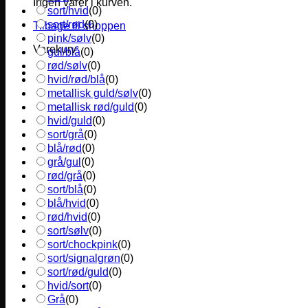
Ingen varer i kurven.
sort/hvid
(
0
)
sort/rød
(
0
)
Tilbage til shoppen
pink/sølv
(
0
)
Varekurv
gul/blå
(
0
)
rød/sølv
(
0
)
hvid/rød/blå
(
0
)
metallisk guld/sølv
(
0
)
metallisk rød/guld
(
0
)
hvid/guld
(
0
)
sort/grå
(
0
)
blå/rød
(
0
)
grå/gul
(
0
)
rød/grå
(
0
)
sort/blå
(
0
)
blå/hvid
(
0
)
rød/hvid
(
0
)
sort/sølv
(
0
)
sort/chockpink
(
0
)
sort/signalgrøn
(
0
)
sort/rød/guld
(
0
)
hvid/sort
(
0
)
Grå
(
0
)