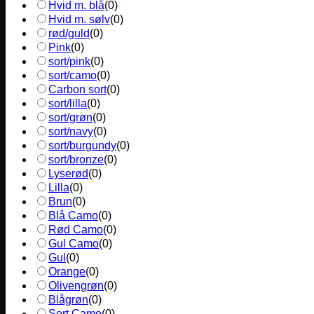
Hvid m. blå
(
0
)
Hvid m. sølv
(
0
)
rød/guld
(
0
)
Pink
(
0
)
sort/pink
(
0
)
sort/camo
(
0
)
Carbon sort
(
0
)
sort/lilla
(
0
)
sort/grøn
(
0
)
sort/navy
(
0
)
sort/burgundy
(
0
)
sort/bronze
(
0
)
Lyserød
(
0
)
Lilla
(
0
)
Brun
(
0
)
Blå Camo
(
0
)
Rød Camo
(
0
)
Gul Camo
(
0
)
Gul
(
0
)
Orange
(
0
)
Olivengrøn
(
0
)
Blågrøn
(
0
)
Sort Camo
(
0
)