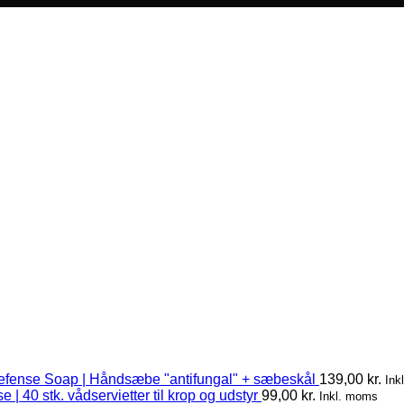
efense Soap | Håndsæbe "antifungal" + sæbeskål
139,00
kr.
Ink
 | 40 stk. vådservietter til krop og udstyr
99,00
kr.
Inkl. moms