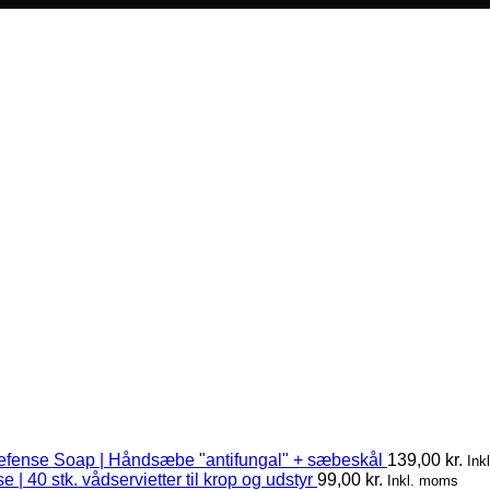
efense Soap | Håndsæbe "antifungal" + sæbeskål
139,00
kr.
Ink
 | 40 stk. vådservietter til krop og udstyr
99,00
kr.
Inkl. moms