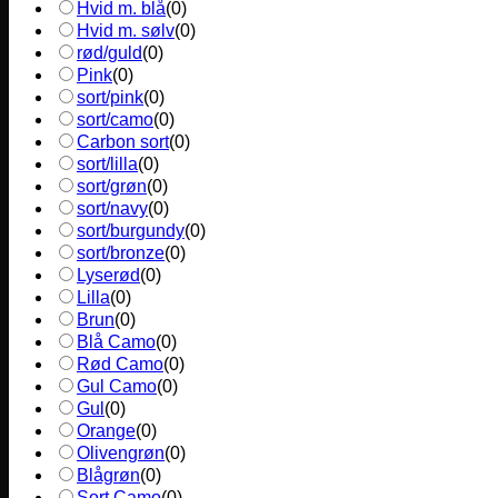
Hvid m. blå
(
0
)
Hvid m. sølv
(
0
)
rød/guld
(
0
)
Pink
(
0
)
sort/pink
(
0
)
sort/camo
(
0
)
Carbon sort
(
0
)
sort/lilla
(
0
)
sort/grøn
(
0
)
sort/navy
(
0
)
sort/burgundy
(
0
)
sort/bronze
(
0
)
Lyserød
(
0
)
Lilla
(
0
)
Brun
(
0
)
Blå Camo
(
0
)
Rød Camo
(
0
)
Gul Camo
(
0
)
Gul
(
0
)
Orange
(
0
)
Olivengrøn
(
0
)
Blågrøn
(
0
)
Sort Camo
(
0
)