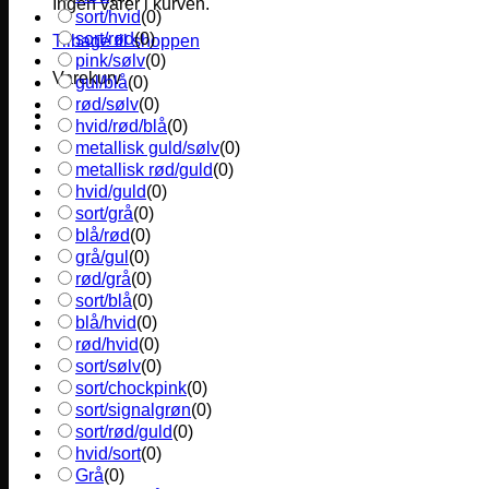
Ingen varer i kurven.
sort/hvid
(
0
)
sort/rød
(
0
)
Tilbage til shoppen
pink/sølv
(
0
)
Varekurv
gul/blå
(
0
)
rød/sølv
(
0
)
hvid/rød/blå
(
0
)
metallisk guld/sølv
(
0
)
metallisk rød/guld
(
0
)
hvid/guld
(
0
)
sort/grå
(
0
)
blå/rød
(
0
)
grå/gul
(
0
)
rød/grå
(
0
)
sort/blå
(
0
)
blå/hvid
(
0
)
rød/hvid
(
0
)
sort/sølv
(
0
)
sort/chockpink
(
0
)
sort/signalgrøn
(
0
)
sort/rød/guld
(
0
)
hvid/sort
(
0
)
Grå
(
0
)