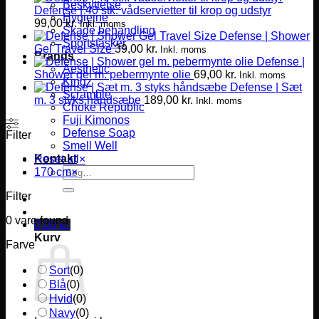
Beskyttelse
Defense | 40 stk. vådservietter til krop og udstyr
Hygiejne
99,00
kr.
Inkl. moms
Skade behandling
Defense | Shower
Sportstasker
Gel Travel Size
39,00
kr.
Inkl. moms
Brands
Defense |
Aesthetic
Shower gel m. pebermynte olie
69,00
kr.
Inkl. moms
Kingz
Defense | Sæt
Scramble
m. 3 styks håndsæbe
189,00
kr.
Inkl. moms
Choke Republic
Fuji Kimonos
Defense Soap
Filter
Smell Well
Kontakt
Reset all
×
Søg
170 cm
×
efter:
Filter
0
vare found
0,00
kr.
Kurv
Farve
Sort
(
0
)
Blå
(
0
)
Hvid
(
0
)
Navy
(
0
)