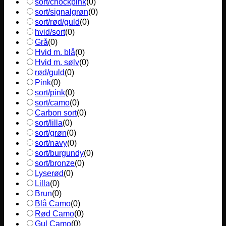
sort/chockpink
(
0
)
sort/signalgrøn
(
0
)
sort/rød/guld
(
0
)
hvid/sort
(
0
)
Grå
(
0
)
Hvid m. blå
(
0
)
Hvid m. sølv
(
0
)
rød/guld
(
0
)
Pink
(
0
)
sort/pink
(
0
)
sort/camo
(
0
)
Carbon sort
(
0
)
sort/lilla
(
0
)
sort/grøn
(
0
)
sort/navy
(
0
)
sort/burgundy
(
0
)
sort/bronze
(
0
)
Lyserød
(
0
)
Lilla
(
0
)
Brun
(
0
)
Blå Camo
(
0
)
Rød Camo
(
0
)
Gul Camo
(
0
)