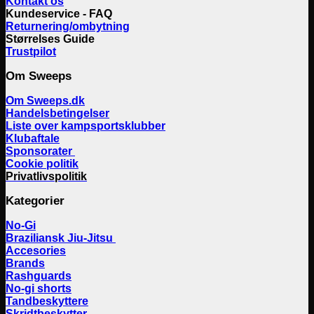
Kontakt os
Kundeservice - FAQ
Returnering/ombytning
Størrelses Guide
Trustpilot
Om Sweeps
Om Sweeps.dk
Handelsbetingelser
Liste over kampsportsklubber
Klubaftale
Sponsorater
Cookie politik
Privatlivspolitik
Kategorier
No-Gi
Braziliansk Jiu-Jitsu
Accesories
Brands
Rashguards
No-gi shorts
Tandbeskyttere
Skridtbeskytter