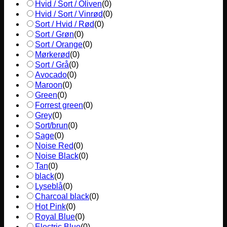
Hvid / Sort / Oliven
(
0
)
Hvid / Sort / Vinrød
(
0
)
Sort / Hvid / Rød
(
0
)
Sort / Grøn
(
0
)
Sort / Orange
(
0
)
Mørkerød
(
0
)
Sort / Grå
(
0
)
Avocado
(
0
)
Maroon
(
0
)
Green
(
0
)
Forrest green
(
0
)
Grey
(
0
)
Sort/brun
(
0
)
Sage
(
0
)
Noise Red
(
0
)
Noise Black
(
0
)
Tan
(
0
)
black
(
0
)
Lyseblå
(
0
)
Charcoal black
(
0
)
Hot Pink
(
0
)
Royal Blue
(
0
)
Electric Blue
(
0
)