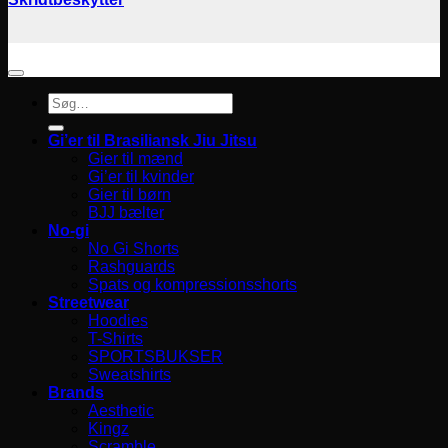
Søg
efter:
Gi’er til Brasiliansk Jiu Jitsu
Gier til mænd
Gi’er til kvinder
Gier til børn
BJJ bælter
No-gi
No Gi Shorts
Rashguards
Spats og kompressionsshorts
Streetwear
Hoodies
T-Shirts
SPORTSBUKSER
Sweatshirts
Brands
Aesthetic
Kingz
Scramble