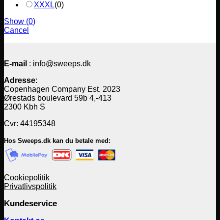
XXXL
(
0
)
Show
(
0
)
Cancel
E-mail
: info@sweeps.dk
Adresse
:
Copenhagen Company Est. 2023
Ørestads boulevard 59b 4,-413
2300 Kbh S
Cvr: 44195348
Hos Sweeps.dk kan du betale med:
Cookiepolitik
Privatlivspolitik
Kundeservice