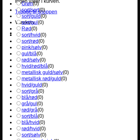
Ingen varer i kurven.
Grøn
(
0
)
sort/sort
(
0
)
Tilbage til shoppen
sort/guld
(
0
)
sort/gul
(
0
)
Varekurv
Rød
(
0
)
sort/hvid
(
0
)
sort/rød
(
0
)
pink/sølv
(
0
)
gul/blå
(
0
)
rød/sølv
(
0
)
hvid/rød/blå
(
0
)
metallisk guld/sølv
(
0
)
metallisk rød/guld
(
0
)
hvid/guld
(
0
)
sort/grå
(
0
)
blå/rød
(
0
)
grå/gul
(
0
)
rød/grå
(
0
)
sort/blå
(
0
)
blå/hvid
(
0
)
rød/hvid
(
0
)
sort/sølv
(
0
)