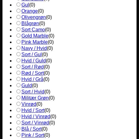
Gul
(
0
)
Orange
(
0
)
Olivengrøn
(
0
)
Blågrøn
(
0
)
Sort Camo
(
0
)
Gold Marble
(
0
)
Pink Marble
(
0
)
Navy / Hvid
(
0
)
Sort / Gul
(
0
)
Hvid / Guld
(
0
)
Sort / Rød
(
0
)
Rød / Sort
(
0
)
Hvid / Grå
(
0
)
Guld
(
0
)
Sort / Hvid
(
0
)
Militær Grøn
(
0
)
Vinrød
(
0
)
Hvid / Sort
(
0
)
Hvid / Vinrød
(
0
)
Sort / Vinrød
(
0
)
Blå / Sort
(
0
)
Pink / Sort
(
0
)