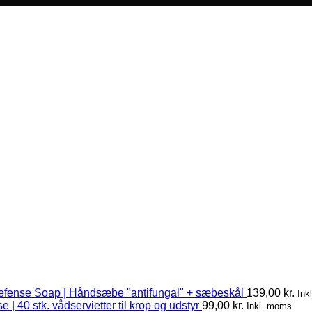
efense Soap | Håndsæbe "antifungal" + sæbeskål
139,00
kr.
Ink
 | 40 stk. vådservietter til krop og udstyr
99,00
kr.
Inkl. moms