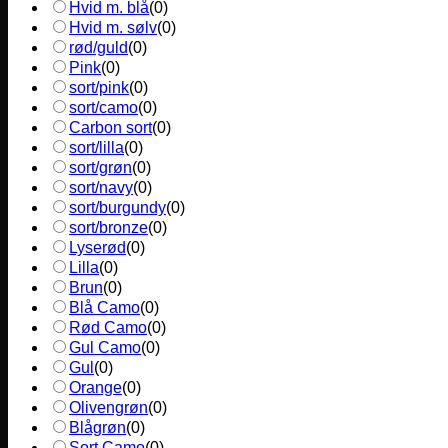
Hvid m. blå
(
0
)
Hvid m. sølv
(
0
)
rød/guld
(
0
)
Pink
(
0
)
sort/pink
(
0
)
sort/camo
(
0
)
Carbon sort
(
0
)
sort/lilla
(
0
)
sort/grøn
(
0
)
sort/navy
(
0
)
sort/burgundy
(
0
)
sort/bronze
(
0
)
Lyserød
(
0
)
Lilla
(
0
)
Brun
(
0
)
Blå Camo
(
0
)
Rød Camo
(
0
)
Gul Camo
(
0
)
Gul
(
0
)
Orange
(
0
)
Olivengrøn
(
0
)
Blågrøn
(
0
)
Sort Camo
(
0
)