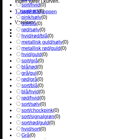
Ingen varer i kurven.
sort/hvid
(
0
)
sort/rød
(
0
)
Tilbage til shoppen
pink/sølv
(
0
)
Varekurv
gul/blå
(
0
)
rød/sølv
(
0
)
hvid/rød/blå
(
0
)
metallisk guld/sølv
(
0
)
metallisk rød/guld
(
0
)
hvid/guld
(
0
)
sort/grå
(
0
)
blå/rød
(
0
)
grå/gul
(
0
)
rød/grå
(
0
)
sort/blå
(
0
)
blå/hvid
(
0
)
rød/hvid
(
0
)
sort/sølv
(
0
)
sort/chockpink
(
0
)
sort/signalgrøn
(
0
)
sort/rød/guld
(
0
)
hvid/sort
(
0
)
Grå
(
0
)