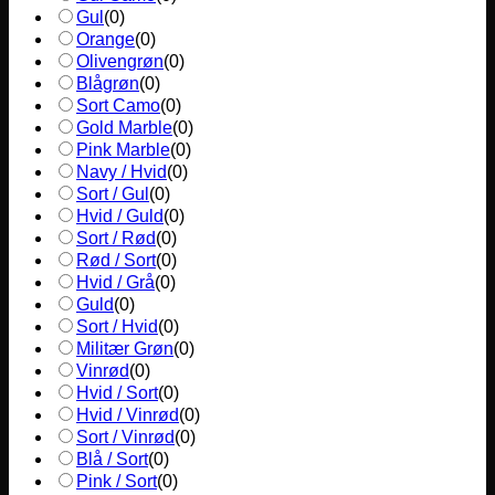
Gul
(
0
)
Orange
(
0
)
Olivengrøn
(
0
)
Blågrøn
(
0
)
Sort Camo
(
0
)
Gold Marble
(
0
)
Pink Marble
(
0
)
Navy / Hvid
(
0
)
Sort / Gul
(
0
)
Hvid / Guld
(
0
)
Sort / Rød
(
0
)
Rød / Sort
(
0
)
Hvid / Grå
(
0
)
Guld
(
0
)
Sort / Hvid
(
0
)
Militær Grøn
(
0
)
Vinrød
(
0
)
Hvid / Sort
(
0
)
Hvid / Vinrød
(
0
)
Sort / Vinrød
(
0
)
Blå / Sort
(
0
)
Pink / Sort
(
0
)