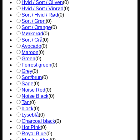
Hvid / Sort / Oliven
(
0
)
Hvid / Sort / Vinrød
(
0
)
Sort / Hvid / Rød
(
0
)
Sort / Grøn
(
0
)
Sort / Orange
(
0
)
Mørkerød
(
0
)
Sort / Grå
(
0
)
Avocado
(
0
)
Maroon
(
0
)
Green
(
0
)
Forrest green
(
0
)
Grey
(
0
)
Sort/brun
(
0
)
Sage
(
0
)
Noise Red
(
0
)
Noise Black
(
0
)
Tan
(
0
)
black
(
0
)
Lyseblå
(
0
)
Charcoal black
(
0
)
Hot Pink
(
0
)
Royal Blue
(
0
)
Electric Blue
(
0
)