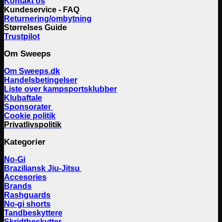
Kontakt os
Kundeservice - FAQ
Returnering/ombytning
Størrelses Guide
Trustpilot
Om Sweeps
Om Sweeps.dk
Handelsbetingelser
Liste over kampsportsklubber
Klubaftale
Sponsorater
Cookie politik
Privatlivspolitik
Kategorier
No-Gi
Braziliansk Jiu-Jitsu
Accesories
Brands
Rashguards
No-gi shorts
Tandbeskyttere
Skridtbeskytter