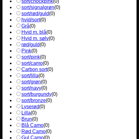
sort/chockpink
(
0
)
sort/signalgrøn
(
0
)
sort/rød/guld
(
0
)
hvid/sort
(
0
)
Grå
(
0
)
Hvid m. blå
(
0
)
Hvid m. sølv
(
0
)
rød/guld
(
0
)
Pink
(
0
)
sort/pink
(
0
)
sort/camo
(
0
)
Carbon sort
(
0
)
sort/lilla
(
0
)
sort/grøn
(
0
)
sort/navy
(
0
)
sort/burgundy
(
0
)
sort/bronze
(
0
)
Lyserød
(
0
)
Lilla
(
0
)
Brun
(
0
)
Blå Camo
(
0
)
Rød Camo
(
0
)
Gul Camo
(
0
)