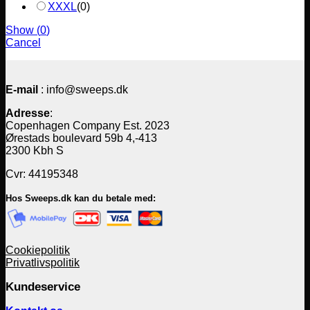
XXXL
(
0
)
Show
(
0
)
Cancel
E-mail
: info@sweeps.dk
Adresse
:
Copenhagen Company Est. 2023
Ørestads boulevard 59b 4,-413
2300 Kbh S
Cvr: 44195348
Hos Sweeps.dk kan du betale med:
Cookiepolitik
Privatlivspolitik
Kundeservice