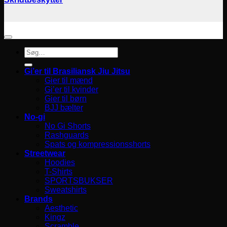
Søg
efter:
Gi’er til Brasiliansk Jiu Jitsu
Gier til mænd
Gi’er til kvinder
Gier til børn
BJJ bælter
No-gi
No Gi Shorts
Rashguards
Spats og kompressionsshorts
Streetwear
Hoodies
T-Shirts
SPORTSBUKSER
Sweatshirts
Brands
Aesthetic
Kingz
Scramble