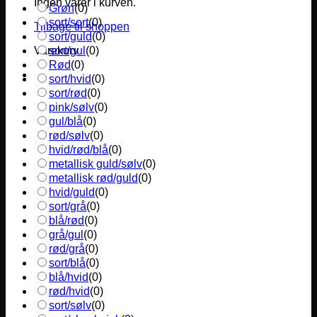
Ingen varer i kurven.
Grøn
(
0
)
sort/sort
(
0
)
Tilbage til shoppen
sort/guld
(
0
)
sort/gul
(
0
)
Varekurv
Rød
(
0
)
sort/hvid
(
0
)
sort/rød
(
0
)
pink/sølv
(
0
)
gul/blå
(
0
)
rød/sølv
(
0
)
hvid/rød/blå
(
0
)
metallisk guld/sølv
(
0
)
metallisk rød/guld
(
0
)
hvid/guld
(
0
)
sort/grå
(
0
)
blå/rød
(
0
)
grå/gul
(
0
)
rød/grå
(
0
)
sort/blå
(
0
)
blå/hvid
(
0
)
rød/hvid
(
0
)
sort/sølv
(
0
)