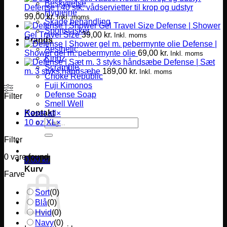
Beskyttelse
Defense | 40 stk. vådservietter til krop og udstyr
Hygiejne
99,00
kr.
Inkl. moms
Skade behandling
Defense | Shower
Sportstasker
Gel Travel Size
39,00
kr.
Inkl. moms
Brands
Defense |
Aesthetic
Shower gel m. pebermynte olie
69,00
kr.
Inkl. moms
Kingz
Defense | Sæt
Scramble
m. 3 styks håndsæbe
189,00
kr.
Inkl. moms
Choke Republic
Fuji Kimonos
Defense Soap
Filter
Smell Well
Kontakt
Reset all
×
Søg
10 oz XL
×
efter:
Filter
0
vare found
0,00
kr.
Kurv
Farve
Sort
(
0
)
Blå
(
0
)
Hvid
(
0
)
Navy
(
0
)