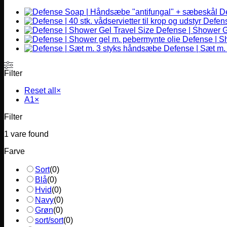
vare
D
har
Defense
flere
Defense | Shower G
varianter.
Defense | S
Mulighederne
Defense | Sæt m.
kan
vælges
på
Filter
varesiden
Reset all
×
A1
×
Filter
1
vare found
Farve
Sort
(
0
)
Blå
(
0
)
Hvid
(
0
)
Navy
(
0
)
Grøn
(
0
)
sort/sort
(
0
)