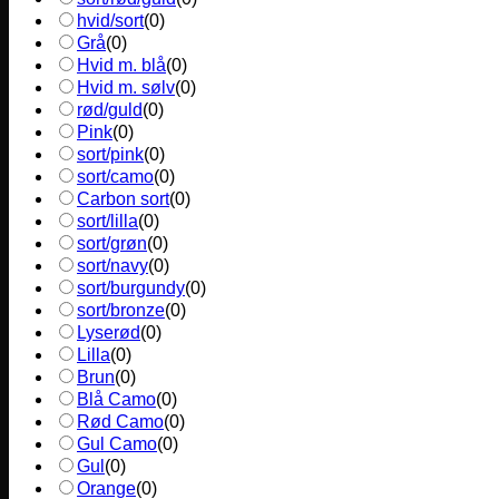
hvid/sort
(
0
)
Grå
(
0
)
Hvid m. blå
(
0
)
Hvid m. sølv
(
0
)
rød/guld
(
0
)
Pink
(
0
)
sort/pink
(
0
)
sort/camo
(
0
)
Carbon sort
(
0
)
sort/lilla
(
0
)
sort/grøn
(
0
)
sort/navy
(
0
)
sort/burgundy
(
0
)
sort/bronze
(
0
)
Lyserød
(
0
)
Lilla
(
0
)
Brun
(
0
)
Blå Camo
(
0
)
Rød Camo
(
0
)
Gul Camo
(
0
)
Gul
(
0
)
Orange
(
0
)