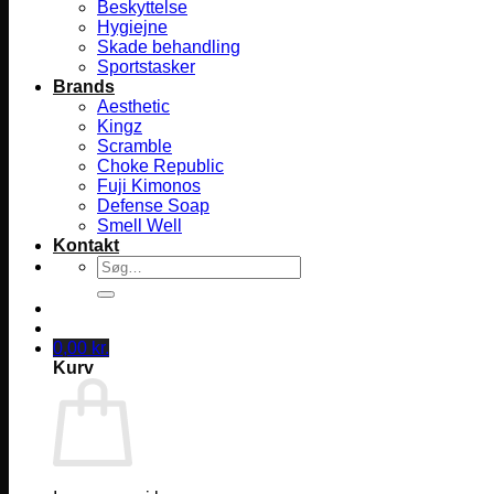
Beskyttelse
Hygiejne
Skade behandling
Sportstasker
Brands
Aesthetic
Kingz
Scramble
Choke Republic
Fuji Kimonos
Defense Soap
Smell Well
Kontakt
Søg
efter:
0,00
kr.
Kurv