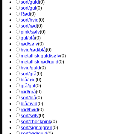
sort/guld
(
0
)
sort/gul
(
0
)
Rød
(
0
)
sort/hvid
(
0
)
sort/rød
(
0
)
pink/sølv
(
0
)
gul/blå
(
0
)
rød/sølv
(
0
)
hvid/rød/blå
(
0
)
metallisk guld/sølv
(
0
)
metallisk rød/guld
(
0
)
hvid/guld
(
0
)
sort/grå
(
0
)
blå/rød
(
0
)
grå/gul
(
0
)
rød/grå
(
0
)
sort/blå
(
0
)
blå/hvid
(
0
)
rød/hvid
(
0
)
sort/sølv
(
0
)
sort/chockpink
(
0
)
sort/signalgrøn
(
0
)
sort/rød/guld
(
0
)