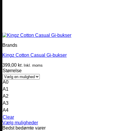
Brands
Kingz Cotton Casual Gi-bukser
399,00
kr.
Inkl. moms
Størrelse
A0
A1
A2
A3
A4
Clear
Vælg muligheder
Dette
Bedst bedømte varer