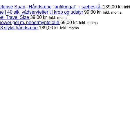
efense Soap | Håndsæbe "antifungal" + sæbeskål
139,00
kr.
Ink
 | 40 stk. vådservietter til krop og udstyr
99,00
kr.
Inkl. moms
el Travel Size
39,00
kr.
Inkl. moms
hower gel m. pebermynte olie
69,00
kr.
Inkl. moms
 3 styks håndsæbe
189,00
kr.
Inkl. moms