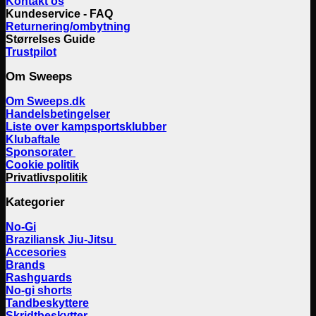
Kontakt os
Kundeservice - FAQ
Returnering/ombytning
Størrelses Guide
Trustpilot
Om Sweeps
Om Sweeps.dk
Handelsbetingelser
Liste over kampsportsklubber
Klubaftale
Sponsorater
Cookie politik
Privatlivspolitik
Kategorier
No-Gi
Braziliansk Jiu-Jitsu
Accesories
Brands
Rashguards
No-gi shorts
Tandbeskyttere
Skridtbeskytter