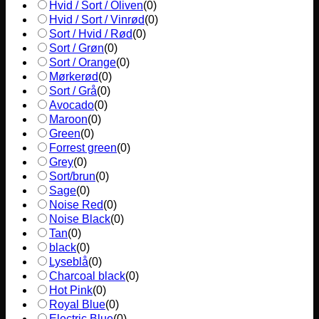
Hvid / Sort / Oliven
(
0
)
Hvid / Sort / Vinrød
(
0
)
Sort / Hvid / Rød
(
0
)
Sort / Grøn
(
0
)
Sort / Orange
(
0
)
Mørkerød
(
0
)
Sort / Grå
(
0
)
Avocado
(
0
)
Maroon
(
0
)
Green
(
0
)
Forrest green
(
0
)
Grey
(
0
)
Sort/brun
(
0
)
Sage
(
0
)
Noise Red
(
0
)
Noise Black
(
0
)
Tan
(
0
)
black
(
0
)
Lyseblå
(
0
)
Charcoal black
(
0
)
Hot Pink
(
0
)
Royal Blue
(
0
)
Electric Blue
(
0
)