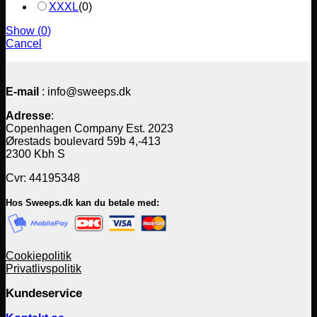
XXXL
(
0
)
Show
(
0
)
Cancel
E-mail
: info@sweeps.dk
Adresse
:
Copenhagen Company Est. 2023
Ørestads boulevard 59b 4,-413
2300 Kbh S
Cvr: 44195348
Hos Sweeps.dk kan du betale med:
Cookiepolitik
Privatlivspolitik
Kundeservice