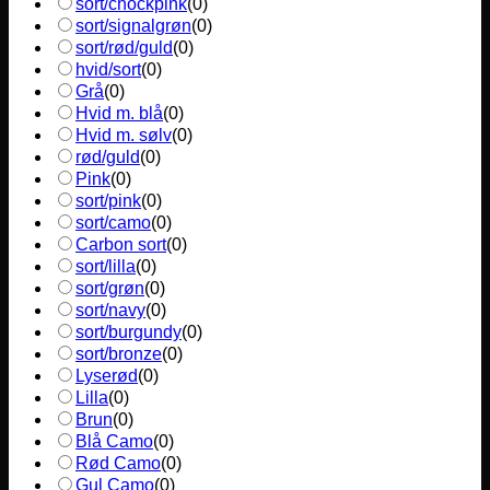
sort/chockpink
(
0
)
sort/signalgrøn
(
0
)
sort/rød/guld
(
0
)
hvid/sort
(
0
)
Grå
(
0
)
Hvid m. blå
(
0
)
Hvid m. sølv
(
0
)
rød/guld
(
0
)
Pink
(
0
)
sort/pink
(
0
)
sort/camo
(
0
)
Carbon sort
(
0
)
sort/lilla
(
0
)
sort/grøn
(
0
)
sort/navy
(
0
)
sort/burgundy
(
0
)
sort/bronze
(
0
)
Lyserød
(
0
)
Lilla
(
0
)
Brun
(
0
)
Blå Camo
(
0
)
Rød Camo
(
0
)
Gul Camo
(
0
)