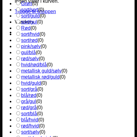
Ingen varer i kurven.
Grøn
(
0
)
sort/sort
(
0
)
Tilbage til shoppen
sort/guld
(
0
)
sort/gul
(
0
)
Varekurv
Rød
(
0
)
sort/hvid
(
0
)
sort/rød
(
0
)
pink/sølv
(
0
)
gul/blå
(
0
)
rød/sølv
(
0
)
hvid/rød/blå
(
0
)
metallisk guld/sølv
(
0
)
metallisk rød/guld
(
0
)
hvid/guld
(
0
)
sort/grå
(
0
)
blå/rød
(
0
)
grå/gul
(
0
)
rød/grå
(
0
)
sort/blå
(
0
)
blå/hvid
(
0
)
rød/hvid
(
0
)
sort/sølv
(
0
)