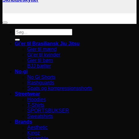
Søg
efter:
Gi’er til Brasiliansk Jiu Jitsu
Gier til mænd
Gi’er til kvinder
Gier til børn
BJJ bælter
No-gi
No Gi Shorts
Rashguards
Spats og kompressionsshorts
Streetwear
Hoodies
T-Shirts
SPORTSBUKSER
Sweatshirts
Brands
Aesthetic
Kingz
Scramble