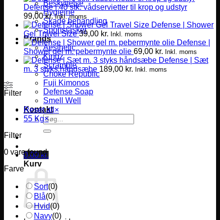
Beskyttelse
Defense | 40 stk. vådservietter til krop og udstyr
Hygiejne
99,00
kr.
Inkl. moms
Skade behandling
Defense | Shower
Sportstasker
Gel Travel Size
39,00
kr.
Inkl. moms
Brands
Defense |
Aesthetic
Shower gel m. pebermynte olie
69,00
kr.
Inkl. moms
Kingz
Defense | Sæt
Scramble
m. 3 styks håndsæbe
189,00
kr.
Inkl. moms
Choke Republic
Fuji Kimonos
Defense Soap
Filter
Smell Well
Kontakt
Reset all
×
Søg
55 Kg
×
efter:
Filter
0
vare found
0,00
kr.
Kurv
Farve
Sort
(
0
)
Blå
(
0
)
Hvid
(
0
)
Navy
(
0
)