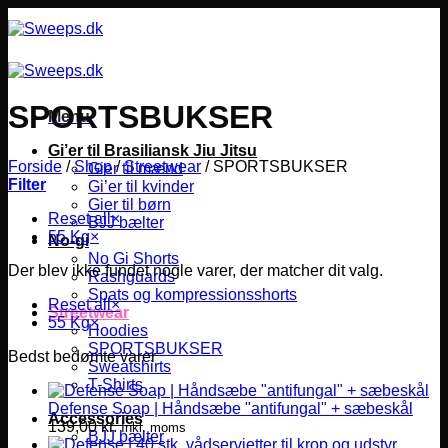
Fortsæt
til
indhold
SPORTSBUKSER
Menu
Gi’er til Brasiliansk Jiu Jitsu
Forside
/
Shop
/
Streetwear
/
SPORTSBUKSER
Gier til mænd
Filter
Gi’er til kvinder
Gier til børn
Reset all
×
BJJ bælter
55 Kg
×
No-gi
No Gi Shorts
Der blev ikke fundet nogle varer, der matcher dit valg.
Rashguards
Spats og kompressionsshorts
Reset all
×
Streetwear
55 Kg
×
Hoodies
SPORTSBUKSER
Bedst bedømte varer
Sweatshirts
T-Shirts
Defense Soap | Håndsæbe "antifungal" + sæbeskål
Accessories
139,00
kr.
Inkl. moms
BJJ bælter