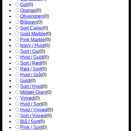
Gul
(
0
)
Orange
(
0
)
Olivengrøn
(
0
)
Blågrøn
(
0
)
Sort Camo
(
0
)
Gold Marble
(
0
)
Pink Marble
(
0
)
Navy / Hvid
(
0
)
Sort / Gul
(
0
)
Hvid / Guld
(
0
)
Sort / Rød
(
0
)
Rød / Sort
(
0
)
Hvid / Grå
(
0
)
Guld
(
0
)
Sort / Hvid
(
0
)
Militær Grøn
(
0
)
Vinrød
(
0
)
Hvid / Sort
(
0
)
Hvid / Vinrød
(
0
)
Sort / Vinrød
(
0
)
Blå / Sort
(
0
)
Pink / Sort
(
0
)