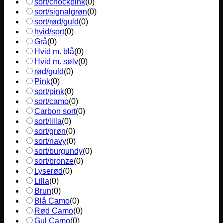
sort/chockpink
(
0
)
sort/signalgrøn
(
0
)
sort/rød/guld
(
0
)
hvid/sort
(
0
)
Grå
(
0
)
Hvid m. blå
(
0
)
Hvid m. sølv
(
0
)
rød/guld
(
0
)
Pink
(
0
)
sort/pink
(
0
)
sort/camo
(
0
)
Carbon sort
(
0
)
sort/lilla
(
0
)
sort/grøn
(
0
)
sort/navy
(
0
)
sort/burgundy
(
0
)
sort/bronze
(
0
)
Lyserød
(
0
)
Lilla
(
0
)
Brun
(
0
)
Blå Camo
(
0
)
Rød Camo
(
0
)
Gul Camo
(
0
)