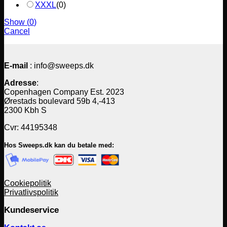
XXXL
(
0
)
Show
(
0
)
Cancel
E-mail
: info@sweeps.dk
Adresse
:
Copenhagen Company Est. 2023
Ørestads boulevard 59b 4,-413
2300 Kbh S
Cvr: 44195348
Hos Sweeps.dk kan du betale med:
Cookiepolitik
Privatlivspolitik
Kundeservice