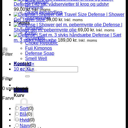
Beskyttelse
Defense | 40 stk. vådservietter til krop og udstyr
Hygiejne
99,00
kr.
Inkl. moms
Skade behandling
Defense | Shower
Sportstasker
Gel Travel Size
39,00
kr.
Inkl. moms
Brands
Defense |
Aesthetic
Shower gel m. pebermynte olie
69,00
kr.
Inkl. moms
Kingz
Defense | Sæt
Scramble
m. 3 styks håndsæbe
189,00
kr.
Inkl. moms
Choke Republic
Fuji Kimonos
Defense Soap
Filter
Smell Well
Kontakt
Reset all
×
Søg
10 oz XL
×
efter:
Filter
0
vare found
0,00
kr.
Kurv
Farve
Sort
(
0
)
Blå
(
0
)
Hvid
(
0
)
Navy
(
0
)