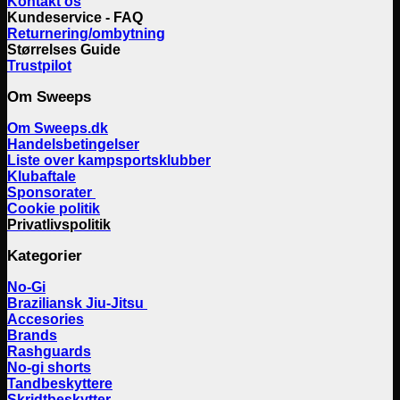
Kontakt os
Kundeservice - FAQ
Returnering/ombytning
Størrelses Guide
Trustpilot
Om Sweeps
Om Sweeps.dk
Handelsbetingelser
Liste over kampsportsklubber
Klubaftale
Sponsorater
Cookie politik
Privatlivspolitik
Kategorier
No-Gi
Braziliansk Jiu-Jitsu
Accesories
Brands
Rashguards
No-gi shorts
Tandbeskyttere
Skridtbeskytter