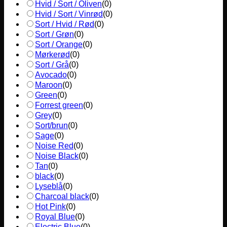
Hvid / Sort / Oliven
(
0
)
Hvid / Sort / Vinrød
(
0
)
Sort / Hvid / Rød
(
0
)
Sort / Grøn
(
0
)
Sort / Orange
(
0
)
Mørkerød
(
0
)
Sort / Grå
(
0
)
Avocado
(
0
)
Maroon
(
0
)
Green
(
0
)
Forrest green
(
0
)
Grey
(
0
)
Sort/brun
(
0
)
Sage
(
0
)
Noise Red
(
0
)
Noise Black
(
0
)
Tan
(
0
)
black
(
0
)
Lyseblå
(
0
)
Charcoal black
(
0
)
Hot Pink
(
0
)
Royal Blue
(
0
)
Electric Blue
(
0
)