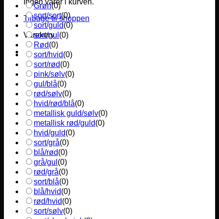
Ingen varer i kurven.
Grøn
(
0
)
sort/sort
(
0
)
Tilbage til shoppen
sort/guld
(
0
)
sort/gul
(
0
)
Varekurv
Rød
(
0
)
sort/hvid
(
0
)
sort/rød
(
0
)
pink/sølv
(
0
)
gul/blå
(
0
)
rød/sølv
(
0
)
hvid/rød/blå
(
0
)
metallisk guld/sølv
(
0
)
metallisk rød/guld
(
0
)
hvid/guld
(
0
)
sort/grå
(
0
)
blå/rød
(
0
)
grå/gul
(
0
)
rød/grå
(
0
)
sort/blå
(
0
)
blå/hvid
(
0
)
rød/hvid
(
0
)
sort/sølv
(
0
)