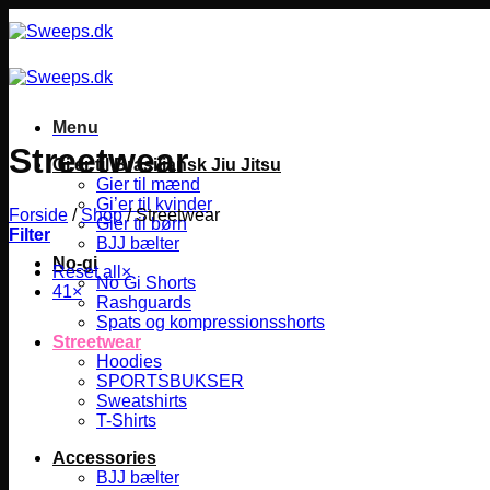
Fortsæt
til
indhold
Menu
Streetwear
Gi’er til Brasiliansk Jiu Jitsu
Gier til mænd
Gi’er til kvinder
Forside
/
Shop
/
Streetwear
Gier til børn
Filter
BJJ bælter
No-gi
Reset all
×
No Gi Shorts
41
×
Rashguards
Spats og kompressionsshorts
Streetwear
Hoodies
SPORTSBUKSER
Sweatshirts
T-Shirts
Accessories
BJJ bælter