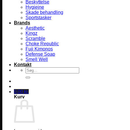
Beskyttelse
Hygiejne
Skade behandling
Sportstasker
Brands
Aesthetic
Kingz
Scramble
Choke Republic
Fuji Kimonos
Defense Soap
Smell Well
Kontakt
Søg
efter:
0,00
kr.
Kurv