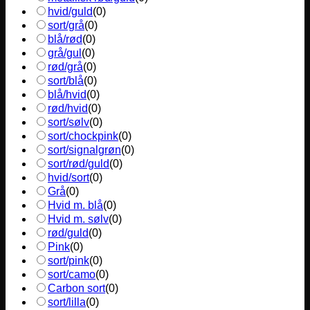
hvid/guld
(
0
)
sort/grå
(
0
)
blå/rød
(
0
)
grå/gul
(
0
)
rød/grå
(
0
)
sort/blå
(
0
)
blå/hvid
(
0
)
rød/hvid
(
0
)
sort/sølv
(
0
)
sort/chockpink
(
0
)
sort/signalgrøn
(
0
)
sort/rød/guld
(
0
)
hvid/sort
(
0
)
Grå
(
0
)
Hvid m. blå
(
0
)
Hvid m. sølv
(
0
)
rød/guld
(
0
)
Pink
(
0
)
sort/pink
(
0
)
sort/camo
(
0
)
Carbon sort
(
0
)
sort/lilla
(
0
)