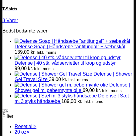
T-Shirts
3 Varer
Bedst bedømte varer
Defense Soap | Håndsæbe "antifungal" + sæbeskål
139,00
kr.
Inkl. moms
Defense | 40 stk. vådservietter til krop og udstyr
99,00
kr.
Inkl. moms
Defense | Shower
Gel Travel Size
39,00
kr.
Inkl. moms
Defense |
Shower gel m. pebermynte olie
69,00
kr.
Inkl. moms
Defense | Sæt
m. 3 styks håndsæbe
189,00
kr.
Inkl. moms
Filter
Reset all
×
20 oz
×