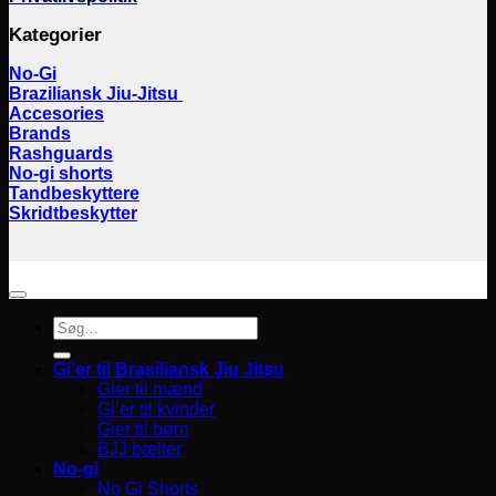
Kategorier
No-Gi
Braziliansk Jiu-Jitsu
Accesories
Brands
Rashguards
No-gi shorts
Tandbeskyttere
Skridtbeskytter
Søg
efter:
Gi’er til Brasiliansk Jiu Jitsu
Gier til mænd
Gi’er til kvinder
Gier til børn
BJJ bælter
No-gi
No Gi Shorts