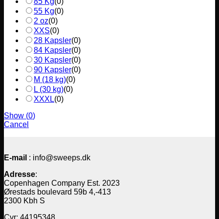
85 Kg
(
0
)
55 Kg
(
0
)
2 oz
(
0
)
XXS
(
0
)
28 Kapsler
(
0
)
84 Kapsler
(
0
)
30 Kapsler
(
0
)
90 Kapsler
(
0
)
M (18 kg)
(
0
)
L (30 kg)
(
0
)
XXXL
(
0
)
Show
(
0
)
Cancel
E-mail
: info@sweeps.dk
Adresse
:
Copenhagen Company Est. 2023
Ørestads boulevard 59b 4,-413
2300 Kbh S
Cvr: 44195348