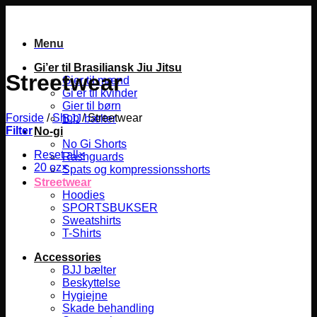
Fortsæt
til
indhold
Menu
Gi’er til Brasiliansk Jiu Jitsu
Streetwear
Gier til mænd
Gi’er til kvinder
Gier til børn
Forside
/
Shop
/
Streetwear
BJJ bælter
Filter
No-gi
No Gi Shorts
Reset all
×
Rashguards
20 oz
×
Spats og kompressionsshorts
Streetwear
Hoodies
SPORTSBUKSER
Sweatshirts
T-Shirts
Accessories
BJJ bælter
Beskyttelse
Hygiejne
Skade behandling