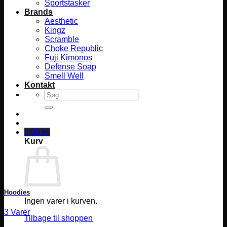
Sportstasker
Brands
Aesthetic
Kingz
Scramble
Choke Republic
Fuji Kimonos
Defense Soap
Smell Well
Kontakt
Søg
efter:
0,00
kr.
Kurv
Hoodies
Ingen varer i kurven.
3 Varer
Tilbage til shoppen