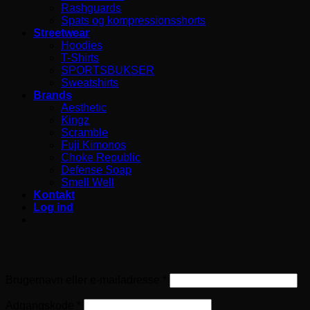
Rashguards
Spats og kompressionsshorts
Streetwear
Hoodies
T-Shirts
SPORTSBUKSER
Sweatshirts
Brands
Aesthetic
Kingz
Scramble
Fuji Kimonos
Choke Republic
Defense Soap
Smell Well
Kontakt
Log ind
Log ind
Påkrævet
Brugernavn eller e-mailadresse
*
Påkrævet
Adgangskode
*