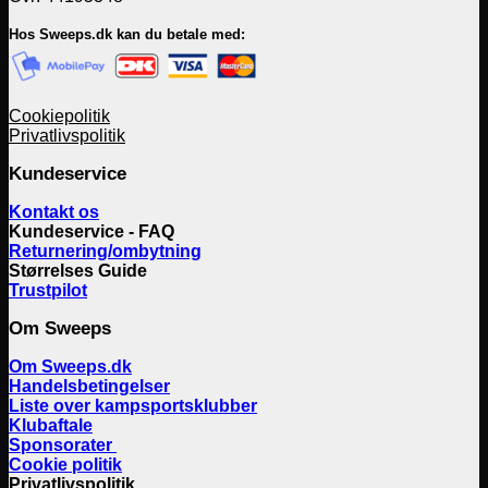
Hos Sweeps.dk kan du betale med:
Cookiepolitik
Privatlivspolitik
Kundeservice
Kontakt os
Kundeservice - FAQ
Returnering/ombytning
Størrelses Guide
Trustpilot
Om Sweeps
Om Sweeps.dk
Handelsbetingelser
Liste over kampsportsklubber
Klubaftale
Sponsorater
Cookie politik
Privatlivspolitik