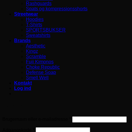
Rashguards
Spats og kompressionsshorts
Streetwear
Hoodies
T-Shirts
SPORTSBUKSER
Sweatshirts
Brands
Aesthetic
Kingz
Scramble
Fuji Kimonos
Choke Republic
Defense Soap
Smell Well
Kontakt
Log ind
Log ind
Påkrævet
Brugernavn eller e-mailadresse
*
Påkrævet
Adgangskode
*