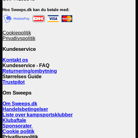
Hos Sweeps.dk kan du betale med:
Cookiepolitik
Privatlivspolitik
Kundeservice
Kontakt os
Kundeservice - FAQ
Returnering/ombytning
Størrelses Guide
Trustpilot
Om Sweeps
Om Sweeps.dk
Handelsbetingelser
Liste over kampsportsklubber
Klubaftale
Sponsorater
Cookie politik
Privatlivspolitik