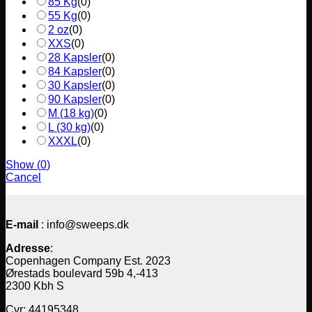
85 Kg
(
0
)
55 Kg
(
0
)
2 oz
(
0
)
XXS
(
0
)
28 Kapsler
(
0
)
84 Kapsler
(
0
)
30 Kapsler
(
0
)
90 Kapsler
(
0
)
M (18 kg)
(
0
)
L (30 kg)
(
0
)
XXXL
(
0
)
Show
(
0
)
Cancel
E-mail
: info@sweeps.dk
Adresse
:
Copenhagen Company Est. 2023
Ørestads boulevard 59b 4,-413
2300 Kbh S
Cvr: 44195348