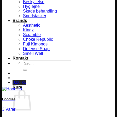
Beskyttelse
Hygiejne
Skade behandling
Sportstasker
Brands
Aesthetic
Kingz
Scramble
Choke Republic
Fuji Kimonos
Defense Soap
Smell Well
Kontakt
Søg
efter:
0,00
kr.
Kurv
Hoodies
3 Varer