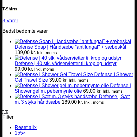
T-Shirts
3 Varer
Bedst bedømte varer
Defense Soap | Håndsæbe "antifungal" + sæbeskål
139,00
kr.
Inkl. moms
Defense | 40 stk. vådservietter til krop og udstyr
99,00
kr.
Inkl. moms
Defense | Shower
Gel Travel Size
39,00
kr.
Inkl. moms
Defense |
Shower gel m. pebermynte olie
69,00
kr.
Inkl. moms
Defense | Sæt
m. 3 styks håndsæbe
189,00
kr.
Inkl. moms
Filter
Reset all
×
155
×