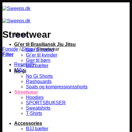
Fortsæt
til
indhold
Streetwear
Menu
Gi’er til Brasiliansk Jiu Jitsu
Forside
/
Shop
/
Streetwear
Gier til mænd
Filter
Gi’er til kvinder
Gier til børn
Reset all
×
BJJ bælter
155
×
No-gi
No Gi Shorts
Rashguards
Spats og kompressionsshorts
Streetwear
Hoodies
SPORTSBUKSER
Sweatshirts
T-Shirts
Accessories
BJJ bælter