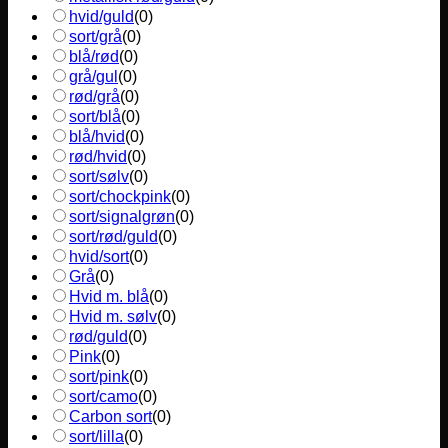
hvid/guld
(
0
)
sort/grå
(
0
)
blå/rød
(
0
)
grå/gul
(
0
)
rød/grå
(
0
)
sort/blå
(
0
)
blå/hvid
(
0
)
rød/hvid
(
0
)
sort/sølv
(
0
)
sort/chockpink
(
0
)
sort/signalgrøn
(
0
)
sort/rød/guld
(
0
)
hvid/sort
(
0
)
Grå
(
0
)
Hvid m. blå
(
0
)
Hvid m. sølv
(
0
)
rød/guld
(
0
)
Pink
(
0
)
sort/pink
(
0
)
sort/camo
(
0
)
Carbon sort
(
0
)
sort/lilla
(
0
)