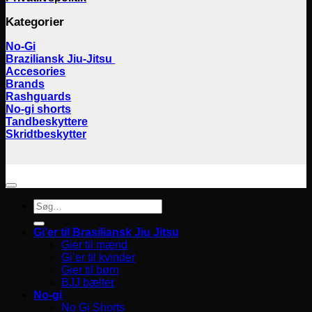
Kategorier
No-Gi
Braziliansk Jiu-Jitsu
Accesories
Brands
Rashguards
No-gi shorts
Tandbeskyttere
Skridtbeskytter
Søg
efter:
Gi’er til Brasiliansk Jiu Jitsu
Gier til mænd
Gi’er til kvinder
Gier til børn
BJJ bælter
No-gi
No Gi Shorts