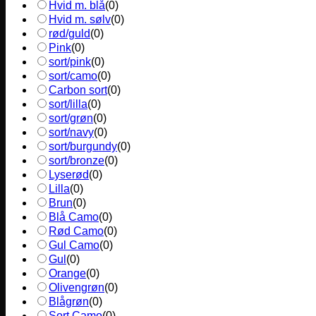
Hvid m. blå
(
0
)
Hvid m. sølv
(
0
)
rød/guld
(
0
)
Pink
(
0
)
sort/pink
(
0
)
sort/camo
(
0
)
Carbon sort
(
0
)
sort/lilla
(
0
)
sort/grøn
(
0
)
sort/navy
(
0
)
sort/burgundy
(
0
)
sort/bronze
(
0
)
Lyserød
(
0
)
Lilla
(
0
)
Brun
(
0
)
Blå Camo
(
0
)
Rød Camo
(
0
)
Gul Camo
(
0
)
Gul
(
0
)
Orange
(
0
)
Olivengrøn
(
0
)
Blågrøn
(
0
)
Sort Camo
(
0
)