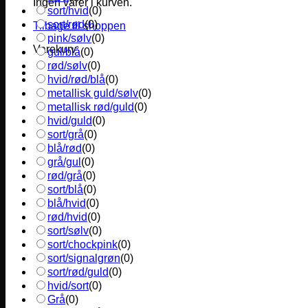
Ingen varer i kurven.
sort/hvid
(
0
)
sort/rød
(
0
)
Tilbage til shoppen
pink/sølv
(
0
)
Varekurv
gul/blå
(
0
)
rød/sølv
(
0
)
hvid/rød/blå
(
0
)
metallisk guld/sølv
(
0
)
metallisk rød/guld
(
0
)
hvid/guld
(
0
)
sort/grå
(
0
)
blå/rød
(
0
)
grå/gul
(
0
)
rød/grå
(
0
)
sort/blå
(
0
)
blå/hvid
(
0
)
rød/hvid
(
0
)
sort/sølv
(
0
)
sort/chockpink
(
0
)
sort/signalgrøn
(
0
)
sort/rød/guld
(
0
)
hvid/sort
(
0
)
Grå
(
0
)