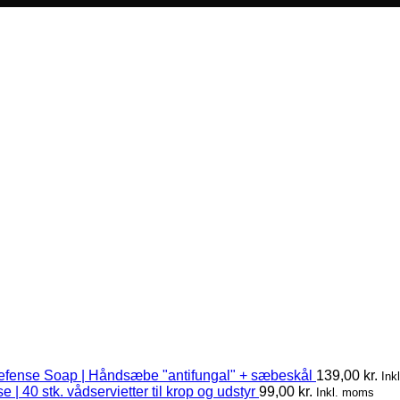
efense Soap | Håndsæbe "antifungal" + sæbeskål
139,00
kr.
Ink
 | 40 stk. vådservietter til krop og udstyr
99,00
kr.
Inkl. moms