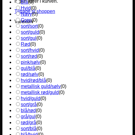
Ingen varer i kurven.
Blå
(
0
)
Hvid
(
0
)
Tilbage til shoppen
Navy
(
0
)
Grøn
(
0
)
Varekurv
sort/sort
(
0
)
sort/guld
(
0
)
sort/gul
(
0
)
Rød
(
0
)
sort/hvid
(
0
)
sort/rød
(
0
)
pink/sølv
(
0
)
gul/blå
(
0
)
rød/sølv
(
0
)
hvid/rød/blå
(
0
)
metallisk guld/sølv
(
0
)
metallisk rød/guld
(
0
)
hvid/guld
(
0
)
sort/grå
(
0
)
blå/rød
(
0
)
grå/gul
(
0
)
rød/grå
(
0
)
sort/blå
(
0
)
blå/hvid
(
0
)