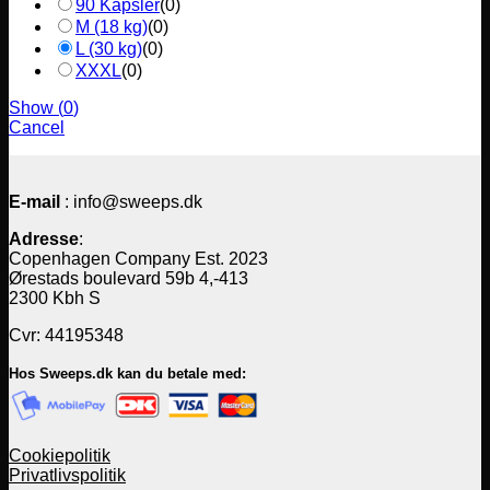
90 Kapsler
(
0
)
M (18 kg)
(
0
)
L (30 kg)
(
0
)
XXXL
(
0
)
Show
(
0
)
Cancel
E-mail
: info@sweeps.dk
Adresse
:
Copenhagen Company Est. 2023
Ørestads boulevard 59b 4,-413
2300 Kbh S
Cvr: 44195348
Hos Sweeps.dk kan du betale med:
Cookiepolitik
Privatlivspolitik