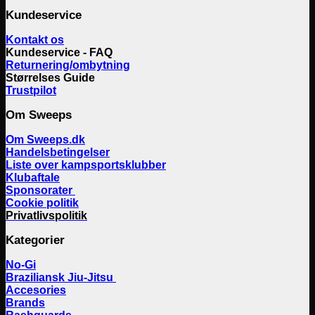
Kundeservice
Kontakt os
Kundeservice - FAQ
Returnering/ombytning
Størrelses Guide
Trustpilot
Om Sweeps
Om Sweeps.dk
Handelsbetingelser
Liste over kampsportsklubber
Klubaftale
Sponsorater
Cookie politik
Privatlivspolitik
Kategorier
No-Gi
Braziliansk Jiu-Jitsu
Accesories
Brands