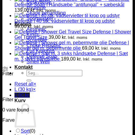
Beskyttelse
Defense Soap | Håndsæbe "antifungal" + sæbeskål
Hygiejne
139,00
kr.
Inkl. moms
Skade behandling
Sportstasker
Defense | 40 stk. vådservietter til krop og udstyr
Brands
99,00
kr.
Inkl. moms
Aesthetic
Defense | Shower
Kingz
Gel Travel Size
39,00
kr.
Inkl. moms
Scramble
Defense |
Choke Republic
Shower gel m. pebermynte olie
69,00
kr.
Inkl. moms
Fuji Kimonos
Defense | Sæt
Defense Soap
m. 3 styks håndsæbe
189,00
kr.
Inkl. moms
Smell Well
Kontakt
Søg
Filter
efter:
Reset all
×
L (30 kg)
×
0,00
kr.
Filter
Kurv
0
vare found
Farve
Sort
(
0
)