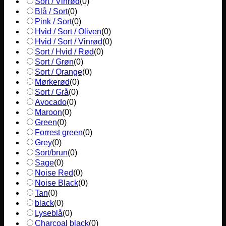
Sort / Vinrød
(
0
)
Blå / Sort
(
0
)
Pink / Sort
(
0
)
Hvid / Sort / Oliven
(
0
)
Hvid / Sort / Vinrød
(
0
)
Sort / Hvid / Rød
(
0
)
Sort / Grøn
(
0
)
Sort / Orange
(
0
)
Mørkerød
(
0
)
Sort / Grå
(
0
)
Avocado
(
0
)
Maroon
(
0
)
Green
(
0
)
Forrest green
(
0
)
Grey
(
0
)
Sort/brun
(
0
)
Sage
(
0
)
Noise Red
(
0
)
Noise Black
(
0
)
Tan
(
0
)
black
(
0
)
Lyseblå
(
0
)
Charcoal black
(
0
)