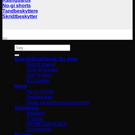
Rashguards
No-gi shorts
Tandbeskyttere
Skridtbeskytter
Søg
efter:
Gi’er til Brasiliansk Jiu Jitsu
Gier til mænd
Gi’er til kvinder
Gier til børn
BJJ bælter
No-gi
No Gi Shorts
Rashguards
Spats og kompressionsshorts
Streetwear
Hoodies
T-Shirts
SPORTSBUKSER
Sweatshirts
Brands