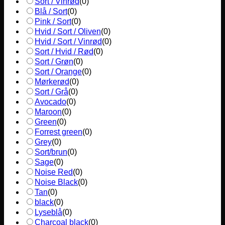
Sort / Vinrød
(
0
)
Blå / Sort
(
0
)
Pink / Sort
(
0
)
Hvid / Sort / Oliven
(
0
)
Hvid / Sort / Vinrød
(
0
)
Sort / Hvid / Rød
(
0
)
Sort / Grøn
(
0
)
Sort / Orange
(
0
)
Mørkerød
(
0
)
Sort / Grå
(
0
)
Avocado
(
0
)
Maroon
(
0
)
Green
(
0
)
Forrest green
(
0
)
Grey
(
0
)
Sort/brun
(
0
)
Sage
(
0
)
Noise Red
(
0
)
Noise Black
(
0
)
Tan
(
0
)
black
(
0
)
Lyseblå
(
0
)
Charcoal black
(
0
)