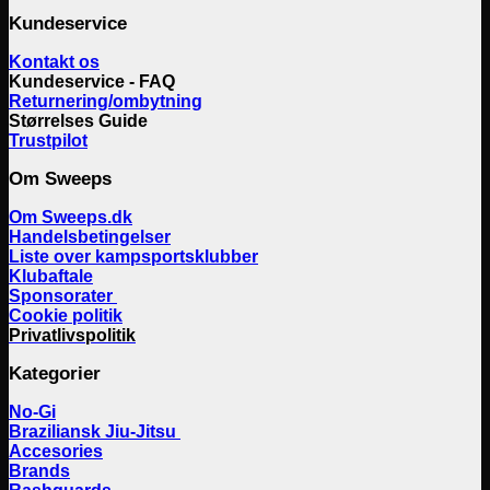
Kundeservice
Kontakt os
Kundeservice - FAQ
Returnering/ombytning
Størrelses Guide
Trustpilot
Om Sweeps
Om Sweeps.dk
Handelsbetingelser
Liste over kampsportsklubber
Klubaftale
Sponsorater
Cookie politik
Privatlivspolitik
Kategorier
No-Gi
Braziliansk Jiu-Jitsu
Accesories
Brands