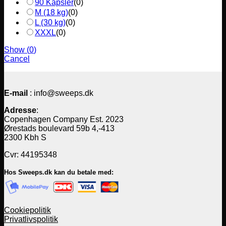
90 Kapsler
(
0
)
M (18 kg)
(
0
)
L (30 kg)
(
0
)
XXXL
(
0
)
Show
(
0
)
Cancel
E-mail
: info@sweeps.dk
Adresse
:
Copenhagen Company Est. 2023
Ørestads boulevard 59b 4,-413
2300 Kbh S
Cvr: 44195348
Hos Sweeps.dk kan du betale med:
Cookiepolitik
Privatlivspolitik