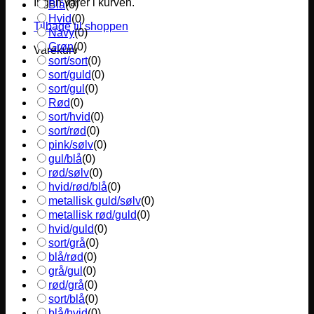
Ingen varer i kurven.
Blå
(
0
)
Hvid
(
0
)
Tilbage til shoppen
Navy
(
0
)
Grøn
(
0
)
Varekurv
sort/sort
(
0
)
sort/guld
(
0
)
sort/gul
(
0
)
Rød
(
0
)
sort/hvid
(
0
)
sort/rød
(
0
)
pink/sølv
(
0
)
gul/blå
(
0
)
rød/sølv
(
0
)
hvid/rød/blå
(
0
)
metallisk guld/sølv
(
0
)
metallisk rød/guld
(
0
)
hvid/guld
(
0
)
sort/grå
(
0
)
blå/rød
(
0
)
grå/gul
(
0
)
rød/grå
(
0
)
sort/blå
(
0
)
blå/hvid
(
0
)