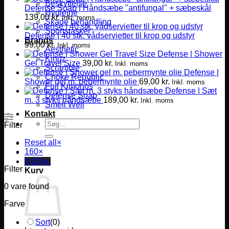
Beskyttelse
Defense Soap | Håndsæbe "antifungal" + sæbeskål
Hygiejne
139,00
kr.
Inkl. moms
Skade behandling
Sportstasker
Defense | 40 stk. vådservietter til krop og udstyr
Brands
99,00
kr.
Inkl. moms
Aesthetic
Defense | Shower
Kingz
Gel Travel Size
39,00
kr.
Inkl. moms
Scramble
Defense |
Choke Republic
Shower gel m. pebermynte olie
69,00
kr.
Inkl. moms
Fuji Kimonos
Defense | Sæt
Defense Soap
m. 3 styks håndsæbe
189,00
kr.
Inkl. moms
Smell Well
Kontakt
Søg
Filter
efter:
Reset all
×
160
×
0,00
kr.
Filter
Kurv
0
vare found
Farve
Sort
(
0
)