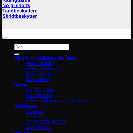
Rashguards
No-gi shorts
Tandbeskyttere
Skridtbeskytter
Søg
efter:
Gi’er til Brasiliansk Jiu Jitsu
Gier til mænd
Gi’er til kvinder
Gier til børn
BJJ bælter
No-gi
No Gi Shorts
Rashguards
Spats og kompressionsshorts
Streetwear
Hoodies
T-Shirts
SPORTSBUKSER
Sweatshirts
Brands