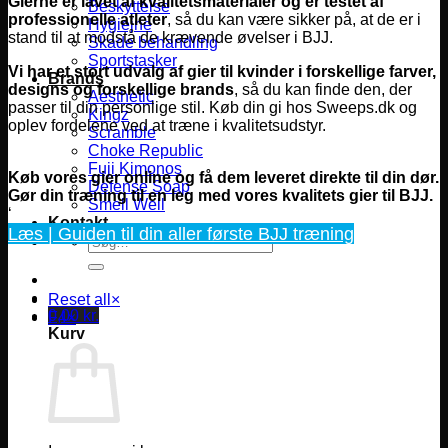
Gierne er lavet af kvalitetsmaterialer og er testet af
Beskyttelse
professionelle atleter
, så du kan være sikker på, at de er i
Hygiejne
stand til at modstå de krævende øvelser i BJJ.
Skade behandling
Sportstasker
Vi har et stort udvalg af gier til kvinder i forskellige farver,
Brands
designs og forskellige brands
, så du kan finde den, der
Aesthetic
passer til din personlige stil. Køb din gi hos Sweeps.dk og
Kingz
oplev fordelene ved at træne i kvalitetsudstyr.
Scramble
Choke Republic
Fuji Kimonos
Køb vores gier online og få dem leveret direkte til din dør.
Defense Soap
Gør din træning til en leg med vores kvalitets gier til BJJ
.
Smell Well
‘
Kontakt
Læs | Guiden til din aller første BJJ træning
Søg
efter:
Reset all
×
0,00
kr.
F4
×
Kurv