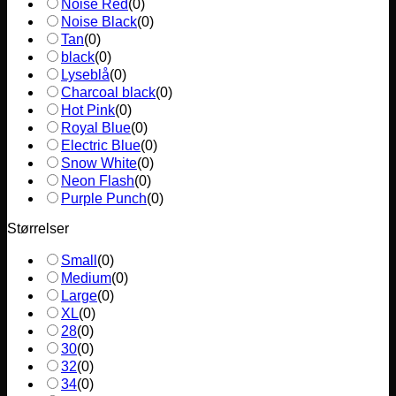
Noise Red
(
0
)
Noise Black
(
0
)
Tan
(
0
)
black
(
0
)
Lyseblå
(
0
)
Charcoal black
(
0
)
Hot Pink
(
0
)
Royal Blue
(
0
)
Electric Blue
(
0
)
Snow White
(
0
)
Neon Flash
(
0
)
Purple Punch
(
0
)
Størrelser
Small
(
0
)
Medium
(
0
)
Large
(
0
)
XL
(
0
)
28
(
0
)
30
(
0
)
32
(
0
)
34
(
0
)