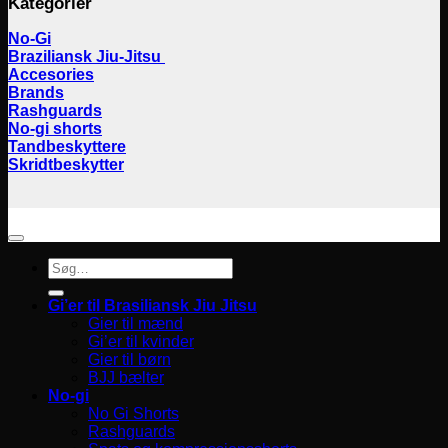
Kategorier
No-Gi
Braziliansk Jiu-Jitsu
Accesories
Brands
Rashguards
No-gi shorts
Tandbeskyttere
Skridtbeskytter
Søg
efter:
Gi’er til Brasiliansk Jiu Jitsu
Gier til mænd
Gi’er til kvinder
Gier til børn
BJJ bælter
No-gi
No Gi Shorts
Rashguards