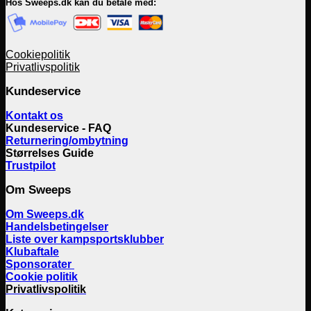
Hos Sweeps.dk kan du betale med:
Cookiepolitik
Privatlivspolitik
Kundeservice
Kontakt os
Kundeservice - FAQ
Returnering/ombytning
Størrelses Guide
Trustpilot
Om Sweeps
Om Sweeps.dk
Handelsbetingelser
Liste over kampsportsklubber
Klubaftale
Sponsorater
Cookie politik
Privatlivspolitik