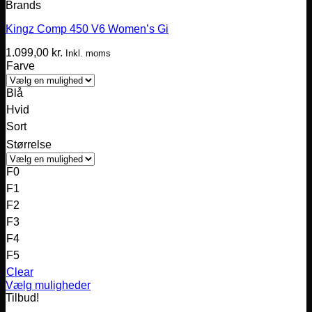
Brands
Kingz Comp 450 V6 Women’s Gi
1.099,00
kr.
Inkl. moms
Farve
Blå
Hvid
Sort
Størrelse
F0
F1
F2
F3
F4
F5
Clear
Vælg muligheder
Dette
Tilbud!
vare