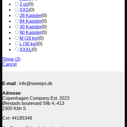
2 oz
(
0
)
XXS
(
0
)
28 Kapsler
(
0
)
84 Kapsler
(
0
)
30 Kapsler
(
0
)
90 Kapsler
(
0
)
M (18 kg)
(
0
)
L (30 kg)
(
0
)
XXXL
(
0
)
Show
(
2
)
Cancel
E-mail
: info@sweeps.dk
Adresse
:
Copenhagen Company Est. 2023
Ørestads boulevard 59b 4,-413
2300 Kbh S
Cvr: 44195348