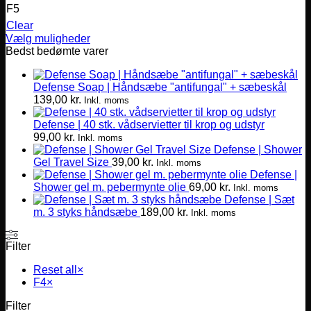
F5
Clear
Vælg muligheder
Dette
Bedst bedømte varer
vare
har
Defense Soap | Håndsæbe "antifungal" + sæbeskål
flere
139,00
kr.
varianter.
Inkl. moms
Mulighederne
Defense | 40 stk. vådservietter til krop og udstyr
kan
99,00
kr.
vælges
Inkl. moms
Defense | Shower
på
Gel Travel Size
39,00
kr.
varesiden
Inkl. moms
Defense |
Shower gel m. pebermynte olie
69,00
kr.
Inkl. moms
Defense | Sæt
m. 3 styks håndsæbe
189,00
kr.
Inkl. moms
Filter
Reset all
×
F4
×
Filter