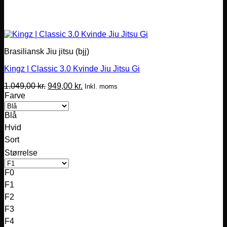
Brasiliansk Jiu jitsu (bjj)
Kingz | Classic 3.0 Kvinde Jiu Jitsu Gi
Den
Den
1.049,00
kr.
949,00
kr.
Inkl. moms
oprindelige
aktuelle
Farve
pris
pris
var:
er:
Blå
1.049,00 kr..
949,00 kr..
Hvid
Sort
Størrelse
F0
F1
F2
F3
F4