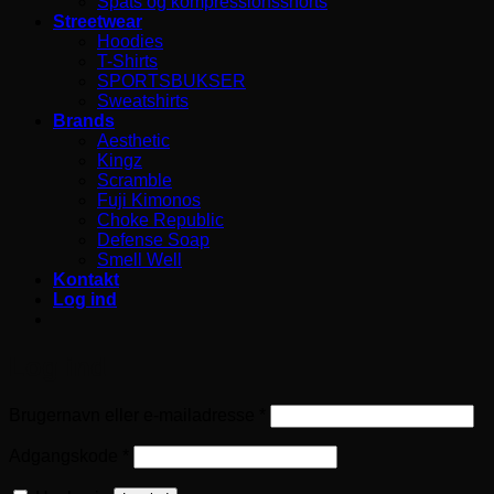
Spats og kompressionsshorts
Streetwear
Hoodies
T-Shirts
SPORTSBUKSER
Sweatshirts
Brands
Aesthetic
Kingz
Scramble
Fuji Kimonos
Choke Republic
Defense Soap
Smell Well
Kontakt
Log ind
Log ind
Påkrævet
Brugernavn eller e-mailadresse
*
Påkrævet
Adgangskode
*