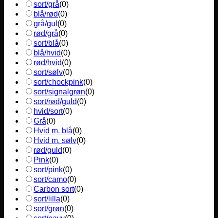
sort/grå
(
0
)
blå/rød
(
0
)
grå/gul
(
0
)
rød/grå
(
0
)
sort/blå
(
0
)
blå/hvid
(
0
)
rød/hvid
(
0
)
sort/sølv
(
0
)
sort/chockpink
(
0
)
sort/signalgrøn
(
0
)
sort/rød/guld
(
0
)
hvid/sort
(
0
)
Grå
(
0
)
Hvid m. blå
(
0
)
Hvid m. sølv
(
0
)
rød/guld
(
0
)
Pink
(
0
)
sort/pink
(
0
)
sort/camo
(
0
)
Carbon sort
(
0
)
sort/lilla
(
0
)
sort/grøn
(
0
)