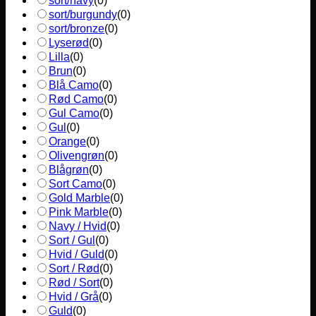
sort/navy
(
0
)
sort/burgundy
(
0
)
sort/bronze
(
0
)
Lyserød
(
0
)
Lilla
(
0
)
Brun
(
0
)
Blå Camo
(
0
)
Rød Camo
(
0
)
Gul Camo
(
0
)
Gul
(
0
)
Orange
(
0
)
Olivengrøn
(
0
)
Blågrøn
(
0
)
Sort Camo
(
0
)
Gold Marble
(
0
)
Pink Marble
(
0
)
Navy / Hvid
(
0
)
Sort / Gul
(
0
)
Hvid / Guld
(
0
)
Sort / Rød
(
0
)
Rød / Sort
(
0
)
Hvid / Grå
(
0
)
Guld
(
0
)