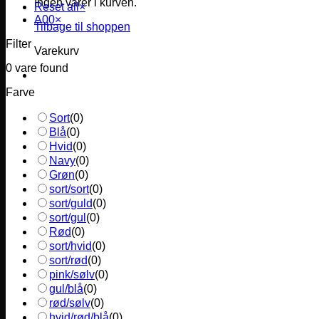
Ingen varer i kurven.
Reset all
×
A00
×
Tilbage til shoppen
Filter
Varekurv
0
vare found
Farve
Sort
(
0
)
Blå
(
0
)
Hvid
(
0
)
Navy
(
0
)
Grøn
(
0
)
sort/sort
(
0
)
sort/guld
(
0
)
sort/gul
(
0
)
Rød
(
0
)
sort/hvid
(
0
)
sort/rød
(
0
)
pink/sølv
(
0
)
gul/blå
(
0
)
rød/sølv
(
0
)
hvid/rød/blå
(
0
)