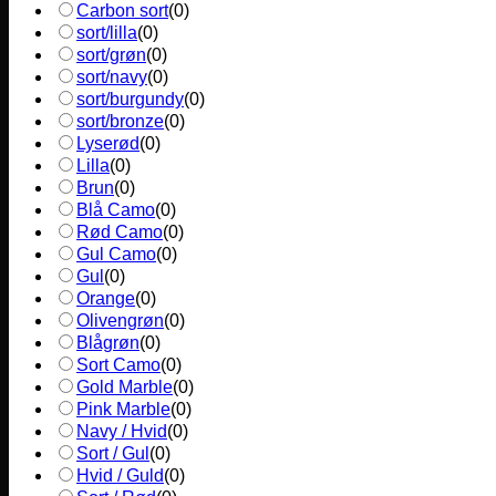
Carbon sort
(
0
)
sort/lilla
(
0
)
sort/grøn
(
0
)
sort/navy
(
0
)
sort/burgundy
(
0
)
sort/bronze
(
0
)
Lyserød
(
0
)
Lilla
(
0
)
Brun
(
0
)
Blå Camo
(
0
)
Rød Camo
(
0
)
Gul Camo
(
0
)
Gul
(
0
)
Orange
(
0
)
Olivengrøn
(
0
)
Blågrøn
(
0
)
Sort Camo
(
0
)
Gold Marble
(
0
)
Pink Marble
(
0
)
Navy / Hvid
(
0
)
Sort / Gul
(
0
)
Hvid / Guld
(
0
)