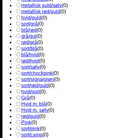
metallisk guld/sølv
(
0
)
metallisk rød/guld
(
0
)
hvid/guld
(
0
)
sort/grå
(
0
)
blå/rød
(
0
)
grå/gul
(
0
)
rød/grå
(
0
)
sort/blå
(
0
)
blå/hvid
(
0
)
rød/hvid
(
0
)
sort/sølv
(
0
)
sort/chockpink
(
0
)
sort/signalgrøn
(
0
)
sort/rød/guld
(
0
)
hvid/sort
(
0
)
Grå
(
0
)
Hvid m. blå
(
0
)
Hvid m. sølv
(
0
)
rød/guld
(
0
)
Pink
(
0
)
sort/pink
(
0
)
sort/camo
(
0
)