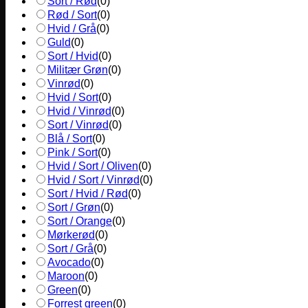
Sort / Rød
(
0
)
Rød / Sort
(
0
)
Hvid / Grå
(
0
)
Guld
(
0
)
Sort / Hvid
(
0
)
Militær Grøn
(
0
)
Vinrød
(
0
)
Hvid / Sort
(
0
)
Hvid / Vinrød
(
0
)
Sort / Vinrød
(
0
)
Blå / Sort
(
0
)
Pink / Sort
(
0
)
Hvid / Sort / Oliven
(
0
)
Hvid / Sort / Vinrød
(
0
)
Sort / Hvid / Rød
(
0
)
Sort / Grøn
(
0
)
Sort / Orange
(
0
)
Mørkerød
(
0
)
Sort / Grå
(
0
)
Avocado
(
0
)
Maroon
(
0
)
Green
(
0
)
Forrest green
(
0
)