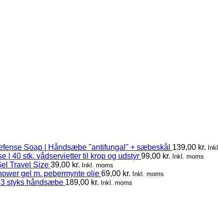
efense Soap | Håndsæbe "antifungal" + sæbeskål
139,00
kr.
Ink
 | 40 stk. vådservietter til krop og udstyr
99,00
kr.
Inkl. moms
el Travel Size
39,00
kr.
Inkl. moms
hower gel m. pebermynte olie
69,00
kr.
Inkl. moms
 3 styks håndsæbe
189,00
kr.
Inkl. moms