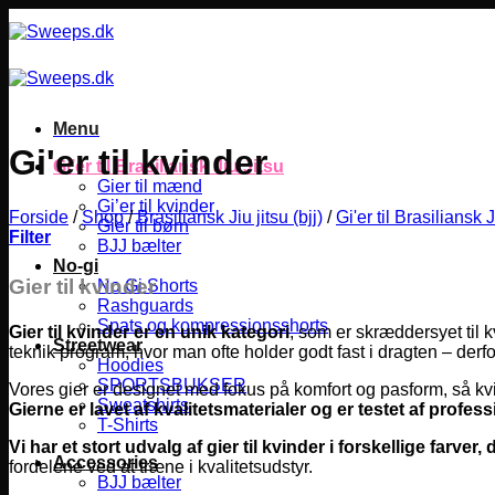
Fortsæt
til
indhold
Menu
Gi'er til kvinder
Gi’er til Brasiliansk Jiu Jitsu
Gier til mænd
Gi’er til kvinder
Forside
/
Shop
/
Brasiliansk Jiu jitsu (bjj)
/
Gi'er til Brasiliansk J
Gier til børn
Filter
BJJ bælter
No-gi
Gier til kvinder
No Gi Shorts
Rashguards
Spats og kompressionsshorts
Gier til kvinder er en unik kategori
, som er skræddersyet til k
Streetwear
teknik program, hvor man ofte holder godt fast i dragten – derf
Hoodies
SPORTSBUKSER
Vores gier er designet med fokus på komfort og pasform, så kvi
Sweatshirts
Gierne er lavet af kvalitetsmaterialer og er testet af profess
T-Shirts
Vi har et stort udvalg af gier til kvinder i forskellige farve
Accessories
fordelene ved at træne i kvalitetsudstyr.
BJJ bælter