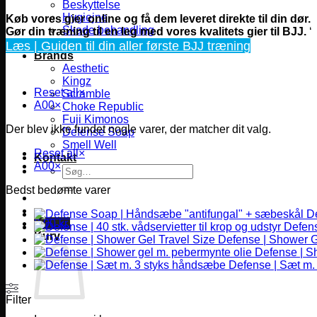
Beskyttelse
Hygiejne
Køb vores gier online og få dem leveret direkte til din dør.
Skade behandling
Gør din træning til en leg med vores kvalitets gier til BJJ
.
‘
Sportstasker
Læs | Guiden til din aller første BJJ træning
Brands
Aesthetic
Kingz
Reset all
×
Scramble
A00
×
Choke Republic
Fuji Kimonos
Der blev ikke fundet nogle varer, der matcher dit valg.
Defense Soap
Smell Well
Reset all
×
Kontakt
A00
×
Søg
efter:
Bedst bedømte varer
D
0,00
kr.
Defense
Kurv
Defense | Shower G
Defense | S
Defense | Sæt m.
Filter