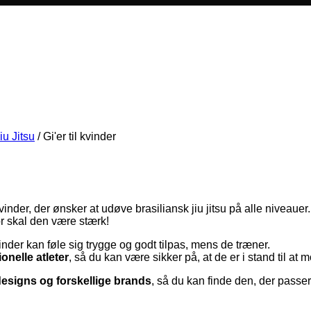
iu Jitsu
/
Gi'er til kvinder
vinder, der ønsker at udøve brasiliansk jiu jitsu på alle niveauer.
or skal den være stærk!
nder kan føle sig trygge og godt tilpas, mens de træner.
ionelle atleter
, så du kan være sikker på, at de er i stand til a
r, designs og forskellige brands
, så du kan finde den, der passer