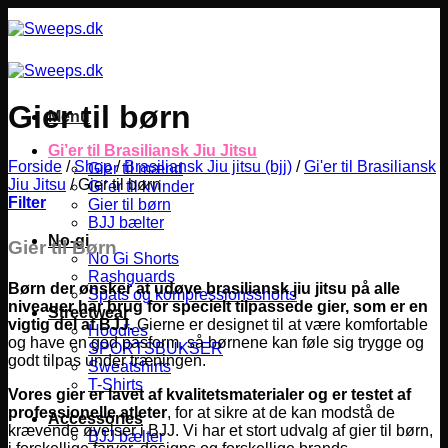
Fortsæt
til
indhold
Gier til børn
Menu
Gi’er til Brasiliansk Jiu Jitsu
Forside
/
Shop
/
Brasiliansk Jiu jitsu (bjj)
/
Gi'er til Brasiliansk
Gier til mænd
Jiu Jitsu
/
Gier til børn
Gi’er til kvinder
Filter
Gier til børn
BJJ bælter
No-gi
Gier til Børn
No Gi Shorts
Rashguards
Børn der ønsker at udøve brasiliansk jiu jitsu på alle
Spats og kompressionsshorts
niveauer har brug for specielt tilpassede gier, som er en
Streetwear
vigtig del af BJJ.
Gierne er designet til at være komfortable
Hoodies
og have en god pasform, så børnene kan føle sig trygge og
SPORTSBUKSER
godt tilpas under træningen.
Sweatshirts
T-Shirts
Vores gier er lavet af kvalitetsmaterialer og er testet af
professionelle atleter
, for at sikre at de kan modstå de
Accessories
krævende øvelser i BJJ. Vi har et stort udvalg af gier til børn,
BJJ bælter