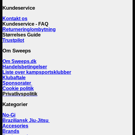
Kundeservice
Kontakt os
Kundeservice - FAQ
Returnering/ombytning
Størrelses Guide
Trustpilot
Om Sweeps
Om Sweeps.dk
Handelsbetingelser
Liste over kampsportsklubber
Klubaftale
Sponsorater
Cookie politik
Privatlivspolitik
Kategorier
No-Gi
Braziliansk Jiu-Jitsu
Accesories
Brands