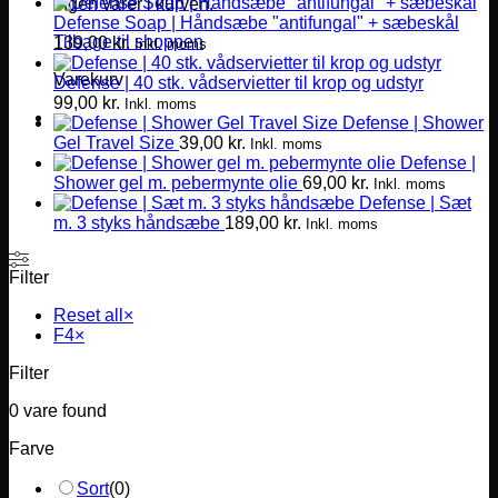
Ingen varer i kurven.
Defense Soap | Håndsæbe "antifungal" + sæbeskål
Tilbage til shoppen
139,00
kr.
Inkl. moms
Varekurv
Defense | 40 stk. vådservietter til krop og udstyr
99,00
kr.
Inkl. moms
Defense | Shower
Gel Travel Size
39,00
kr.
Inkl. moms
Defense |
Shower gel m. pebermynte olie
69,00
kr.
Inkl. moms
Defense | Sæt
m. 3 styks håndsæbe
189,00
kr.
Inkl. moms
Filter
Reset all
×
F4
×
Filter
0
vare found
Farve
Sort
(
0
)