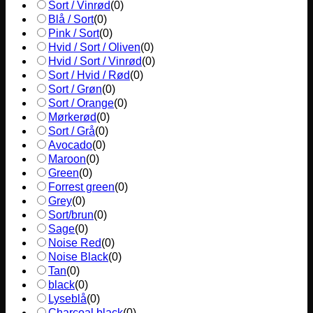
Sort / Vinrød
(
0
)
Blå / Sort
(
0
)
Pink / Sort
(
0
)
Hvid / Sort / Oliven
(
0
)
Hvid / Sort / Vinrød
(
0
)
Sort / Hvid / Rød
(
0
)
Sort / Grøn
(
0
)
Sort / Orange
(
0
)
Mørkerød
(
0
)
Sort / Grå
(
0
)
Avocado
(
0
)
Maroon
(
0
)
Green
(
0
)
Forrest green
(
0
)
Grey
(
0
)
Sort/brun
(
0
)
Sage
(
0
)
Noise Red
(
0
)
Noise Black
(
0
)
Tan
(
0
)
black
(
0
)
Lyseblå
(
0
)
Charcoal black
(
0
)