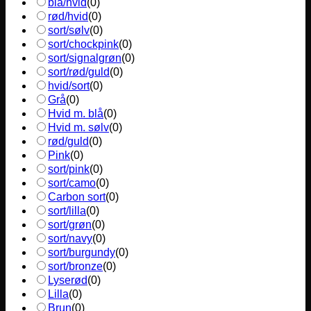
blå/hvid
(
0
)
rød/hvid
(
0
)
sort/sølv
(
0
)
sort/chockpink
(
0
)
sort/signalgrøn
(
0
)
sort/rød/guld
(
0
)
hvid/sort
(
0
)
Grå
(
0
)
Hvid m. blå
(
0
)
Hvid m. sølv
(
0
)
rød/guld
(
0
)
Pink
(
0
)
sort/pink
(
0
)
sort/camo
(
0
)
Carbon sort
(
0
)
sort/lilla
(
0
)
sort/grøn
(
0
)
sort/navy
(
0
)
sort/burgundy
(
0
)
sort/bronze
(
0
)
Lyserød
(
0
)
Lilla
(
0
)
Brun
(
0
)