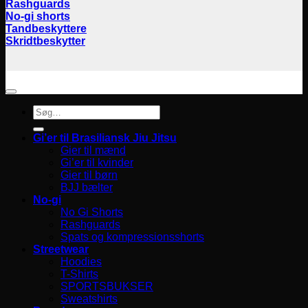
Rashguards
No-gi shorts
Tandbeskyttere
Skridtbeskytter
Søg
efter:
Gi’er til Brasiliansk Jiu Jitsu
Gier til mænd
Gi’er til kvinder
Gier til børn
BJJ bælter
No-gi
No Gi Shorts
Rashguards
Spats og kompressionsshorts
Streetwear
Hoodies
T-Shirts
SPORTSBUKSER
Sweatshirts