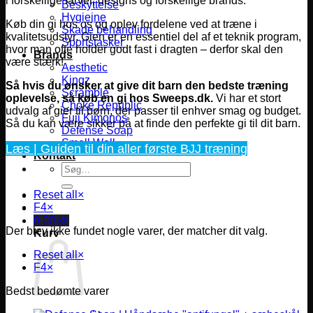
i forskellige farver, designs og forskellige brands.
Beskyttelse
Hygiejne
Køb din gi hos os og oplev fordelene ved at træne i
Skade behandling
kvalitetsudstyr. Gien er en essentiel del af et teknik program,
Sportstasker
hvor man ofte holder godt fast i dragten – derfor skal den
Brands
være stærk!
Aesthetic
Kingz
Så hvis du ønsker at give dit barn den bedste træning
Scramble
oplevelse, så køb en gi hos Sweeps.dk.
Vi har et stort
Choke Republic
udvalg af gier til børn, der passer til enhver smag og budget.
Fuji Kimonos
Så du kan være sikker på at finde den perfekte gi til dit barn.
Defense Soap
Smell Well
Læs | Guiden til din aller første BJJ træning
Kontakt
Søg
efter:
Reset all
×
F4
×
0,00
kr.
Der blev ikke fundet nogle varer, der matcher dit valg.
Kurv
Reset all
×
F4
×
Bedst bedømte varer