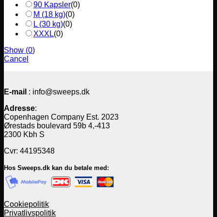
90 Kapsler
(
0
)
M (18 kg)
(
0
)
L (30 kg)
(
0
)
XXXL
(
0
)
Show
(
0
)
Cancel
E-mail
: info@sweeps.dk
Adresse
:
Copenhagen Company Est. 2023
Ørestads boulevard 59b 4,-413
2300 Kbh S
Cvr: 44195348
Hos Sweeps.dk kan du betale med:
Cookiepolitik
Privatlivspolitik