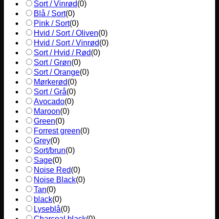
Sort / Vinrød
(
0
)
Blå / Sort
(
0
)
Pink / Sort
(
0
)
Hvid / Sort / Oliven
(
0
)
Hvid / Sort / Vinrød
(
0
)
Sort / Hvid / Rød
(
0
)
Sort / Grøn
(
0
)
Sort / Orange
(
0
)
Mørkerød
(
0
)
Sort / Grå
(
0
)
Avocado
(
0
)
Maroon
(
0
)
Green
(
0
)
Forrest green
(
0
)
Grey
(
0
)
Sort/brun
(
0
)
Sage
(
0
)
Noise Red
(
0
)
Noise Black
(
0
)
Tan
(
0
)
black
(
0
)
Lyseblå
(
0
)
Charcoal black
(
0
)