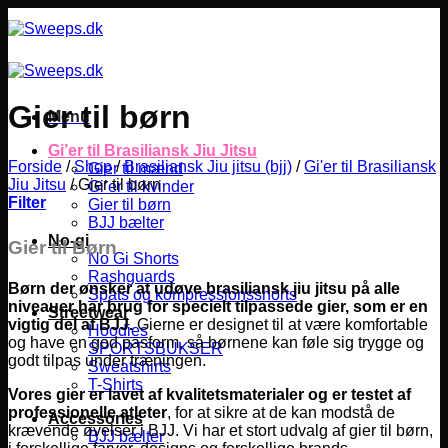
Fortsæt
til
indhold
Gier til børn
Menu
Gi’er til Brasiliansk Jiu Jitsu
Forside
/
Shop
/
Brasiliansk Jiu jitsu (bjj)
/
Gi'er til Brasiliansk
Gier til mænd
Jiu Jitsu
/
Gier til børn
Gi’er til kvinder
Filter
Gier til børn
BJJ bælter
No-gi
Gier til Børn
No Gi Shorts
Rashguards
Børn der ønsker at udøve brasiliansk jiu jitsu på alle
Spats og kompressionsshorts
niveauer har brug for specielt tilpassede gier, som er en
Streetwear
vigtig del af BJJ.
Gierne er designet til at være komfortable
Hoodies
og have en god pasform, så børnene kan føle sig trygge og
SPORTSBUKSER
godt tilpas under træningen.
Sweatshirts
T-Shirts
Vores gier er lavet af kvalitetsmaterialer og er testet af
professionelle atleter
, for at sikre at de kan modstå de
Accessories
krævende øvelser i BJJ. Vi har et stort udvalg af gier til børn,
BJJ bælter