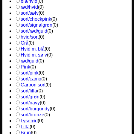
blå/hvid
(
0
)
rød/hvid
(
0
)
sort/sølv
(
0
)
sort/chockpink
(
0
)
sort/signalgrøn
(
0
)
sort/rød/guld
(
0
)
hvid/sort
(
0
)
Grå
(
0
)
Hvid m. blå
(
0
)
Hvid m. sølv
(
0
)
rød/guld
(
0
)
Pink
(
0
)
sort/pink
(
0
)
sort/camo
(
0
)
Carbon sort
(
0
)
sort/lilla
(
0
)
sort/grøn
(
0
)
sort/navy
(
0
)
sort/burgundy
(
0
)
sort/bronze
(
0
)
Lyserød
(
0
)
Lilla
(
0
)
Brun
(
0
)