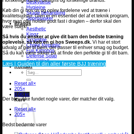
i forskellige farver, designs og forskellige brands.
Beskyttelse
Hygiejne
Køb din gi hos os og oplev fordelene ved at træne i
Skade behandling
kvalitetsudstyr. Gien er en essentiel del af et teknik program,
Sportstasker
hvor man ofte holder godt fast i dragten – derfor skal den
Brands
være stærk!
Aesthetic
Kingz
Så hvis du ønsker at give dit barn den bedste træning
Scramble
oplevelse, så køb en gi hos Sweeps.dk.
Vi har et stort
Choke Republic
udvalg af gier til børn, der passer til enhver smag og budget.
Fuji Kimonos
Så du kan være sikker på at finde den perfekte gi til dit barn.
Defense Soap
Smell Well
Læs | Guiden til din aller første BJJ træning
Kontakt
Søg
efter:
Reset all
×
205
×
0,00
kr.
Der blev ikke fundet nogle varer, der matcher dit valg.
Kurv
Reset all
×
205
×
Bedst bedømte varer