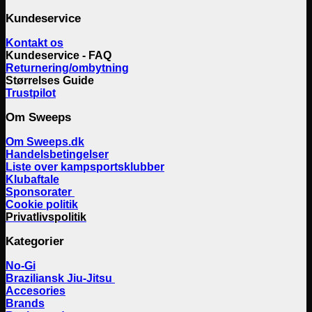
Kundeservice
Kontakt os
Kundeservice - FAQ
Returnering/ombytning
Størrelses Guide
Trustpilot
Om Sweeps
Om Sweeps.dk
Handelsbetingelser
Liste over kampsportsklubber
Klubaftale
Sponsorater
Cookie politik
Privatlivspolitik
Kategorier
No-Gi
Braziliansk Jiu-Jitsu
Accesories
Brands