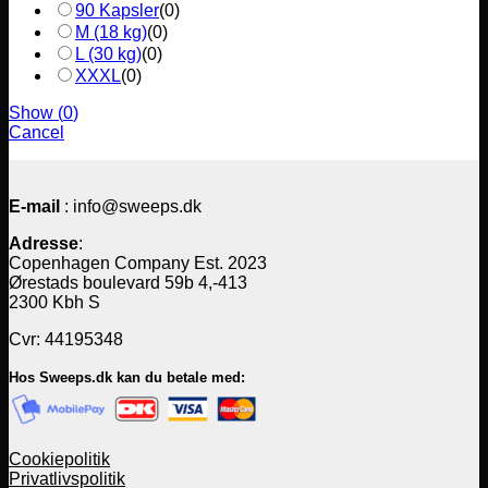
90 Kapsler
(
0
)
M (18 kg)
(
0
)
L (30 kg)
(
0
)
XXXL
(
0
)
Show
(
0
)
Cancel
E-mail
: info@sweeps.dk
Adresse
:
Copenhagen Company Est. 2023
Ørestads boulevard 59b 4,-413
2300 Kbh S
Cvr: 44195348
Hos Sweeps.dk kan du betale med:
Cookiepolitik
Privatlivspolitik