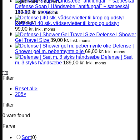
Ingen varer i kurven.
Defense Soap | Håndsæbe "antifungal" + sæbeskål
Tilbage til shoppen
139,00
kr.
Inkl. moms
Varekurv
Defense | 40 stk. vådservietter til krop og udstyr
99,00
kr.
Inkl. moms
Defense | Shower
Gel Travel Size
39,00
kr.
Inkl. moms
Defense |
Shower gel m. pebermynte olie
69,00
kr.
Inkl. moms
Defense | Sæt
m. 3 styks håndsæbe
189,00
kr.
Inkl. moms
Filter
Reset all
×
205
×
Filter
0
vare found
Farve
Sort
(
0
)