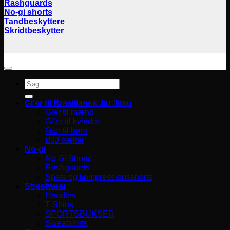
Rashguards
No-gi shorts
Tandbeskyttere
Skridtbeskytter
Søg
efter:
Gi’er til Brasiliansk Jiu Jitsu
Gier til mænd
Gi’er til kvinder
Gier til børn
BJJ bælter
No-gi
No Gi Shorts
Rashguards
Spats og kompressionsshorts
Streetwear
Hoodies
T-Shirts
SPORTSBUKSER
Sweatshirts